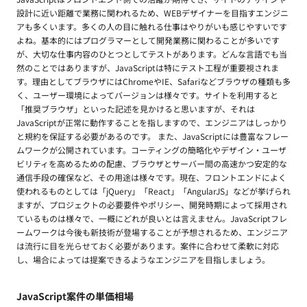
設計に近い距離で業務に関われるため、WEBデザイナーを目指すエンジニ
アも多くいます。多くの人の目に触れる仕事はやりがいも感じやすいです
よね。基本的にはプログラマーとして開発業務に関わることが多いです
が、大切な仕事内容のひとつとしてテストがあります。どんな言語でも当
然のことではありますが、JavaScriptは特にテスト工程が重要視されま
す。理由としてブラウザにはChromeやIE、Safariなどブラウザの種類も多
く、ユーザー環境によってバージョンは様々です。サイトを利用すると
「推奨ブラウザ」といった記述を見かけると思いますが、それは
JavaScriptが正常に動作することを指しますので、エンジニアはしっかり
と規約を保証する必要があるのです。 また、JavaScriptには豊富なフレー
ムワークが公開されています。コーティングの簡略化やデザイン・ユーザ
ビリティを高めるための配慮、ブラウザとサーバー間の高速かつ安定的な
通信手段の確保など、その用途は様々です。現在、フロントエンドによく
使われるものとしては「jQuery」「React」「AngularJS」などが挙げられ
ますが、プロジェクトの必要要件やポリシー、開発時期によって採用され
ているものは様々で、一概にどれが良いとは言えません。JavaScriptフレ
ームワークは今後も新技術が登場することが予想されるため、エンジニア
は流行に目を光らせておく必要があります。案件に合わせて柔軟に対応
し、場合によっては提案できるようなエンジニアを目指しましょう。
JavaScript案件の単価相場