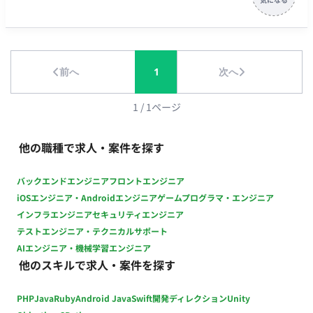
ソースコード管理、リファクタリング、および追加機能の実装
を行います。また、AIツール（Claude等）を駆使した効率的な
開発プロセスの構築・実践も担当いただきます。 ■ 【働き方】
・ 稼働量：週2日（1日4〜5時間、週10時間程度を想定） ・ リ
前へ
1
次へ
モート稼働 ・フレックス稼働
1
/
1
ページ
他の職種で求人・案件を探す
バックエンドエンジニア
フロントエンジニア
iOSエンジニア・Androidエンジニア
ゲームプログラマ・エンジニア
インフラエンジニア
セキュリティエンジニア
テストエンジニア・テクニカルサポート
AIエンジニア・機械学習エンジニア
他のスキルで求人・案件を探す
PHP
Java
Ruby
Android Java
Swift
開発ディレクション
Unity