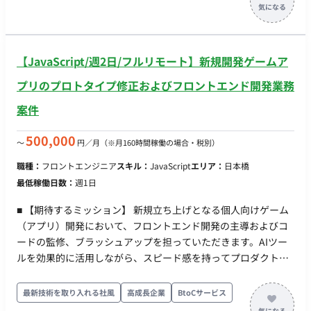
効果調査） ・ステークホルダーマップ（相関図）の作成及び関
係構築 ・システム要件定義書の作成 etc. 【開発現場体制】 ・マ
ネージャー：1名 ・開発担当：2名 ◆主な開発環境・ツール◆
・使用言語（FW）：JavaScript・VBA・GAS ・コミュニケーシ
【JavaScript/週2日/フルリモート】新規開発ゲームア
ョンツール：Slack・Notion ・ソースコード・バージョン管
理：Git
プリのプロトタイプ修正およびフロントエンド開発業務
案件
500,000
〜
円／月
（※月160時間稼働の場合・税別）
職種：
フロントエンジニア
スキル：
JavaScript
エリア：
日本橋
最低稼働日数：
週1日
■ 【期待するミッション】 新規立ち上げとなる個人向けゲーム
（アプリ）開発において、フロントエンド開発の主導およびコ
ードの監修、ブラッシュアップを担っていただきます。AIツー
ルを効果的に活用しながら、スピード感を持ってプロダクトの
クオリティ向上に貢献することが期待されています。 ■ 【業務
内容・担当工程】 【フロントエンド開発およびコード監修】 構
最新技術を取り入れる社風
高成長企業
BtoCサービス
築済みのプロトタイプ（土台）をベースに、フロントエンドの