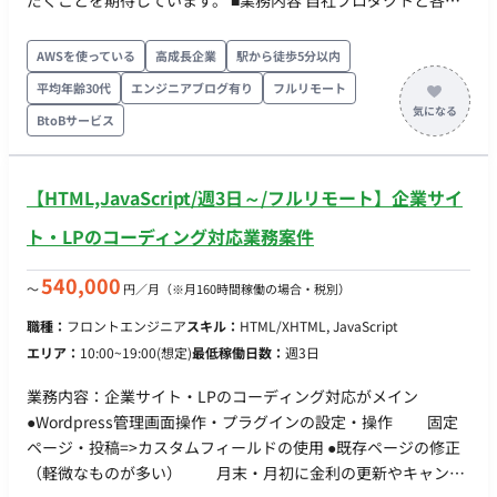
だくことを期待しています。 ■業務内容 自社プロダクトと各種
他社システムとのデータ連携を構築し、顧客の人事業務の課題
解決をサポートする、アジャイル開発メインのポジションで
AWSを使っている
高成長企業
駅から徒歩5分以内
す。 ご経験やスキルに応じて、以下の役割を分担しています。
平均年齢30代
エンジニアブログ有り
フルリモート
・営業やカスタマーサクセスといった社内のフロント担当者に
BtoBサービス
同行し、システムに登録するデータに関して、顧客へのヒアリ
ングと課題分析 ・フロントに立って機能改善／新機能開発の要
望整理、進行管理 ・IT知識/技術をもって開発機能の品質担保や
【HTML,JavaScript/週3日～/フルリモート】企業サイ
技術解決に対するエンジニアへの具体的な指示、フォロー ・社
内外や外注先への指示・依頼・調整業務 ・リリーススケジュー
ト・LPのコーディング対応業務案件
ル管理、開発チケットの優先順位付け（進行管理、工程管理、
折衝） ■使用ツール Google Workspace, Slack, Zoom,
540,000
〜
円／月
（※月160時間稼働の場合・税別）
Redmine, Backlog(nulab), Figma, Github, New Relic etc... ■開
職種：
フロントエンジニア
スキル：
HTML/XHTML, JavaScript
発概要 ・開発言語: PHP, JavaScript ・フレームワーク: Laravel,
エリア：
10:00~19:00(想定)
最低稼働日数：
週3日
CakePHP ・開発/運用環境: Docker, VSCode, PHPStorm, Node-
RED, Postman ・ミドルウェア: MySQL, Nginx ・インフラ環境:
業務内容：企業サイト・LPのコーディング対応がメイン
AWS（S3, lambda, SQS） ・監視、モニタリング、運用ツール:
●Wordpress管理画面操作・プラグインの設定・操作 固定
Newrelic ■ポジションの魅力 ・データ連携プロジェクトという
ページ・投稿=>カスタムフィールドの使用 ●既存ページの修正
性質上、自社製品だけではなく他社製品の仕様にも触れる機会
（軽微なものが多い） 月末・月初に金利の更新やキャンペ
が多くあり、包括的な業界の理解を深めることができます。 ・