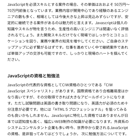
JavaScriptを必須スキルとする案件の場合、その単価はおおよそ 50万円〜
70万円前後となっています。業務内容が開発中心であり経験のあるエンジ
ニアの数も多く、相場としては今後大きな上昇は見込みずらいですが、安
定的に継続できる案件があるのは魅力的と言えます。Javascriptは個人の
知識やスキルが物を言うため、生産性の高いエンジニアは間違いなく評価
されるでしょう。また開発スキルだけでなく現場ではしっかりとコミュニ
ケーションを図り、業務や業界の知見を増やしてください。ご自身のステ
ップアップに必ず繋がるはずです。仕事を進めていく中で継続案件であれ
ば単価アップの交渉も可能ですので、しっかりと現場のハートを掴んでく
ださい。
JavaScriptの資格と勉強法
JavaScriptの代表的な資格としてCIW資格のひとつである「CIW
JavaScript スペシャリスト」があります。国際資格であり合格難易度はか
なり高いですが、その分取得できれば大きなアピールポイントになりま
す。ただし試験問題は英語の書き取り問題になり、英語力が必須のため十
分注意が必要です。他には「HTML５プロフェッショナル」を狙ってみる
のも良いかもしれません。JavaScriptに特化した資格ではありませんが日
本では認知度も高く、幅広いWEB制作の知識が必要になります。外資系の
システムコンサルタント企業も多い昨今、世界中から愛されるJavaScript
の資格、是非狙ってみてはどうでしょうか。 次に勉強方法についてです。