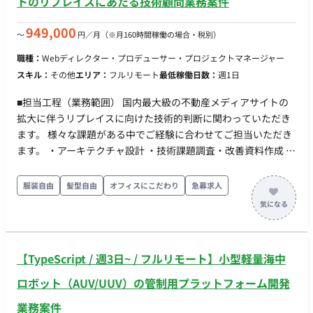
トのリプレイスにあたる技術顧問業務案件
949,000
〜
円／月
（※月160時間稼働の場合・税別）
職種：
Webディレクター・プロデューサー・プロジェクトマネージャー
スキル：
その他
エリア：
フルリモート
最低稼働日数：
週1日
■担当工程（業務範囲） 国内最大級の不動産メディアサイトの
拡大に伴うリプレイスに向けた技術的判断に関わっていただき
ます。 様々な課題がある中でご経験に合わせてご担当いただき
ます。 ・アーキテクチャ設計 ・技術課題調査・改善資料作成 ・
レコードのETLプロセスの改善 ・BFFアーキテクチャ ・検索エ
ンジンの改善 ◆補足◆ プラットフォーム事業を展開し、多角的
服装自由
髪型自由
オフィスにこだわり
急募求人
に事業を行っている企業での技術顧問の募集となります。 大規
模不動産メディアのリプレイスにあたる課題解決に貢献いただ
きます。 ◆主な開発環境・ツール◆ ・使用言語（FW）：
Ruby・Ruby on Rails・TypeScript・JavaScript・Next.js ・ク
【TypeScript / 週3日~ / フルリモート】小型軽量海中
ラウド：GCP ・DB：MySQL・PostgreSQL・SQL Server・
BigQuery ・コミュニケーションツール：Slack・SlackBot ・ソ
ロボット（AUV/UUV）の管制用プラットフォーム開発
ースコード管理：Jira・GitHub ・その他ツール：Nginx・
業務案件
Apache・IIS・Docker ・開発手法：アジャイル・スクラム ◆契