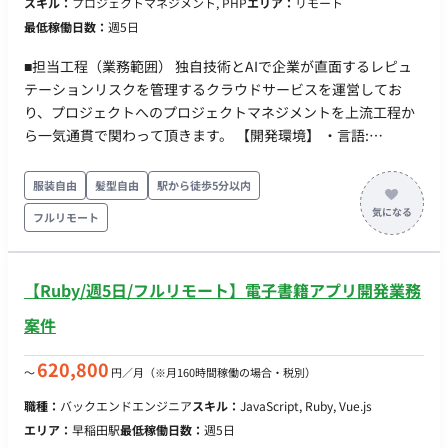
スキル：
プロジェクトマネジメント, PHP
エリア：
リモート
最低稼働日数：
週5日
■担当工程（業務範囲） 独自技術とAIで企業が直面するレピュ
テーションリスクを管理するクラウドサービスを運営してお
り、プロジェクトへのプロジェクトマネジメントを上流工程か
ら一気通貫で関わって頂きます。 【開発環境】 ・言語:
JavaScript/TypeScript ・使用ライブラリ等: React/Next.js ・イ
ンフラ: AWS AppSync/API-Gateway/Lambda ・その他開発環
服装自由
髪型自由
駅から徒歩5分以内
境: Git/Docker/Jira/Confluence
フルリモート
【Ruby/週5日/フルリモート】電子書籍アプリ開発業務
案件
620,800
〜
円／月
（※月160時間稼働の場合・税別）
職種：
バックエンドエンジニア
スキル：
JavaScript, Ruby, Vue.js
エリア：
早稲田駅
最低稼働日数：
週5日