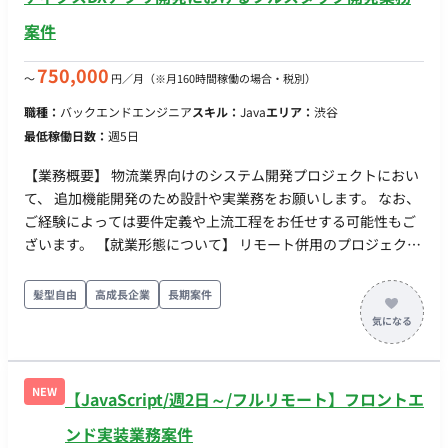
案件
750,000
〜
円／月
（※月160時間稼働の場合・税別）
職種：
バックエンドエンジニア
スキル：
Java
エリア：
渋谷
最低稼働日数：
週5日
【業務概要】 物流業界向けのシステム開発プロジェクトにおい
て、 追加機能開発のため設計や実業務をお願いします。 なお、
ご経験によっては要件定義や上流工程をお任せする可能性もご
ざいます。 【就業形態について】 リモート併用のプロジェクト
になります。 なお、出社の曜日は決まっておらず、現場で調整
いただく形となります。 ◆主な開発環境・ツール◆ ・言語：
髪型自由
高成長企業
長期案件
Kotlin・Java・Typescript・Javascript ・FW：SpringBoot・
Vue.js ・DB：MySQL・Redis ・クラウド：GCP・Docker・
Terraform ・ツール：GitHub・Notion・Slack ・時期：即日 / 5
月〜 ・出社：週3日出社・週2日リモート ・場所：渋谷 ・期
NEW
【JavaScript/週2日～/フルリモート】フロントエ
間：長期予定 ・時間：10:00～19:00 ※フレックス応相談(コア
タイム11:00〜15:00) ・服装：オフィスカジュアル ・貸与：PC
ンド実装業務案件