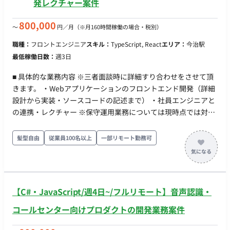
発レクチャー案件
800,000
〜
円／月
（※月160時間稼働の場合・税別）
職種：
フロントエンジニア
スキル：
TypeScript, React
エリア：
今治駅
最低稼働日数：
週3日
■ 具体的な業務内容 ※三者面談時に詳細すり合わせをさせて頂
きます。 ・Webアプリケーションのフロントエンド開発（詳細
設計から実装・ソースコードの記述まで） ・社員エンジニアと
の連携・レクチャー ※保守運用業務については現時点では対象
外となっています。 ■ 開発環境 言語：TypeScript, JavaScript
FW：React ツール・インフラ（社内利用実績）：DynamoDB,
髪型自由
従業員100名以上
一部リモート勤務可
PostgreSQL などのクラウド環境 ■ チーム体制 ITシステム開発
課 / ITシステムグループ ■稼働時間 ※三者面談時に詳細すり合
わせをさせて頂きます。 一部ご出社のご相談等もさせて頂けれ
ばと存じます。(愛媛県今治市) ■ 必須スキル ・Reactおよび
【C#・JavaScript/週4日~/フルリモート】音声認識・
TypeScriptを使用したWebアプリケーションのフロントエンド
開発経験 ・詳細設計から実装までご自身で自走して手を動かせ
コールセンター向けプロダクトの開発業務案件
るスキル ■歓迎スキル ・DynamoDBやPostgreSQLなどのデー