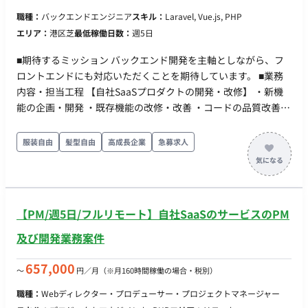
Amplify、API Gateway、Lambda ③WebAPI：API Gateway、
職種：
バックエンドエンジニア
スキル：
Laravel, Vue.js, PHP
Lambda ④認証：Amazon Cognito ⑤WebSocket：AWS
エリア：
港区芝
最低稼働日数：
週5日
AppSync ⑥静的保存：Amazon S3 ツール： ①エディタ、
IDE：VSCode、VisualStudio ②ソース管理：Github ■働き方
■期待するミッション バックエンド開発を主軸としながら、フ
・稼働量：1人月を想定 ・稼働スタイル：蒲田オフィス（東
ロントエンドにも対応いただくことを期待しています。 ■業務
京）にご出社をお願いいたします。 ※フルリモートは要相談 ・
内容・担当工程 【自社SaaSプロダクトの開発・改修】 ・新機
フレックス稼働：応相談
能の企画・開発 ・既存機能の改修・改善 ・コードの品質改善や
リファクタリング 担当工程：設計、実装、テスト ■チーム体制
・開発メンバー：10名 ※全員がフルリモートで開発を行ってい
服装自由
髪型自由
高成長企業
急募求人
ます。 ■開発環境 ・プログラミング言語：PHP, JavaScript, SQL
・FW：Laravel, Vue.js, jQuery ・DB：MySQL, TiDB ・インフ
ラ：AWS ■働き方 ・平日1日8時間勤務の固定精算 ↳例えば、平
日が20日あれば160時間、21日あれば168時間の稼働 ・時間が
【PM/週5日/フルリモート】自社SaaSのサービスのPM
超過（1日8時間を基準として）した場合は別日で調整し、不足
した場合も別日で補填するというルールです。残業は基本的0と
及び開発業務案件
します。フレックスも活用可能です。 ・リモート稼働：可能 ・
契約期間：初回1ヶ月（双方合意の上、3ヶ月以上の契約更新を
657,000
〜
円／月
（※月160時間稼働の場合・税別）
想定）
職種：
Webディレクター・プロデューサー・プロジェクトマネージャー