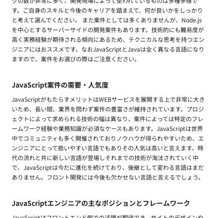
クの数が非常に多く、開発現場によって使われているものは多種多様で
す。ご自身のスキルと今後のキャリアを踏まえて、何が良いかをしっかり
と考えて選んでください。 また案件としては多くありませんが、Node.js
を中心とするサーバーサイドの開発案件もあります。技術的にも難易度が
高く実務経験が期待される傾向にあるため、テクニカルな思考を持つエン
ジニアにはおススメです。なおJavaScriptとJavaは全く異なる言語になり
ますので、案件をお選びの際はご注意ください。
JavaScript案件の需要・人気度
JavaScriptがもたらすメリットはWEBサービスを展開する上で非常に大き
いため、長い間、業界を問わず案件の豊富さが維持されています。プロジ
ェクトによって求められる技術の幅は異なり、案件によっては特定のフレ
ームワーク経験や業務知識が必須なケースもあります。JavaScriptは世界
中でコミュニティも多く開催されておりノウハウが得られやすいため、エ
ンジニアにとって扱いやすい言語でもありその人気は高いと言えます。時
代の流れと共に新しい言語が登場しそれまでの技術が淘汰されていく中
で、JavaScriptは今だに進化を続けており、後継として変わる言語はまだ
ありません。フロント開発には今後も欠かせない言語と言えるでしょう。
JavaScriptエンジニアの主なポジションとフレームワーク
JavaScriptはフロントエンド側での活躍が期待でき、サイトのデザインや