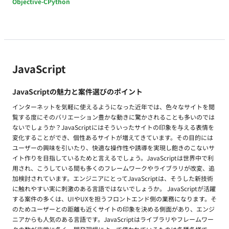
Objective-C
Python
JavaScript
JavaScriptの魅力と案件選びのポイント
インターネットを気軽に使えるようになった近年では、色々なサイトを閲
覧する度にそのバリエーション豊かな動きに驚かされることも多いのでは
ないでしょうか？JavaScriptにはそういったサイトの印象を与える表情を
変化することができ、個性あるサイトが増えてきています。その目的には
ユーザーの興味を引いたり、快適な操作性や誘導を実現し飽きのこないサ
イト作りを目指しているためと言えるでしょう。JavaScriptは世界中で利
用され、こうしている間も多くのフレームワークやライブラリが改変、追
加検討されています。エンジニアにとってJavaScriptは、そうした新技術
に触れやすい実に刺激のある言語ではないでしょうか。 JavaScriptが活躍
する案件の多くは、UIやUXを担うフロントエンド側の業務になります。そ
のためユーザーとの距離も近くサイトの印象を決める側面があり、エンジ
ニアからも人気のある言語です。JavaScriptはライブラリやフレームワー