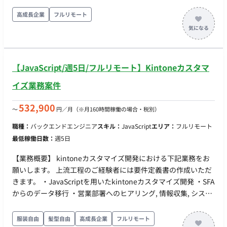
ーンのローンチ（各タスク平均1hほど）があるため、タスク依
実際に顧客の業務が「楽になる」部分を担当できるので、顧客
頼が集中する傾向にある ●新規ページ作成（複製等が多い）
高成長企業
フルリモート
内での成果が目に見えやすく、自身のやりがいにも繋がりま
12月に10件程度のコラム記事の反映（作業時間：1記事
す。 ・チームは立ち上げから間もないため、チーム体制構築や
0.5~1時間）を予定している（10月〜の継続業務） ●WEBCASを
仕組みづくりにも携わることができるフェーズです。 ・高卒1
用いたフォームの作成・修正 ●GTMの設置、GA4でのSEO分析
年目のメンバーも実際に活躍しており、経歴や年齢に関係のな
設定 ●依頼内容のヒアリングなど ＜月の業務の流れの例（10
いフェアな環境でチャレンジできます。
【JavaScript/週5日/フルリモート】Kintoneカスタマ
月）＞ ●初旬 ロゴ差し替え 1h バナー設置 2h
WEBcasの設定、質問への回答 2h 固定ページの数値変更
イズ業務案件
2h ●中旬から月末 LPの修正対応（複製のち、デザイン変更
して動画追加、JSで動的な動きを設定）28h コラム記事の
532,900
〜
円／月
（※月160時間稼働の場合・税別）
反映 32h ●月末 LPに項目追加、数値更新 10h LPの複
職種：
バックエンドエンジニア
スキル：
JavaScript
エリア：
フルリモート
製と計測用タグの設定 10h LPの複製 3h マイクロCMS
最低稼働日数：
週5日
導入に関するMTG 1h ●月を通して メールの作成、ヒアリン
グ、指示を受けた箇所のコードリーディング 5h
【業務概要】 kintoneカスタマイズ開発における下記業務をお
願いします。 上流工程のご経験者には要件定義書の作成いただ
きます。 ・JavaScriptを用いたkintoneカスタマイズ開発 ・SFA
からのデータ移行 ・営業部署へのヒアリング, 情報収集, システ
ム連携 ・Kintone推進における社内の各部署へのルール作成・
周知・改善等 ・各部署からの質問・改修依頼への回答（費用対
服装自由
髪型自由
高成長企業
フルリモート