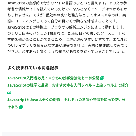
JavaScriptの直感的で分かりやすい言語のひとつと言えます。そのため参
考書や情報サイトを読んでいるだけで、なんとなくイメージはつかめるか
もしれません。ですが1番効率の良い勉強方法としてオススメなのは、実
際にコーティングしてみて自分の目でその動きを体感することです。
JavaScriptはその特性上、ブラウザの解析エンジンによって動作します。
つまりご自宅のパソコン1台あれば、即座に自分の書いたソースコードの
挙動を確かめることができるため、理解が進みやすいはずです。また外部
のUIライブラリを読み込む方法が理解できれば、実際に是非試してみてく
ださい。必ずあっと驚くような発見があなたを待っていることでしょう。
よく読まれている関連記事
JavaScript入門者必見！０からの独学勉強法を一挙公開
JavaScriptの独学に最適！おすすめ本を入門レベル～上級レベルまで紹介
JavascriptとJavaは全くの別物！それぞれの意味や特徴を知って使い分
けよう