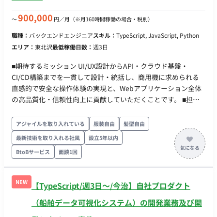
約情報◆ ・稼働量：20h〜40h
900,000
〜
円／月
（※月160時間稼働の場合・税別）
職種：
バックエンドエンジニア
スキル：
TypeScript, JavaScript, Python
エリア：
東北沢
最低稼働日数：
週3日
■期待するミッション UI/UX設計からAPI・クラウド基盤・
CI/CD構築までを一貫して設計・統括し、商用機に求められる
直感的で安全な操作体験の実現と、Webアプリケーション全体
の高品質化・信頼性向上に貢献していただくことです。 ■担当
工程（業務範囲） 小型軽量海中ロボット（AUV/UUV）の管制用
プラットフォームにおける、フロントエンド・バックエンドの
アジャイルを取り入れている
服装自由
髪型自由
設計および実装業務を担当していただきます。UI/UXデザイナー
最新技術を取り入れる社風
設立5年以内
やロボット・制御エンジニアと連携し、リアルタイムデータの
BtoBサービス
面談1回
可視化やシステム全体の構築を主導していただきます ■開発環
境 ・ プログラミング：TypeScript, JavaScript, Python ・ FW：
React, Next.js, ROS2 ・ DB： ・ インフラ：AWS, GitHub
NEW
【TypeScript/週3日〜/今治】自社プロダクト
Actions
（船舶データ可視化システム）の開発業務及び開