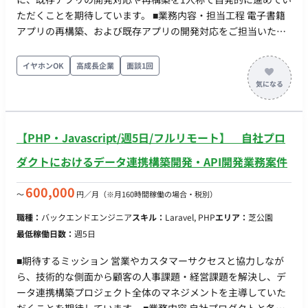
ただくことを期待しています。 ■業務内容・担当工程 電子書籍
アプリの再構築、および既存アプリの開発対応をご担当いただ
きます。 担当工程：【設計・実装・テスト・保守運用】 ■チー
ム体制 50名以上の募集を行っている大規模プロジェクト（詳細
イヤホンOK
高成長企業
面談1回
な職種やチームごとの人数は不明） ■開発環境 - プログラミン
グ：JavaScript - FW：Vue.js ■働き方 ・稼働量：週5日想定（目
安：月間140〜190時間程度） ・リモート稼働：フルリモート
可能（※VPN接続必須のため、IPv4/PPPoE接続環境をご自身で
【PHP・Javascript/週5日/フルリモート】 自社プロ
用意できることが条件。地方在住の方も可）
ダクトにおけるデータ連携構築開発・API開発業務案件
600,000
〜
円／月
（※月160時間稼働の場合・税別）
職種：
バックエンドエンジニア
スキル：
Laravel, PHP
エリア：
芝公園
最低稼働日数：
週5日
■期待するミッション 営業やカスタマーサクセスと協力しなが
ら、技術的な側面から顧客の人事課題・経営課題を解決し、デ
ータ連携構築プロジェクト全体のマネジメントを主導していた