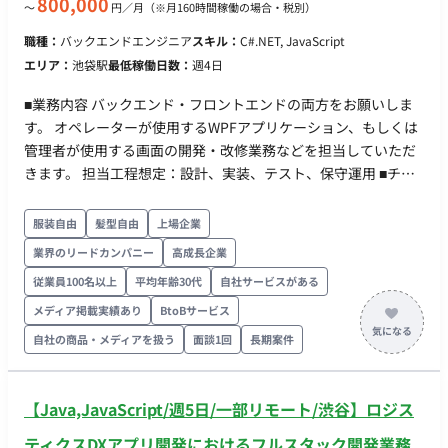
タベース・クラウドに関する知識（必須ではありません） ・船
800,000
〜
円／月
（※月160時間稼働の場合・税別）
舶・海運・船に関する知識・業界知見（必須ではありません）
職種：
バックエンドエンジニア
スキル：
C#.NET, JavaScript
エリア：
池袋駅
最低稼働日数：
週4日
■業務内容 バックエンド・フロントエンドの両方をお願いしま
す。 オペレーターが使用するWPFアプリケーション、もしくは
管理者が使用する画面の開発・改修業務などを担当していただ
きます。 担当工程想定：設計、実装、テスト、保守運用 ■チー
ム体制 全体では社員7名、業務委託19名です。 2チーム構成で、
20名・6名に分かれます。 ■開発環境 ・言語：
服装自由
髪型自由
上場企業
C#,JavaScript,jQuery,CSS ・フレームワーク：ASP.NET,WPF ・
業界のリードカンパニー
高成長企業
DB：SQL Server ・インフラ：Windows,Azure,AWS ・コミュニ
従業員100名以上
平均年齢30代
自社サービスがある
ケーションツール：Teams ■働き方 ・稼働量：週4以上 ・稼働
時間/曜日帯：平日9時～17時をメインに前後の相談は可能です
メディア掲載実績あり
BtoBサービス
・参画時期：10月想定
自社の商品・メディアを扱う
面談1回
長期案件
【Java,JavaScript/週5日/一部リモート/渋谷】ロジス
ティクスDXアプリ開発におけるフルスタック開発業務