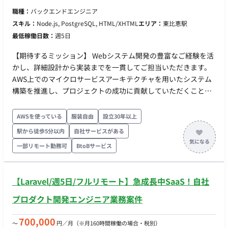
職種：
バックエンドエンジニア
スキル：
Node.js, PostgreSQL, HTML/XHTML
エリア：
東比恵駅
最低稼働日数：
週5日
【期待するミッション】 Webシステム開発の豊富なご経験を活
かし、詳細設計から実装までを一貫してご担当いただきます。
AWS上でのマイクロサービスアーキテクチャを用いたシステム
構築を推進し、プロジェクトの成功に貢献していただくことを
期待しています。 ■担当工程（業務範囲） 2026年4～5月：SS
工程 2026年6～9月：PG/PT工程 ※詳細は面談時にご説明させ
AWSを使っている
服装自由
設立30年以上
ていただきます。 ■業務の流れ ①検証内容検討 ②実装環境
駅から徒歩5分以内
自社サービスがある
調査 ③環境構築 ④開発 ⑤検証 ■開発環境 言語： ①クラ
一部リモート勤務可
BtoBサービス
イアントアプリ：C#、html、css、javascript ②Webアプリ：
html、css、javascript、javascript、Node.js ③WebAPI：
javascript（Node.js） FW： ①クライアントアプリ：
【Laravel/週5日/フルリモート】急成長中SaaS！自社
ReactElectron、Node.js、.net ②Webアプリ：React、Node.js
③WebAPI：Node.js DB： Amazon Aurora（ PostgreSQL ）
プロダクト開発エンジニア業務案件
SQLite（一部のみ） インフラ： ①クライアントアプリ：
Windows 11、Android（最新Ver） ②Webアプリ：Amazon
700,000
〜
円／月
（※月160時間稼働の場合・税別）