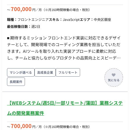
貸与あり
700,000
〜
円／月
（※月160時間稼働の場合・税別）
職種：
フロントエンジニア
スキル：
JavaScript
エリア：
中央区銀座
最低稼働日数：
週2日
■ 期待するミッション フロントエンド実装に対応できるデザイ
ナーとして、開発現場でのコーディング業務を担当していただ
きます。AIツールを取り入れた実装アプローチに柔軟に対応
し、チームと協力しながらプロダクトの品質向上とスピーディ
な開発に貢献いただくことを期待しています。 ■ 業務内容・担
当工程 【フロントエンド実装およびデザイン制作業務】 Webプ
マシンが選べる
高成長企業
フルリモート
ロダクトやサービスのフロントエンド実装
長期案件
（HTML/CSS/JavaScript）を担当していただきます。AIを活用
したコーディング業務を学びつつ開発環境で実践していただき
ます。なお、体験設計や情報設計はPMやリードデザイナーのレ
【WEBシステム/週5日/一部リモート/蒲田】業務システ
ビューのもと進めるため、自走できなくても問題ありません。
■ 開発環境 プログラミング：HTML, CSS, JavaScript ■ 働き方 ・
ムの開発業務案件
稼働量：週2.5日（月80時間 ※初回1ヶ月トライアル、以降2〜3
ヶ月更新） ・リモート稼働：可能 ・フレックス稼働：可能
700,000
〜
円／月
（※月160時間稼働の場合・税別）