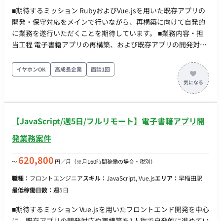
■期待するミッション RubyおよびVue.jsを用いた既存アプリの
開発・保守対応をメインで行いながら、再構築に向けて自発的
に業務を遂行いただくことを期待しています。 ■業務内容・担
当工程 電子書籍アプリの再構築、および既存アプリの開発対応
をメインに担当いただきます。 担当工程：【設計・実装・テス
ト・保守運用】 ■チーム体制 50名以上の募集を行っている大規
イヤホンOK
高成長企業
面談1回
模プロジェクト（詳細な職種やチームごとの人数は不明） ■開
発環境 - プログラミング：Ruby, JavaScript - FW：Vue.js ■働き
方 ・稼働量：週5日想定（目安：月間140〜190時間程度） ・リ
モート稼働：フルリモート可能（※VPN接続必須のため、
【JavaScript/週5日/フルリモート】電子書籍アプリ開
IPv4/PPPoE接続環境をご自身で用意できることが条件。地方在
住の方も可）
発業務案件
620,800
〜
円／月
（※月160時間稼働の場合・税別）
職種：
フロントエンジニア
スキル：
JavaScript, Vue.js
エリア：
早稲田駅
最低稼働日数：
週5日
■期待するミッション Vue.jsを用いたフロントエンド開発を中心
に、既存アプリの開発対応や再構築を1人称で自発的に進めてい