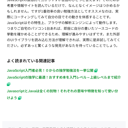
考書や情報サイトを読んでいるだけで、なんとなくイメージはつかめるか
もしれません。ですが1番効率の良い勉強方法としてオススメなのは、実
際にコーティングしてみて自分の目でその動きを体感することです。
JavaScriptはその特性上、ブラウザの解析エンジンによって動作します。
つまりご自宅のパソコン1台あれば、即座に自分の書いたソースコードの
挙動を確かめることができるため、理解が進みやすいはずです。また外部
のUIライブラリを読み込む方法が理解できれば、実際に是非試してみてく
ださい。必ずあっと驚くような発見があなたを待っていることでしょう。
よく読まれている関連記事
JavaScript入門者必見！０からの独学勉強法を一挙公開
JavaScriptの独学に最適！おすすめ本を入門レベル～上級レベルまで紹介
JavascriptとJavaは全くの別物！それぞれの意味や特徴を知って使い分
けよう