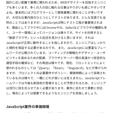
設計に近い距離で業務に関われるため、WEBデザイナーを目指すエンジニ
アも多くいます。多くの人の目に触れる仕事はやりがいも感じやすいです
よね。基本的にはプログラマーとして開発業務に関わることが多いです
が、大切な仕事内容のひとつとしてテストがあります。どんな言語でも当
然のことではありますが、JavaScriptは特にテスト工程が重要視されま
す。理由としてブラウザにはChromeやIE、Safariなどブラウザの種類も多
く、ユーザー環境によってバージョンは様々です。サイトを利用すると
「推奨ブラウザ」といった記述を見かけると思いますが、それは
JavaScriptが正常に動作することを指しますので、エンジニアはしっかり
と規約を保証する必要があるのです。 また、JavaScriptには豊富なフレー
ムワークが公開されています。コーティングの簡略化やデザイン・ユーザ
ビリティを高めるための配慮、ブラウザとサーバー間の高速かつ安定的な
通信手段の確保など、その用途は様々です。現在、フロントエンドによく
使われるものとしては「jQuery」「React」「AngularJS」などが挙げられ
ますが、プロジェクトの必要要件やポリシー、開発時期によって採用され
ているものは様々で、一概にどれが良いとは言えません。JavaScriptフレ
ームワークは今後も新技術が登場することが予想されるため、エンジニア
は流行に目を光らせておく必要があります。案件に合わせて柔軟に対応
し、場合によっては提案できるようなエンジニアを目指しましょう。
JavaScript案件の単価相場