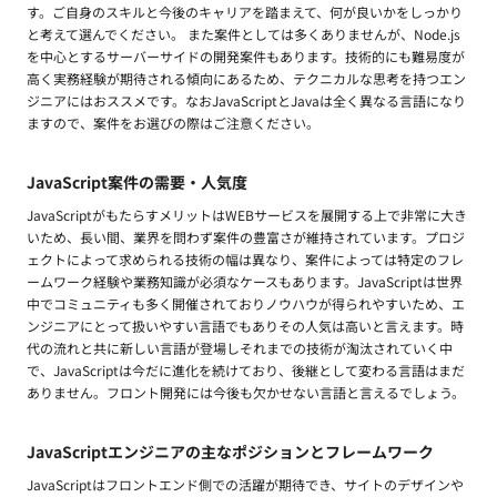
す。ご自身のスキルと今後のキャリアを踏まえて、何が良いかをしっかり
と考えて選んでください。 また案件としては多くありませんが、Node.js
を中心とするサーバーサイドの開発案件もあります。技術的にも難易度が
高く実務経験が期待される傾向にあるため、テクニカルな思考を持つエン
ジニアにはおススメです。なおJavaScriptとJavaは全く異なる言語になり
ますので、案件をお選びの際はご注意ください。
JavaScript案件の需要・人気度
JavaScriptがもたらすメリットはWEBサービスを展開する上で非常に大き
いため、長い間、業界を問わず案件の豊富さが維持されています。プロジ
ェクトによって求められる技術の幅は異なり、案件によっては特定のフレ
ームワーク経験や業務知識が必須なケースもあります。JavaScriptは世界
中でコミュニティも多く開催されておりノウハウが得られやすいため、エ
ンジニアにとって扱いやすい言語でもありその人気は高いと言えます。時
代の流れと共に新しい言語が登場しそれまでの技術が淘汰されていく中
で、JavaScriptは今だに進化を続けており、後継として変わる言語はまだ
ありません。フロント開発には今後も欠かせない言語と言えるでしょう。
JavaScriptエンジニアの主なポジションとフレームワーク
JavaScriptはフロントエンド側での活躍が期待でき、サイトのデザインや