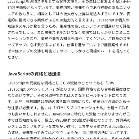
JavaScriptを必須スキルとする案件の場合、その単価はおおよそ 50万円〜
70万円前後となっています。業務内容が開発中心であり経験のあるエンジ
ニアの数も多く、相場としては今後大きな上昇は見込みずらいですが、安
定的に継続できる案件があるのは魅力的と言えます。Javascriptは個人の
知識やスキルが物を言うため、生産性の高いエンジニアは間違いなく評価
されるでしょう。また開発スキルだけでなく現場ではしっかりとコミュニ
ケーションを図り、業務や業界の知見を増やしてください。ご自身のステ
ップアップに必ず繋がるはずです。仕事を進めていく中で継続案件であれ
ば単価アップの交渉も可能ですので、しっかりと現場のハートを掴んでく
ださい。
JavaScriptの資格と勉強法
JavaScriptの代表的な資格としてCIW資格のひとつである「CIW
JavaScript スペシャリスト」があります。国際資格であり合格難易度はか
なり高いですが、その分取得できれば大きなアピールポイントになりま
す。ただし試験問題は英語の書き取り問題になり、英語力が必須のため十
分注意が必要です。他には「HTML５プロフェッショナル」を狙ってみる
のも良いかもしれません。JavaScriptに特化した資格ではありませんが日
本では認知度も高く、幅広いWEB制作の知識が必要になります。外資系の
システムコンサルタント企業も多い昨今、世界中から愛されるJavaScript
の資格、是非狙ってみてはどうでしょうか。 次に勉強方法についてです。
JavaScriptの直感的で分かりやすい言語のひとつと言えます。そのため参