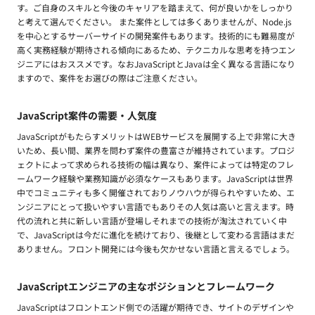
す。ご自身のスキルと今後のキャリアを踏まえて、何が良いかをしっかり
と考えて選んでください。 また案件としては多くありませんが、Node.js
を中心とするサーバーサイドの開発案件もあります。技術的にも難易度が
高く実務経験が期待される傾向にあるため、テクニカルな思考を持つエン
ジニアにはおススメです。なおJavaScriptとJavaは全く異なる言語になり
ますので、案件をお選びの際はご注意ください。
JavaScript案件の需要・人気度
JavaScriptがもたらすメリットはWEBサービスを展開する上で非常に大き
いため、長い間、業界を問わず案件の豊富さが維持されています。プロジ
ェクトによって求められる技術の幅は異なり、案件によっては特定のフレ
ームワーク経験や業務知識が必須なケースもあります。JavaScriptは世界
中でコミュニティも多く開催されておりノウハウが得られやすいため、エ
ンジニアにとって扱いやすい言語でもありその人気は高いと言えます。時
代の流れと共に新しい言語が登場しそれまでの技術が淘汰されていく中
で、JavaScriptは今だに進化を続けており、後継として変わる言語はまだ
ありません。フロント開発には今後も欠かせない言語と言えるでしょう。
JavaScriptエンジニアの主なポジションとフレームワーク
JavaScriptはフロントエンド側での活躍が期待でき、サイトのデザインや