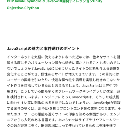
PHP
Java
Ruby
Android Java
Swift
開発ディレクション
Unity
Objective-C
Python
JavaScriptの魅力と案件選びのポイント
インターネットを気軽に使えるようになった近年では、色々なサイトを閲
覧する度にそのバリエーション豊かな動きに驚かされることも多いのでは
ないでしょうか？JavaScriptにはそういったサイトの印象を与える表情を
変化することができ、個性あるサイトが増えてきています。その目的には
ユーザーの興味を引いたり、快適な操作性や誘導を実現し飽きのこないサ
イト作りを目指しているためと言えるでしょう。JavaScriptは世界中で利
用され、こうしている間も多くのフレームワークやライブラリが改変、追
加検討されています。エンジニアにとってJavaScriptは、そうした新技術
に触れやすい実に刺激のある言語ではないでしょうか。 JavaScriptが活躍
する案件の多くは、UIやUXを担うフロントエンド側の業務になります。そ
のためユーザーとの距離も近くサイトの印象を決める側面があり、エンジ
ニアからも人気のある言語です。JavaScriptはライブラリやフレームワー
クの数が非常に多く、開発現場によって使われているものは多種多様で