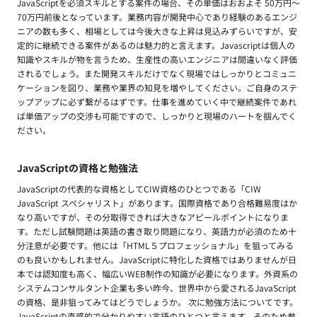
JavaScriptを必須スキルとする案件の場合、その単価はおおよそ 50万円〜
70万円前後となっています。業務内容が開発中心であり経験のあるエンジ
ニアの数も多く、相場としては今後大きな上昇は見込みずらいですが、安
定的に継続できる案件があるのは魅力的と言えます。Javascriptは個人の
知識やスキルが物を言うため、生産性の高いエンジニアは間違いなく評価
されるでしょう。また開発スキルだけでなく現場ではしっかりとコミュニ
ケーションを図り、業務や業界の知見を増やしてください。ご自身のステ
ップアップに必ず繋がるはずです。仕事を進めていく中で継続案件であれ
ば単価アップの交渉も可能ですので、しっかりと現場のハートを掴んでく
ださい。
JavaScriptの資格と勉強法
JavaScriptの代表的な資格としてCIW資格のひとつである「CIW
JavaScript スペシャリスト」があります。国際資格であり合格難易度はか
なり高いですが、その分取得できれば大きなアピールポイントになりま
す。ただし試験問題は英語の書き取り問題になり、英語力が必須のため十
分注意が必要です。他には「HTML５プロフェッショナル」を狙ってみる
のも良いかもしれません。JavaScriptに特化した資格ではありませんが日
本では認知度も高く、幅広いWEB制作の知識が必要になります。外資系の
システムコンサルタント企業も多い昨今、世界中から愛されるJavaScript
の資格、是非狙ってみてはどうでしょうか。 次に勉強方法についてです。
JavaScriptの直感的で分かりやすい言語のひとつと言えます。そのため参