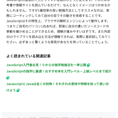
考書や情報サイトを読んでいるだけで、なんとなくイメージはつかめるか
もしれません。ですが1番効率の良い勉強方法としてオススメなのは、実
際にコーティングしてみて自分の目でその動きを体感することです。
JavaScriptはその特性上、ブラウザの解析エンジンによって動作します。
つまりご自宅のパソコン1台あれば、即座に自分の書いたソースコードの
挙動を確かめることができるため、理解が進みやすいはずです。また外部
のUIライブラリを読み込む方法が理解できれば、実際に是非試してみてく
ださい。必ずあっと驚くような発見があなたを待っていることでしょう。
よく読まれている関連記事
JavaScript入門者必見！０からの独学勉強法を一挙公開
JavaScriptの独学に最適！おすすめ本を入門レベル～上級レベルまで紹介
JavascriptとJavaは全くの別物！それぞれの意味や特徴を知って使い分
けよう