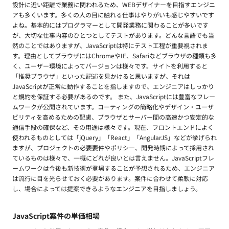
設計に近い距離で業務に関われるため、WEBデザイナーを目指すエンジニ
アも多くいます。多くの人の目に触れる仕事はやりがいも感じやすいです
よね。基本的にはプログラマーとして開発業務に関わることが多いです
が、大切な仕事内容のひとつとしてテストがあります。どんな言語でも当
然のことではありますが、JavaScriptは特にテスト工程が重要視されま
す。理由としてブラウザにはChromeやIE、Safariなどブラウザの種類も多
く、ユーザー環境によってバージョンは様々です。サイトを利用すると
「推奨ブラウザ」といった記述を見かけると思いますが、それは
JavaScriptが正常に動作することを指しますので、エンジニアはしっかり
と規約を保証する必要があるのです。 また、JavaScriptには豊富なフレー
ムワークが公開されています。コーティングの簡略化やデザイン・ユーザ
ビリティを高めるための配慮、ブラウザとサーバー間の高速かつ安定的な
通信手段の確保など、その用途は様々です。現在、フロントエンドによく
使われるものとしては「jQuery」「React」「AngularJS」などが挙げられ
ますが、プロジェクトの必要要件やポリシー、開発時期によって採用され
ているものは様々で、一概にどれが良いとは言えません。JavaScriptフレ
ームワークは今後も新技術が登場することが予想されるため、エンジニア
は流行に目を光らせておく必要があります。案件に合わせて柔軟に対応
し、場合によっては提案できるようなエンジニアを目指しましょう。
JavaScript案件の単価相場