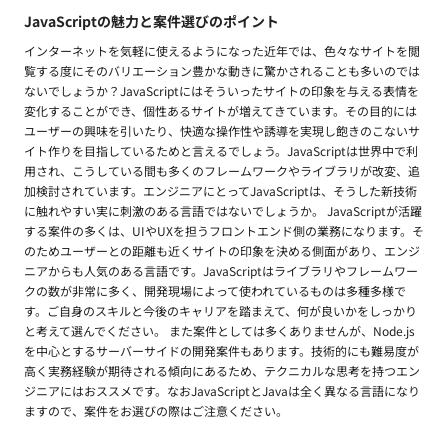
JavaScriptの魅力と案件選びのポイント
インターネットを気軽に使えるようになった近年では、色々なサイトを閲
覧する度にそのバリエーション豊かな動きに驚かされることも多いのでは
ないでしょうか？JavaScriptにはそういったサイトの印象を与える表情を
変化することができ、個性あるサイトが増えてきています。その目的には
ユーザーの興味を引いたり、快適な操作性や誘導を実現し飽きのこないサ
イト作りを目指しているためと言えるでしょう。JavaScriptは世界中で利
用され、こうしている間も多くのフレームワークやライブラリが改変、追
加検討されています。エンジニアにとってJavaScriptは、そうした新技術
に触れやすい実に刺激のある言語ではないでしょうか。 JavaScriptが活躍
する案件の多くは、UIやUXを担うフロントエンド側の業務になります。そ
のためユーザーとの距離も近くサイトの印象を決める側面があり、エンジ
ニアからも人気のある言語です。JavaScriptはライブラリやフレームワー
クの数が非常に多く、開発現場によって使われているものは多種多様で
す。ご自身のスキルと今後のキャリアを踏まえて、何が良いかをしっかり
と考えて選んでください。 また案件としては多くありませんが、Node.js
を中心とするサーバーサイドの開発案件もあります。技術的にも難易度が
高く実務経験が期待される傾向にあるため、テクニカルな思考を持つエン
ジニアにはおススメです。なおJavaScriptとJavaは全く異なる言語になり
ますので、案件をお選びの際はご注意ください。