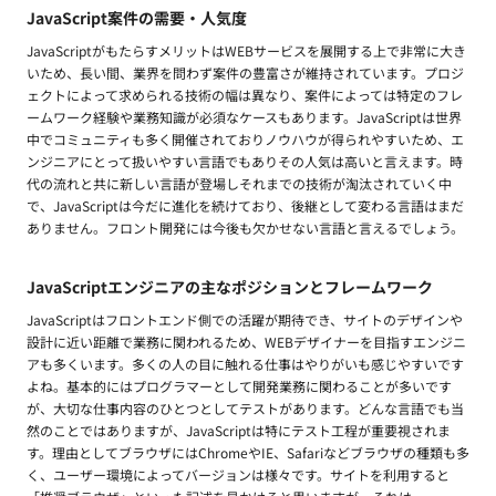
JavaScript案件の需要・人気度
JavaScriptがもたらすメリットはWEBサービスを展開する上で非常に大き
いため、長い間、業界を問わず案件の豊富さが維持されています。プロジ
ェクトによって求められる技術の幅は異なり、案件によっては特定のフレ
ームワーク経験や業務知識が必須なケースもあります。JavaScriptは世界
中でコミュニティも多く開催されておりノウハウが得られやすいため、エ
ンジニアにとって扱いやすい言語でもありその人気は高いと言えます。時
代の流れと共に新しい言語が登場しそれまでの技術が淘汰されていく中
で、JavaScriptは今だに進化を続けており、後継として変わる言語はまだ
ありません。フロント開発には今後も欠かせない言語と言えるでしょう。
JavaScriptエンジニアの主なポジションとフレームワーク
JavaScriptはフロントエンド側での活躍が期待でき、サイトのデザインや
設計に近い距離で業務に関われるため、WEBデザイナーを目指すエンジニ
アも多くいます。多くの人の目に触れる仕事はやりがいも感じやすいです
よね。基本的にはプログラマーとして開発業務に関わることが多いです
が、大切な仕事内容のひとつとしてテストがあります。どんな言語でも当
然のことではありますが、JavaScriptは特にテスト工程が重要視されま
す。理由としてブラウザにはChromeやIE、Safariなどブラウザの種類も多
く、ユーザー環境によってバージョンは様々です。サイトを利用すると