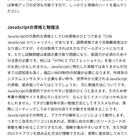
ば単価アップの交渉も可能ですので、しっかりと現場のハートを掴んでく
ださい。
JavaScriptの資格と勉強法
JavaScriptの代表的な資格としてCIW資格のひとつである「CIW
JavaScript スペシャリスト」があります。国際資格であり合格難易度はか
なり高いですが、その分取得できれば大きなアピールポイントになりま
す。ただし試験問題は英語の書き取り問題になり、英語力が必須のため十
分注意が必要です。他には「HTML５プロフェッショナル」を狙ってみる
のも良いかもしれません。JavaScriptに特化した資格ではありませんが日
本では認知度も高く、幅広いWEB制作の知識が必要になります。外資系の
システムコンサルタント企業も多い昨今、世界中から愛されるJavaScript
の資格、是非狙ってみてはどうでしょうか。 次に勉強方法についてです。
JavaScriptの直感的で分かりやすい言語のひとつと言えます。そのため参
考書や情報サイトを読んでいるだけで、なんとなくイメージはつかめるか
もしれません。ですが1番効率の良い勉強方法としてオススメなのは、実
際にコーティングしてみて自分の目でその動きを体感することです。
JavaScriptはその特性上、ブラウザの解析エンジンによって動作します。
つまりご自宅のパソコン1台あれば、即座に自分の書いたソースコードの
挙動を確かめることができるため、理解が進みやすいはずです。また外部
のUIライブラリを読み込む方法が理解できれば、実際に是非試してみてく