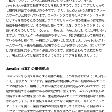
「推奨ブラウザ」といった記述を見かけると思いますが、それは
JavaScriptが正常に動作することを指しますので、エンジニアはしっかり
と規約を保証する必要があるのです。 また、JavaScriptには豊富なフレー
ムワークが公開されています。コーティングの簡略化やデザイン・ユーザ
ビリティを高めるための配慮、ブラウザとサーバー間の高速かつ安定的な
通信手段の確保など、その用途は様々です。現在、フロントエンドによく
使われるものとしては「jQuery」「React」「AngularJS」などが挙げられ
ますが、プロジェクトの必要要件やポリシー、開発時期によって採用され
ているものは様々で、一概にどれが良いとは言えません。JavaScriptフレ
ームワークは今後も新技術が登場することが予想されるため、エンジニア
は流行に目を光らせておく必要があります。案件に合わせて柔軟に対応
し、場合によっては提案できるようなエンジニアを目指しましょう。
JavaScript案件の単価相場
JavaScriptを必須スキルとする案件の場合、その単価はおおよそ 50万円〜
70万円前後となっています。業務内容が開発中心であり経験のあるエンジ
ニアの数も多く、相場としては今後大きな上昇は見込みずらいですが、安
定的に継続できる案件があるのは魅力的と言えます。Javascriptは個人の
知識やスキルが物を言うため、生産性の高いエンジニアは間違いなく評価
されるでしょう。また開発スキルだけでなく現場ではしっかりとコミュニ
ケーションを図り、業務や業界の知見を増やしてください。ご自身のステ
ップアップに必ず繋がるはずです。仕事を進めていく中で継続案件であれ