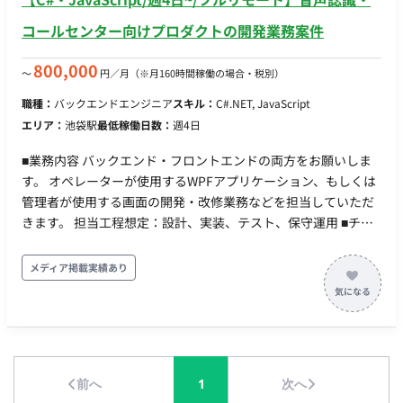
コールセンター向けプロダクトの開発業務案件
800,000
〜
円／月
（※月160時間稼働の場合・税別）
職種：
バックエンドエンジニア
スキル：
C#.NET, JavaScript
エリア：
池袋駅
最低稼働日数：
週4日
■業務内容 バックエンド・フロントエンドの両方をお願いしま
す。 オペレーターが使用するWPFアプリケーション、もしくは
管理者が使用する画面の開発・改修業務などを担当していただ
きます。 担当工程想定：設計、実装、テスト、保守運用 ■チー
ム体制 全体では社員7名、業務委託19名です。 2チーム構成で、
20名・6名に分かれます。 ■開発環境 ・言語：
メディア掲載実績あり
C#,JavaScript,jQuery,CSS ・フレームワーク：ASP.NET,WPF ・
DB：SQL Server ・インフラ：Windows,Azure,AWS ・コミュニ
ケーションツール：Teams ■働き方 ・稼働量：週4以上 ・稼働
時間/曜日帯：平日9時～17時をメインに前後の相談は可能です
・参画時期：10月想定
前へ
1
次へ