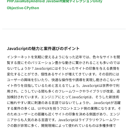
PHP
Java
Ruby
Android Java
Swift
開発ディレクション
Unity
Objective-C
Python
JavaScriptの魅力と案件選びのポイント
インターネットを気軽に使えるようになった近年では、色々なサイトを閲
覧する度にそのバリエーション豊かな動きに驚かされることも多いのでは
ないでしょうか？JavaScriptにはそういったサイトの印象を与える表情を
変化することができ、個性あるサイトが増えてきています。その目的には
ユーザーの興味を引いたり、快適な操作性や誘導を実現し飽きのこないサ
イト作りを目指しているためと言えるでしょう。JavaScriptは世界中で利
用され、こうしている間も多くのフレームワークやライブラリが改変、追
加検討されています。エンジニアにとってJavaScriptは、そうした新技術
に触れやすい実に刺激のある言語ではないでしょうか。 JavaScriptが活躍
する案件の多くは、UIやUXを担うフロントエンド側の業務になります。そ
のためユーザーとの距離も近くサイトの印象を決める側面があり、エンジ
ニアからも人気のある言語です。JavaScriptはライブラリやフレームワー
クの数が非常に多く、開発現場によって使われているものは多種多様で