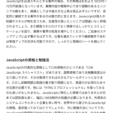
JavaScriptを必須スキルとする案件の場合、その単価はおおよそ 50万円〜
70万円前後となっています。業務内容が開発中心であり経験のあるエンジ
ニアの数も多く、相場としては今後大きな上昇は見込みずらいですが、安
定的に継続できる案件があるのは魅力的と言えます。Javascriptは個人の
知識やスキルが物を言うため、生産性の高いエンジニアは間違いなく評価
されるでしょう。また開発スキルだけでなく現場ではしっかりとコミュニ
ケーションを図り、業務や業界の知見を増やしてください。ご自身のステ
ップアップに必ず繋がるはずです。仕事を進めていく中で継続案件であれ
ば単価アップの交渉も可能ですので、しっかりと現場のハートを掴んでく
ださい。
JavaScriptの資格と勉強法
JavaScriptの代表的な資格としてCIW資格のひとつである「CIW
JavaScript スペシャリスト」があります。国際資格であり合格難易度はか
なり高いですが、その分取得できれば大きなアピールポイントになりま
す。ただし試験問題は英語の書き取り問題になり、英語力が必須のため十
分注意が必要です。他には「HTML５プロフェッショナル」を狙ってみる
のも良いかもしれません。JavaScriptに特化した資格ではありませんが日
本では認知度も高く、幅広いWEB制作の知識が必要になります。外資系の
システムコンサルタント企業も多い昨今、世界中から愛されるJavaScript
の資格、是非狙ってみてはどうでしょうか。 次に勉強方法についてです。
JavaScriptの直感的で分かりやすい言語のひとつと言えます。そのため参