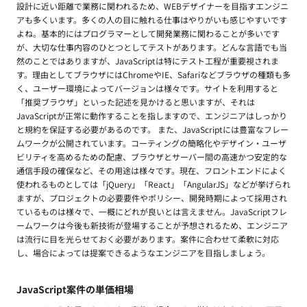
設計に近い距離で業務に関われるため、WEBデザイナーを目指すエンジニ
アも多くいます。多くの人の目に触れる仕事はやりがいも感じやすいです
よね。基本的にはプログラマーとして開発業務に関わることが多いです
が、大切な仕事内容のひとつとしてテストがあります。どんな言語でも当
然のことではありますが、JavaScriptは特にテスト工程が重要視されま
す。理由としてブラウザにはChromeやIE、Safariなどブラウザの種類も多
く、ユーザー環境によってバージョンは様々です。サイトを利用すると
「推奨ブラウザ」といった記述を見かけると思いますが、それは
JavaScriptが正常に動作することを指しますので、エンジニアはしっかり
と規約を保証する必要があるのです。 また、JavaScriptには豊富なフレー
ムワークが公開されています。コーティングの簡略化やデザイン・ユーザ
ビリティを高めるための配慮、ブラウザとサーバー間の高速かつ安定的な
通信手段の確保など、その用途は様々です。現在、フロントエンドによく
使われるものとしては「jQuery」「React」「AngularJS」などが挙げられ
ますが、プロジェクトの必要要件やポリシー、開発時期によって採用され
ているものは様々で、一概にどれが良いとは言えません。JavaScriptフレ
ームワークは今後も新技術が登場することが予想されるため、エンジニア
は流行に目を光らせておく必要があります。案件に合わせて柔軟に対応
し、場合によっては提案できるようなエンジニアを目指しましょう。
JavaScript案件の単価相場