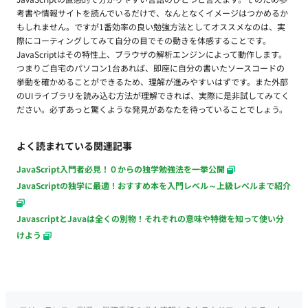
考書や情報サイトを読んでいるだけで、なんとなくイメージはつかめるか
もしれません。ですが1番効率の良い勉強方法としてオススメなのは、実
際にコーティングしてみて自分の目でその動きを体感することです。
JavaScriptはその特性上、ブラウザの解析エンジンによって動作します。
つまりご自宅のパソコン1台あれば、即座に自分の書いたソースコードの
挙動を確かめることができるため、理解が進みやすいはずです。また外部
のUIライブラリを読み込む方法が理解できれば、実際に是非試してみてく
ださい。必ずあっと驚くような発見があなたを待っていることでしょう。
よく読まれている関連記事
JavaScript入門者必見！０からの独学勉強法を一挙公開
JavaScriptの独学に最適！おすすめ本を入門レベル～上級レベルまで紹介
JavascriptとJavaは全くの別物！それぞれの意味や特徴を知って使い分
けよう