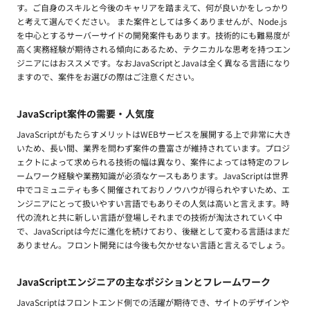
す。ご自身のスキルと今後のキャリアを踏まえて、何が良いかをしっかり
と考えて選んでください。 また案件としては多くありませんが、Node.js
を中心とするサーバーサイドの開発案件もあります。技術的にも難易度が
高く実務経験が期待される傾向にあるため、テクニカルな思考を持つエン
ジニアにはおススメです。なおJavaScriptとJavaは全く異なる言語になり
ますので、案件をお選びの際はご注意ください。
JavaScript案件の需要・人気度
JavaScriptがもたらすメリットはWEBサービスを展開する上で非常に大き
いため、長い間、業界を問わず案件の豊富さが維持されています。プロジ
ェクトによって求められる技術の幅は異なり、案件によっては特定のフレ
ームワーク経験や業務知識が必須なケースもあります。JavaScriptは世界
中でコミュニティも多く開催されておりノウハウが得られやすいため、エ
ンジニアにとって扱いやすい言語でもありその人気は高いと言えます。時
代の流れと共に新しい言語が登場しそれまでの技術が淘汰されていく中
で、JavaScriptは今だに進化を続けており、後継として変わる言語はまだ
ありません。フロント開発には今後も欠かせない言語と言えるでしょう。
JavaScriptエンジニアの主なポジションとフレームワーク
JavaScriptはフロントエンド側での活躍が期待でき、サイトのデザインや