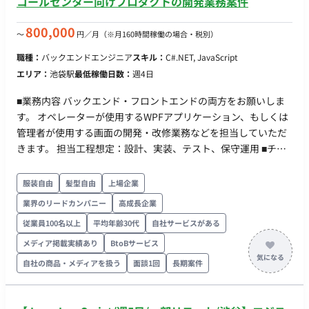
コールセンター向けプロダクトの開発業務案件
800,000
〜
円／月
（※月160時間稼働の場合・税別）
職種：
バックエンドエンジニア
スキル：
C#.NET, JavaScript
エリア：
池袋駅
最低稼働日数：
週4日
■業務内容 バックエンド・フロントエンドの両方をお願いしま
す。 オペレーターが使用するWPFアプリケーション、もしくは
管理者が使用する画面の開発・改修業務などを担当していただ
きます。 担当工程想定：設計、実装、テスト、保守運用 ■チー
ム体制 全体では社員7名、業務委託19名です。 2チーム構成で、
20名・6名に分かれます。 ■開発環境 ・言語：
服装自由
髪型自由
上場企業
C#,JavaScript,jQuery,CSS ・フレームワーク：ASP.NET,WPF ・
業界のリードカンパニー
高成長企業
DB：SQL Server ・インフラ：Windows,Azure,AWS ・コミュニ
従業員100名以上
平均年齢30代
自社サービスがある
ケーションツール：Teams ■働き方 ・稼働量：週4以上 ・稼働
時間/曜日帯：平日9時～17時をメインに前後の相談は可能です
メディア掲載実績あり
BtoBサービス
・参画時期：10月想定
自社の商品・メディアを扱う
面談1回
長期案件