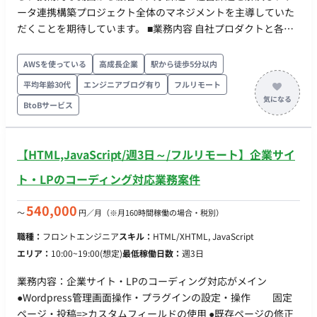
ータ連携構築プロジェクト全体のマネジメントを主導していた
だくことを期待しています。 ■業務内容 自社プロダクトと各種
他社システムとのデータ連携を構築し、顧客の人事業務の課題
解決をサポートする、アジャイル開発メインのポジションで
AWSを使っている
高成長企業
駅から徒歩5分以内
す。 ご経験やスキルに応じて、以下の役割を分担しています。
平均年齢30代
エンジニアブログ有り
フルリモート
・営業やカスタマーサクセスといった社内のフロント担当者に
BtoBサービス
同行し、システムに登録するデータに関して、顧客へのヒアリ
ングと課題分析 ・フロントに立って機能改善／新機能開発の要
望整理、進行管理 ・IT知識/技術をもって開発機能の品質担保や
【HTML,JavaScript/週3日～/フルリモート】企業サイ
技術解決に対するエンジニアへの具体的な指示、フォロー ・社
内外や外注先への指示・依頼・調整業務 ・リリーススケジュー
ト・LPのコーディング対応業務案件
ル管理、開発チケットの優先順位付け（進行管理、工程管理、
折衝） ■使用ツール Google Workspace, Slack, Zoom,
540,000
〜
円／月
（※月160時間稼働の場合・税別）
Redmine, Backlog(nulab), Figma, Github, New Relic etc... ■開
職種：
フロントエンジニア
スキル：
HTML/XHTML, JavaScript
発概要 ・開発言語: PHP, JavaScript ・フレームワーク: Laravel,
エリア：
10:00~19:00(想定)
最低稼働日数：
週3日
CakePHP ・開発/運用環境: Docker, VSCode, PHPStorm, Node-
RED, Postman ・ミドルウェア: MySQL, Nginx ・インフラ環境:
業務内容：企業サイト・LPのコーディング対応がメイン
AWS（S3, lambda, SQS） ・監視、モニタリング、運用ツール:
●Wordpress管理画面操作・プラグインの設定・操作 固定
Newrelic ■ポジションの魅力 ・データ連携プロジェクトという
ページ・投稿=>カスタムフィールドの使用 ●既存ページの修正