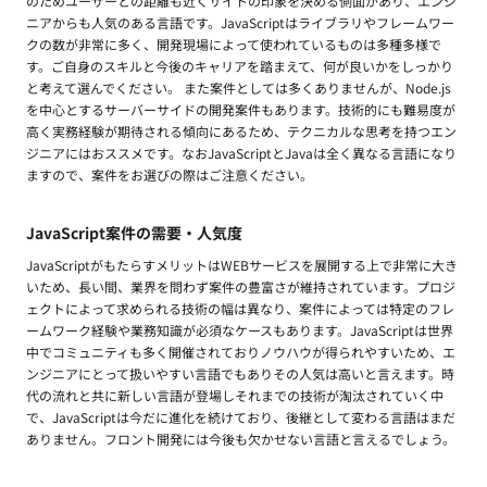
のためユーザーとの距離も近くサイトの印象を決める側面があり、エンジ
ニアからも人気のある言語です。JavaScriptはライブラリやフレームワー
クの数が非常に多く、開発現場によって使われているものは多種多様で
す。ご自身のスキルと今後のキャリアを踏まえて、何が良いかをしっかり
と考えて選んでください。 また案件としては多くありませんが、Node.js
を中心とするサーバーサイドの開発案件もあります。技術的にも難易度が
高く実務経験が期待される傾向にあるため、テクニカルな思考を持つエン
ジニアにはおススメです。なおJavaScriptとJavaは全く異なる言語になり
ますので、案件をお選びの際はご注意ください。
JavaScript案件の需要・人気度
JavaScriptがもたらすメリットはWEBサービスを展開する上で非常に大き
いため、長い間、業界を問わず案件の豊富さが維持されています。プロジ
ェクトによって求められる技術の幅は異なり、案件によっては特定のフレ
ームワーク経験や業務知識が必須なケースもあります。JavaScriptは世界
中でコミュニティも多く開催されておりノウハウが得られやすいため、エ
ンジニアにとって扱いやすい言語でもありその人気は高いと言えます。時
代の流れと共に新しい言語が登場しそれまでの技術が淘汰されていく中
で、JavaScriptは今だに進化を続けており、後継として変わる言語はまだ
ありません。フロント開発には今後も欠かせない言語と言えるでしょう。