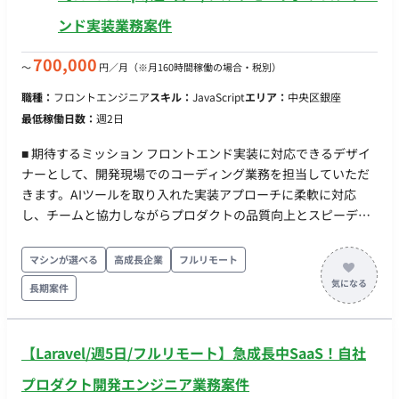
タイム11:00〜15:00) ・服装：オフィスカジュアル ・貸与：PC
ンド実装業務案件
貸与あり
700,000
〜
円／月
（※月160時間稼働の場合・税別）
職種：
フロントエンジニア
スキル：
JavaScript
エリア：
中央区銀座
最低稼働日数：
週2日
■ 期待するミッション フロントエンド実装に対応できるデザイ
ナーとして、開発現場でのコーディング業務を担当していただ
きます。AIツールを取り入れた実装アプローチに柔軟に対応
し、チームと協力しながらプロダクトの品質向上とスピーディ
な開発に貢献いただくことを期待しています。 ■ 業務内容・担
当工程 【フロントエンド実装およびデザイン制作業務】 Webプ
マシンが選べる
高成長企業
フルリモート
ロダクトやサービスのフロントエンド実装
長期案件
（HTML/CSS/JavaScript）を担当していただきます。AIを活用
したコーディング業務を学びつつ開発環境で実践していただき
ます。なお、体験設計や情報設計はPMやリードデザイナーのレ
【Laravel/週5日/フルリモート】急成長中SaaS！自社
ビューのもと進めるため、自走できなくても問題ありません。
■ 開発環境 プログラミング：HTML, CSS, JavaScript ■ 働き方 ・
プロダクト開発エンジニア業務案件