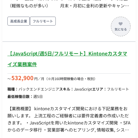
性質上、自社製品だけではなく他社製品の仕様にも触れる機会
（軽微なものが多い） 月末・月初に金利の更新やキャンペ
が多くあり、包括的な業界の理解を深めることができます。 ・
ーンのローンチ（各タスク平均1hほど）があるため、タスク依
実際に顧客の業務が「楽になる」部分を担当できるので、顧客
頼が集中する傾向にある ●新規ページ作成（複製等が多い）
高成長企業
フルリモート
内での成果が目に見えやすく、自身のやりがいにも繋がりま
12月に10件程度のコラム記事の反映（作業時間：1記事
す。 ・チームは立ち上げから間もないため、チーム体制構築や
0.5~1時間）を予定している（10月〜の継続業務） ●WEBCASを
仕組みづくりにも携わることができるフェーズです。 ・高卒1
用いたフォームの作成・修正 ●GTMの設置、GA4でのSEO分析
年目のメンバーも実際に活躍しており、経歴や年齢に関係のな
設定 ●依頼内容のヒアリングなど ＜月の業務の流れの例（10
いフェアな環境でチャレンジできます。
【JavaScript/週5日/フルリモート】Kintoneカスタマ
月）＞ ●初旬 ロゴ差し替え 1h バナー設置 2h
WEBcasの設定、質問への回答 2h 固定ページの数値変更
イズ業務案件
2h ●中旬から月末 LPの修正対応（複製のち、デザイン変更
して動画追加、JSで動的な動きを設定）28h コラム記事の
532,900
〜
円／月
（※月160時間稼働の場合・税別）
反映 32h ●月末 LPに項目追加、数値更新 10h LPの複
職種：
バックエンドエンジニア
スキル：
JavaScript
エリア：
フルリモート
製と計測用タグの設定 10h LPの複製 3h マイクロCMS
最低稼働日数：
週5日
導入に関するMTG 1h ●月を通して メールの作成、ヒアリン
グ、指示を受けた箇所のコードリーディング 5h
【業務概要】 kintoneカスタマイズ開発における下記業務をお
願いします。 上流工程のご経験者には要件定義書の作成いただ
きます。 ・JavaScriptを用いたkintoneカスタマイズ開発 ・SFA
からのデータ移行 ・営業部署へのヒアリング, 情報収集, システ
ム連携 ・Kintone推進における社内の各部署へのルール作成・