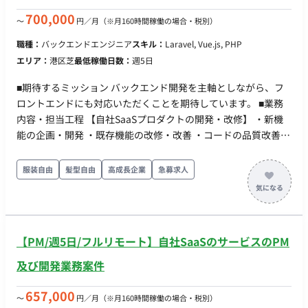
稼働量：週2.5日（月80時間 ※初回1ヶ月トライアル、以降2〜3
ヶ月更新） ・リモート稼働：可能 ・フレックス稼働：可能
700,000
〜
円／月
（※月160時間稼働の場合・税別）
職種：
バックエンドエンジニア
スキル：
Laravel, Vue.js, PHP
エリア：
港区芝
最低稼働日数：
週5日
■期待するミッション バックエンド開発を主軸としながら、フ
ロントエンドにも対応いただくことを期待しています。 ■業務
内容・担当工程 【自社SaaSプロダクトの開発・改修】 ・新機
能の企画・開発 ・既存機能の改修・改善 ・コードの品質改善や
リファクタリング 担当工程：設計、実装、テスト ■チーム体制
・開発メンバー：10名 ※全員がフルリモートで開発を行ってい
服装自由
髪型自由
高成長企業
急募求人
ます。 ■開発環境 ・プログラミング言語：PHP, JavaScript, SQL
・FW：Laravel, Vue.js, jQuery ・DB：MySQL, TiDB ・インフ
ラ：AWS ■働き方 ・平日1日8時間勤務の固定精算 ↳例えば、平
日が20日あれば160時間、21日あれば168時間の稼働 ・時間が
【PM/週5日/フルリモート】自社SaaSのサービスのPM
超過（1日8時間を基準として）した場合は別日で調整し、不足
した場合も別日で補填するというルールです。残業は基本的0と
及び開発業務案件
します。フレックスも活用可能です。 ・リモート稼働：可能 ・
契約期間：初回1ヶ月（双方合意の上、3ヶ月以上の契約更新を
657,000
〜
円／月
（※月160時間稼働の場合・税別）