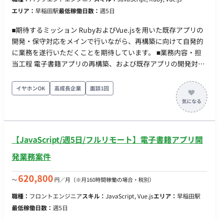
エリア：
早稲田駅
最低稼働日数：
週5日
■期待するミッション RubyおよびVue.jsを用いた既存アプリの
開発・保守対応をメインで行いながら、再構築に向けて自発的
に業務を遂行いただくことを期待しています。 ■業務内容・担
当工程 電子書籍アプリの再構築、および既存アプリの開発対応
をメインに担当いただきます。 担当工程：【設計・実装・テス
ト・保守運用】 ■チーム体制 50名以上の募集を行っている大規
イヤホンOK
高成長企業
面談1回
模プロジェクト（詳細な職種やチームごとの人数は不明） ■開
発環境 - プログラミング：Ruby, JavaScript - FW：Vue.js ■働き
方 ・稼働量：週5日想定（目安：月間140〜190時間程度） ・リ
モート稼働：フルリモート可能（※VPN接続必須のため、
【JavaScript/週5日/フルリモート】電子書籍アプリ開
IPv4/PPPoE接続環境をご自身で用意できることが条件。地方在
住の方も可）
発業務案件
620,800
〜
円／月
（※月160時間稼働の場合・税別）
職種：
フロントエンジニア
スキル：
JavaScript, Vue.js
エリア：
早稲田駅
最低稼働日数：
週5日