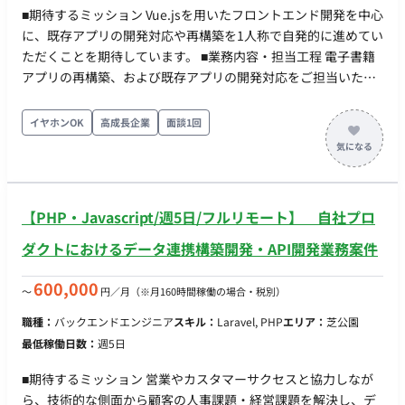
■期待するミッション Vue.jsを用いたフロントエンド開発を中心
に、既存アプリの開発対応や再構築を1人称で自発的に進めてい
ただくことを期待しています。 ■業務内容・担当工程 電子書籍
アプリの再構築、および既存アプリの開発対応をご担当いただ
きます。 担当工程：【設計・実装・テスト・保守運用】 ■チー
ム体制 50名以上の募集を行っている大規模プロジェクト（詳細
イヤホンOK
高成長企業
面談1回
な職種やチームごとの人数は不明） ■開発環境 - プログラミン
グ：JavaScript - FW：Vue.js ■働き方 ・稼働量：週5日想定（目
安：月間140〜190時間程度） ・リモート稼働：フルリモート
可能（※VPN接続必須のため、IPv4/PPPoE接続環境をご自身で
【PHP・Javascript/週5日/フルリモート】 自社プロ
用意できることが条件。地方在住の方も可）
ダクトにおけるデータ連携構築開発・API開発業務案件
600,000
〜
円／月
（※月160時間稼働の場合・税別）
職種：
バックエンドエンジニア
スキル：
Laravel, PHP
エリア：
芝公園
最低稼働日数：
週5日
■期待するミッション 営業やカスタマーサクセスと協力しなが
ら、技術的な側面から顧客の人事課題・経営課題を解決し、デ