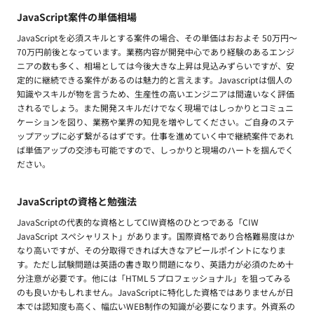
JavaScript案件の単価相場
JavaScriptを必須スキルとする案件の場合、その単価はおおよそ 50万円〜
70万円前後となっています。業務内容が開発中心であり経験のあるエンジ
ニアの数も多く、相場としては今後大きな上昇は見込みずらいですが、安
定的に継続できる案件があるのは魅力的と言えます。Javascriptは個人の
知識やスキルが物を言うため、生産性の高いエンジニアは間違いなく評価
されるでしょう。また開発スキルだけでなく現場ではしっかりとコミュニ
ケーションを図り、業務や業界の知見を増やしてください。ご自身のステ
ップアップに必ず繋がるはずです。仕事を進めていく中で継続案件であれ
ば単価アップの交渉も可能ですので、しっかりと現場のハートを掴んでく
ださい。
JavaScriptの資格と勉強法
JavaScriptの代表的な資格としてCIW資格のひとつである「CIW
JavaScript スペシャリスト」があります。国際資格であり合格難易度はか
なり高いですが、その分取得できれば大きなアピールポイントになりま
す。ただし試験問題は英語の書き取り問題になり、英語力が必須のため十
分注意が必要です。他には「HTML５プロフェッショナル」を狙ってみる
のも良いかもしれません。JavaScriptに特化した資格ではありませんが日
本では認知度も高く、幅広いWEB制作の知識が必要になります。外資系の