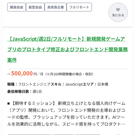
周知・改善等 ・各部署からの質問・改修依頼への回答（費用対
服装自由
髪型自由
高成長企業
フルリモート
効果調査） ・ステークホルダーマップ（相関図）の作成及び関
係構築 ・システム要件定義書の作成 etc. 【開発現場体制】 ・マ
ネージャー：1名 ・開発担当：2名 ◆主な開発環境・ツール◆
・使用言語（FW）：JavaScript・VBA・GAS ・コミュニケーシ
【JavaScript/週2日/フルリモート】新規開発ゲームア
ョンツール：Slack・Notion ・ソースコード・バージョン管
理：Git
プリのプロトタイプ修正およびフロントエンド開発業務
案件
500,000
〜
円／月
（※月160時間稼働の場合・税別）
職種：
フロントエンジニア
スキル：
JavaScript
エリア：
日本橋
最低稼働日数：
週1日
■ 【期待するミッション】 新規立ち上げとなる個人向けゲーム
（アプリ）開発において、フロントエンド開発の主導およびコ
ードの監修、ブラッシュアップを担っていただきます。AIツー
ルを効果的に活用しながら、スピード感を持ってプロダクトの
クオリティ向上に貢献することが期待されています。 ■ 【業務