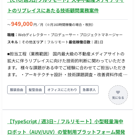
トのリプレイスにあたる技術顧問業務案件
949,000
〜
円／月
（※月160時間稼働の場合・税別）
職種：
Webディレクター・プロデューサー・プロジェクトマネージャー
スキル：
その他
エリア：
フルリモート
最低稼働日数：
週1日
■担当工程（業務範囲） 国内最大級の不動産メディアサイトの
拡大に伴うリプレイスに向けた技術的判断に関わっていただき
ます。 様々な課題がある中でご経験に合わせてご担当いただき
ます。 ・アーキテクチャ設計 ・技術課題調査・改善資料作成 ・
レコードのETLプロセスの改善 ・BFFアーキテクチャ ・検索エ
ンジンの改善 ◆補足◆ プラットフォーム事業を展開し、多角的
服装自由
髪型自由
オフィスにこだわり
急募求人
に事業を行っている企業での技術顧問の募集となります。 大規
模不動産メディアのリプレイスにあたる課題解決に貢献いただ
きます。 ◆主な開発環境・ツール◆ ・使用言語（FW）：
Ruby・Ruby on Rails・TypeScript・JavaScript・Next.js ・ク
【TypeScript / 週3日~ / フルリモート】小型軽量海中
ラウド：GCP ・DB：MySQL・PostgreSQL・SQL Server・
BigQuery ・コミュニケーションツール：Slack・SlackBot ・ソ
ロボット（AUV/UUV）の管制用プラットフォーム開発