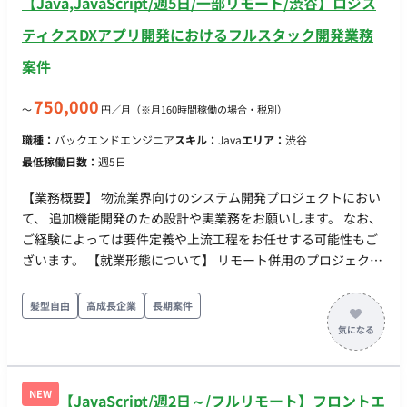
【Java,JavaScript/週5日/一部リモート/渋谷】ロジス
ティクスDXアプリ開発におけるフルスタック開発業務
案件
750,000
〜
円／月
（※月160時間稼働の場合・税別）
職種：
バックエンドエンジニア
スキル：
Java
エリア：
渋谷
最低稼働日数：
週5日
【業務概要】 物流業界向けのシステム開発プロジェクトにおい
て、 追加機能開発のため設計や実業務をお願いします。 なお、
ご経験によっては要件定義や上流工程をお任せする可能性もご
ざいます。 【就業形態について】 リモート併用のプロジェクト
になります。 なお、出社の曜日は決まっておらず、現場で調整
いただく形となります。 ◆主な開発環境・ツール◆ ・言語：
髪型自由
高成長企業
長期案件
Kotlin・Java・Typescript・Javascript ・FW：SpringBoot・
Vue.js ・DB：MySQL・Redis ・クラウド：GCP・Docker・
Terraform ・ツール：GitHub・Notion・Slack ・時期：即日 / 5
月〜 ・出社：週3日出社・週2日リモート ・場所：渋谷 ・期
NEW
【JavaScript/週2日～/フルリモート】フロントエ
間：長期予定 ・時間：10:00～19:00 ※フレックス応相談(コア