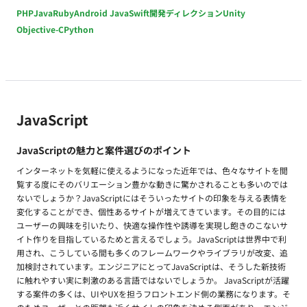
PHP
Java
Ruby
Android Java
Swift
開発ディレクション
Unity
Objective-C
Python
JavaScript
JavaScriptの魅力と案件選びのポイント
インターネットを気軽に使えるようになった近年では、色々なサイトを閲
覧する度にそのバリエーション豊かな動きに驚かされることも多いのでは
ないでしょうか？JavaScriptにはそういったサイトの印象を与える表情を
変化することができ、個性あるサイトが増えてきています。その目的には
ユーザーの興味を引いたり、快適な操作性や誘導を実現し飽きのこないサ
イト作りを目指しているためと言えるでしょう。JavaScriptは世界中で利
用され、こうしている間も多くのフレームワークやライブラリが改変、追
加検討されています。エンジニアにとってJavaScriptは、そうした新技術
に触れやすい実に刺激のある言語ではないでしょうか。 JavaScriptが活躍
する案件の多くは、UIやUXを担うフロントエンド側の業務になります。そ