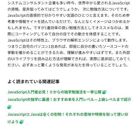
システムコンサルタント企業も多い昨今、世界中から愛されるJavaScript
の資格、是非狙ってみてはどうでしょうか。 次に勉強方法についてです。
JavaScriptの直感的で分かりやすい言語のひとつと言えます。そのため参
考書や情報サイトを読んでいるだけで、なんとなくイメージはつかめるか
もしれません。ですが1番効率の良い勉強方法としてオススメなのは、実
際にコーティングしてみて自分の目でその動きを体感することです。
JavaScriptはその特性上、ブラウザの解析エンジンによって動作します。
つまりご自宅のパソコン1台あれば、即座に自分の書いたソースコードの
挙動を確かめることができるため、理解が進みやすいはずです。また外部
のUIライブラリを読み込む方法が理解できれば、実際に是非試してみてく
ださい。必ずあっと驚くような発見があなたを待っていることでしょう。
よく読まれている関連記事
JavaScript入門者必見！０からの独学勉強法を一挙公開
JavaScriptの独学に最適！おすすめ本を入門レベル～上級レベルまで紹介
JavascriptとJavaは全くの別物！それぞれの意味や特徴を知って使い分
けよう