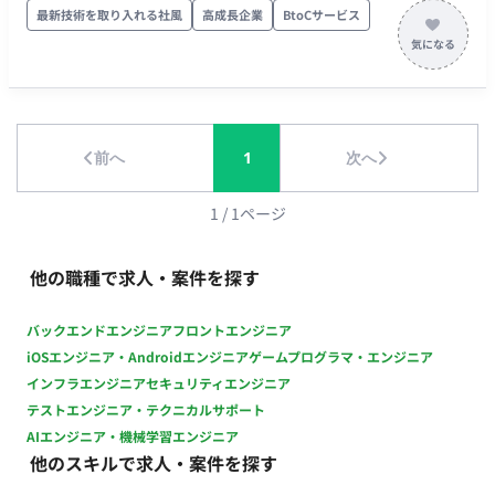
内容・担当工程】 【フロントエンド開発およびコード監修】 構
最新技術を取り入れる社風
高成長企業
BtoCサービス
築済みのプロトタイプ（土台）をベースに、フロントエンドの
ソースコード管理、リファクタリング、および追加機能の実装
を行います。また、AIツール（Claude等）を駆使した効率的な
開発プロセスの構築・実践も担当いただきます。 ■ 【働き方】
・ 稼働量：週2日（1日4〜5時間、週10時間程度を想定） ・ リ
前へ
1
次へ
モート稼働 ・フレックス稼働
1
/
1
ページ
他の職種で求人・案件を探す
バックエンドエンジニア
フロントエンジニア
iOSエンジニア・Androidエンジニア
ゲームプログラマ・エンジニア
インフラエンジニア
セキュリティエンジニア
テストエンジニア・テクニカルサポート
AIエンジニア・機械学習エンジニア
他のスキルで求人・案件を探す