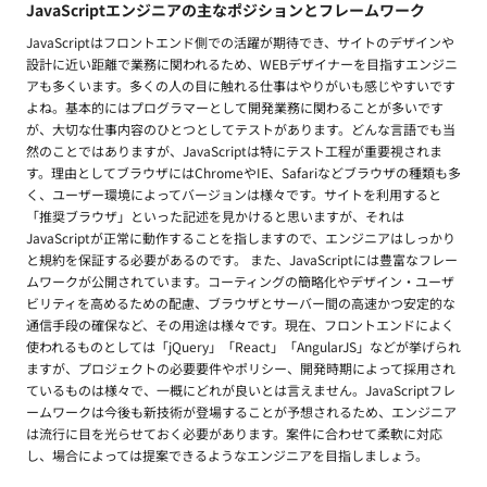
JavaScriptエンジニアの主なポジションとフレームワーク
JavaScriptはフロントエンド側での活躍が期待でき、サイトのデザインや
設計に近い距離で業務に関われるため、WEBデザイナーを目指すエンジニ
アも多くいます。多くの人の目に触れる仕事はやりがいも感じやすいです
よね。基本的にはプログラマーとして開発業務に関わることが多いです
が、大切な仕事内容のひとつとしてテストがあります。どんな言語でも当
然のことではありますが、JavaScriptは特にテスト工程が重要視されま
す。理由としてブラウザにはChromeやIE、Safariなどブラウザの種類も多
く、ユーザー環境によってバージョンは様々です。サイトを利用すると
「推奨ブラウザ」といった記述を見かけると思いますが、それは
JavaScriptが正常に動作することを指しますので、エンジニアはしっかり
と規約を保証する必要があるのです。 また、JavaScriptには豊富なフレー
ムワークが公開されています。コーティングの簡略化やデザイン・ユーザ
ビリティを高めるための配慮、ブラウザとサーバー間の高速かつ安定的な
通信手段の確保など、その用途は様々です。現在、フロントエンドによく
使われるものとしては「jQuery」「React」「AngularJS」などが挙げられ
ますが、プロジェクトの必要要件やポリシー、開発時期によって採用され
ているものは様々で、一概にどれが良いとは言えません。JavaScriptフレ
ームワークは今後も新技術が登場することが予想されるため、エンジニア
は流行に目を光らせておく必要があります。案件に合わせて柔軟に対応
し、場合によっては提案できるようなエンジニアを目指しましょう。