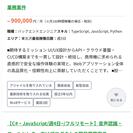
ースコード管理：Jira・GitHub ・その他ツール：Nginx・
業務案件
Apache・IIS・Docker ・開発手法：アジャイル・スクラム ◆契
約情報◆ ・稼働量：20h〜40h
900,000
〜
円／月
（※月160時間稼働の場合・税別）
職種：
バックエンドエンジニア
スキル：
TypeScript, JavaScript, Python
エリア：
東北沢
最低稼働日数：
週3日
■期待するミッション UI/UX設計からAPI・クラウド基盤・
CI/CD構築までを一貫して設計・統括し、商用機に求められる
直感的で安全な操作体験の実現と、Webアプリケーション全体
の高品質化・信頼性向上に貢献していただくことです。 ■担当
工程（業務範囲） 小型軽量海中ロボット（AUV/UUV）の管制用
プラットフォームにおける、フロントエンド・バックエンドの
アジャイルを取り入れている
服装自由
髪型自由
設計および実装業務を担当していただきます。UI/UXデザイナー
最新技術を取り入れる社風
設立5年以内
やロボット・制御エンジニアと連携し、リアルタイムデータの
BtoBサービス
面談1回
可視化やシステム全体の構築を主導していただきます ■開発環
境 ・ プログラミング：TypeScript, JavaScript, Python ・ FW：
React, Next.js, ROS2 ・ DB： ・ インフラ：AWS, GitHub
【C#・JavaScript/週4日~/フルリモート】音声認識・
Actions