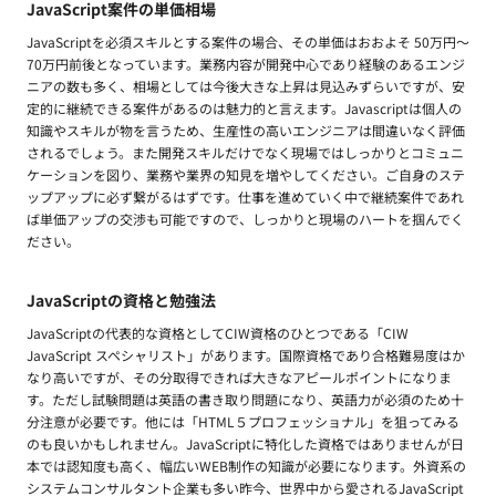
JavaScript案件の単価相場
JavaScriptを必須スキルとする案件の場合、その単価はおおよそ 50万円〜
70万円前後となっています。業務内容が開発中心であり経験のあるエンジ
ニアの数も多く、相場としては今後大きな上昇は見込みずらいですが、安
定的に継続できる案件があるのは魅力的と言えます。Javascriptは個人の
知識やスキルが物を言うため、生産性の高いエンジニアは間違いなく評価
されるでしょう。また開発スキルだけでなく現場ではしっかりとコミュニ
ケーションを図り、業務や業界の知見を増やしてください。ご自身のステ
ップアップに必ず繋がるはずです。仕事を進めていく中で継続案件であれ
ば単価アップの交渉も可能ですので、しっかりと現場のハートを掴んでく
ださい。
JavaScriptの資格と勉強法
JavaScriptの代表的な資格としてCIW資格のひとつである「CIW
JavaScript スペシャリスト」があります。国際資格であり合格難易度はか
なり高いですが、その分取得できれば大きなアピールポイントになりま
す。ただし試験問題は英語の書き取り問題になり、英語力が必須のため十
分注意が必要です。他には「HTML５プロフェッショナル」を狙ってみる
のも良いかもしれません。JavaScriptに特化した資格ではありませんが日
本では認知度も高く、幅広いWEB制作の知識が必要になります。外資系の
システムコンサルタント企業も多い昨今、世界中から愛されるJavaScript