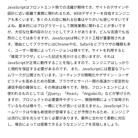
JavaScriptはフロントエンド側での活躍が期待でき、サイトのデザインや
設計に近い距離で業務に関われるため、WEBデザイナーを目指すエンジニ
アも多くいます。多くの人の目に触れる仕事はやりがいも感じやすいです
よね。基本的にはプログラマーとして開発業務に関わることが多いです
が、大切な仕事内容のひとつとしてテストがあります。どんな言語でも当
然のことではありますが、JavaScriptは特にテスト工程が重要視されま
す。理由としてブラウザにはChromeやIE、Safariなどブラウザの種類も多
く、ユーザー環境によってバージョンは様々です。サイトを利用すると
「推奨ブラウザ」といった記述を見かけると思いますが、それは
JavaScriptが正常に動作することを指しますので、エンジニアはしっかり
と規約を保証する必要があるのです。 また、JavaScriptには豊富なフレー
ムワークが公開されています。コーティングの簡略化やデザイン・ユーザ
ビリティを高めるための配慮、ブラウザとサーバー間の高速かつ安定的な
通信手段の確保など、その用途は様々です。現在、フロントエンドによく
使われるものとしては「jQuery」「React」「AngularJS」などが挙げられ
ますが、プロジェクトの必要要件やポリシー、開発時期によって採用され
ているものは様々で、一概にどれが良いとは言えません。JavaScriptフレ
ームワークは今後も新技術が登場することが予想されるため、エンジニア
は流行に目を光らせておく必要があります。案件に合わせて柔軟に対応
し、場合によっては提案できるようなエンジニアを目指しましょう。