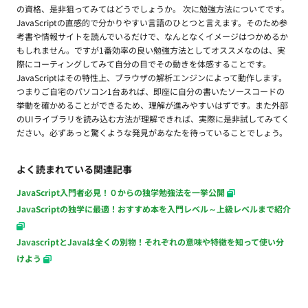
の資格、是非狙ってみてはどうでしょうか。 次に勉強方法についてです。
JavaScriptの直感的で分かりやすい言語のひとつと言えます。そのため参
考書や情報サイトを読んでいるだけで、なんとなくイメージはつかめるか
もしれません。ですが1番効率の良い勉強方法としてオススメなのは、実
際にコーティングしてみて自分の目でその動きを体感することです。
JavaScriptはその特性上、ブラウザの解析エンジンによって動作します。
つまりご自宅のパソコン1台あれば、即座に自分の書いたソースコードの
挙動を確かめることができるため、理解が進みやすいはずです。また外部
のUIライブラリを読み込む方法が理解できれば、実際に是非試してみてく
ださい。必ずあっと驚くような発見があなたを待っていることでしょう。
よく読まれている関連記事
JavaScript入門者必見！０からの独学勉強法を一挙公開
JavaScriptの独学に最適！おすすめ本を入門レベル～上級レベルまで紹介
JavascriptとJavaは全くの別物！それぞれの意味や特徴を知って使い分
けよう