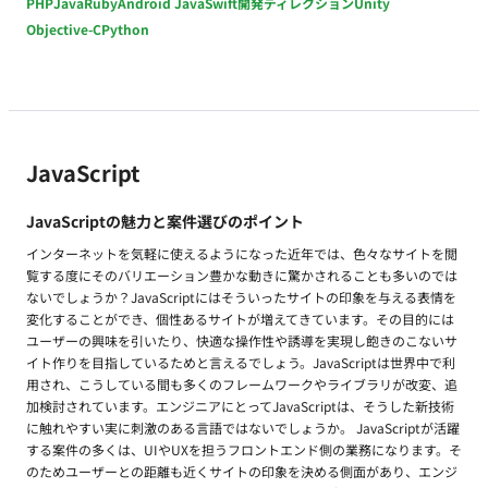
PHP
Java
Ruby
Android Java
Swift
開発ディレクション
Unity
Objective-C
Python
JavaScript
JavaScriptの魅力と案件選びのポイント
インターネットを気軽に使えるようになった近年では、色々なサイトを閲
覧する度にそのバリエーション豊かな動きに驚かされることも多いのでは
ないでしょうか？JavaScriptにはそういったサイトの印象を与える表情を
変化することができ、個性あるサイトが増えてきています。その目的には
ユーザーの興味を引いたり、快適な操作性や誘導を実現し飽きのこないサ
イト作りを目指しているためと言えるでしょう。JavaScriptは世界中で利
用され、こうしている間も多くのフレームワークやライブラリが改変、追
加検討されています。エンジニアにとってJavaScriptは、そうした新技術
に触れやすい実に刺激のある言語ではないでしょうか。 JavaScriptが活躍
する案件の多くは、UIやUXを担うフロントエンド側の業務になります。そ
のためユーザーとの距離も近くサイトの印象を決める側面があり、エンジ