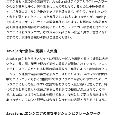
ニアからも人気のある言語です。JavaScriptはライブラリやフレームワー
クの数が非常に多く、開発現場によって使われているものは多種多様で
す。ご自身のスキルと今後のキャリアを踏まえて、何が良いかをしっかり
と考えて選んでください。 また案件としては多くありませんが、Node.js
を中心とするサーバーサイドの開発案件もあります。技術的にも難易度が
高く実務経験が期待される傾向にあるため、テクニカルな思考を持つエン
ジニアにはおススメです。なおJavaScriptとJavaは全く異なる言語になり
ますので、案件をお選びの際はご注意ください。
JavaScript案件の需要・人気度
JavaScriptがもたらすメリットはWEBサービスを展開する上で非常に大き
いため、長い間、業界を問わず案件の豊富さが維持されています。プロジ
ェクトによって求められる技術の幅は異なり、案件によっては特定のフレ
ームワーク経験や業務知識が必須なケースもあります。JavaScriptは世界
中でコミュニティも多く開催されておりノウハウが得られやすいため、エ
ンジニアにとって扱いやすい言語でもありその人気は高いと言えます。時
代の流れと共に新しい言語が登場しそれまでの技術が淘汰されていく中
で、JavaScriptは今だに進化を続けており、後継として変わる言語はまだ
ありません。フロント開発には今後も欠かせない言語と言えるでしょう。
JavaScriptエンジニアの主なポジションとフレームワーク