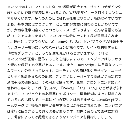
JavaScriptはフロントエンド側での活躍が期待でき、サイトのデザインや
設計に近い距離で業務に関われるため、WEBデザイナーを目指すエンジニ
アも多くいます。多くの人の目に触れる仕事はやりがいも感じやすいです
よね。基本的にはプログラマーとして開発業務に関わることが多いです
が、大切な仕事内容のひとつとしてテストがあります。どんな言語でも当
然のことではありますが、JavaScriptは特にテスト工程が重要視されま
す。理由としてブラウザにはChromeやIE、Safariなどブラウザの種類も多
く、ユーザー環境によってバージョンは様々です。サイトを利用すると
「推奨ブラウザ」といった記述を見かけると思いますが、それは
JavaScriptが正常に動作することを指しますので、エンジニアはしっかり
と規約を保証する必要があるのです。 また、JavaScriptには豊富なフレー
ムワークが公開されています。コーティングの簡略化やデザイン・ユーザ
ビリティを高めるための配慮、ブラウザとサーバー間の高速かつ安定的な
通信手段の確保など、その用途は様々です。現在、フロントエンドによく
使われるものとしては「jQuery」「React」「AngularJS」などが挙げられ
ますが、プロジェクトの必要要件やポリシー、開発時期によって採用され
ているものは様々で、一概にどれが良いとは言えません。JavaScriptフレ
ームワークは今後も新技術が登場することが予想されるため、エンジニア
は流行に目を光らせておく必要があります。案件に合わせて柔軟に対応
し、場合によっては提案できるようなエンジニアを目指しましょう。