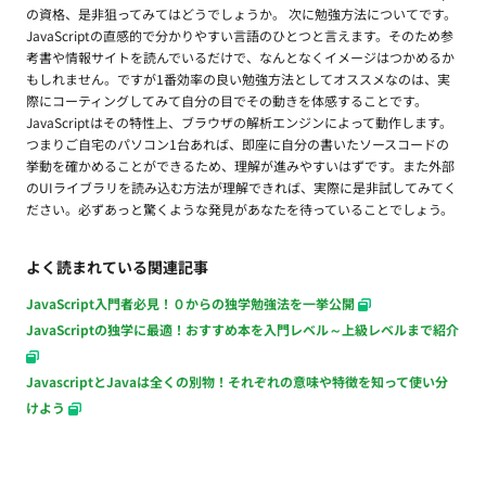
の資格、是非狙ってみてはどうでしょうか。 次に勉強方法についてです。
JavaScriptの直感的で分かりやすい言語のひとつと言えます。そのため参
考書や情報サイトを読んでいるだけで、なんとなくイメージはつかめるか
もしれません。ですが1番効率の良い勉強方法としてオススメなのは、実
際にコーティングしてみて自分の目でその動きを体感することです。
JavaScriptはその特性上、ブラウザの解析エンジンによって動作します。
つまりご自宅のパソコン1台あれば、即座に自分の書いたソースコードの
挙動を確かめることができるため、理解が進みやすいはずです。また外部
のUIライブラリを読み込む方法が理解できれば、実際に是非試してみてく
ださい。必ずあっと驚くような発見があなたを待っていることでしょう。
よく読まれている関連記事
JavaScript入門者必見！０からの独学勉強法を一挙公開
JavaScriptの独学に最適！おすすめ本を入門レベル～上級レベルまで紹介
JavascriptとJavaは全くの別物！それぞれの意味や特徴を知って使い分
けよう