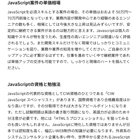
JavaScript案件の単価相場
JavaScriptを必須スキルとする案件の場合、その単価はおおよそ 50万円〜
70万円前後となっています。業務内容が開発中心であり経験のあるエンジ
ニアの数も多く、相場としては今後大きな上昇は見込みずらいですが、安
定的に継続できる案件があるのは魅力的と言えます。Javascriptは個人の
知識やスキルが物を言うため、生産性の高いエンジニアは間違いなく評価
されるでしょう。また開発スキルだけでなく現場ではしっかりとコミュニ
ケーションを図り、業務や業界の知見を増やしてください。ご自身のステ
ップアップに必ず繋がるはずです。仕事を進めていく中で継続案件であれ
ば単価アップの交渉も可能ですので、しっかりと現場のハートを掴んでく
ださい。
JavaScriptの資格と勉強法
JavaScriptの代表的な資格としてCIW資格のひとつである「CIW
JavaScript スペシャリスト」があります。国際資格であり合格難易度はか
なり高いですが、その分取得できれば大きなアピールポイントになりま
す。ただし試験問題は英語の書き取り問題になり、英語力が必須のため十
分注意が必要です。他には「HTML５プロフェッショナル」を狙ってみる
のも良いかもしれません。JavaScriptに特化した資格ではありませんが日
本では認知度も高く、幅広いWEB制作の知識が必要になります。外資系の
システムコンサルタント企業も多い昨今、世界中から愛されるJavaScript