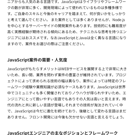
ニアからも人気のある言語です。JavaScriptはライブラリやフレームワー
クの数が非常に多く、開発現場によって使われているものは多種多様で
す。ご自身のスキルと今後のキャリアを踏まえて、何が良いかをしっかり
と考えて選んでください。 また案件としては多くありませんが、Node.js
を中心とするサーバーサイドの開発案件もあります。技術的にも難易度が
高く実務経験が期待される傾向にあるため、テクニカルな思考を持つエン
ジニアにはおススメです。なおJavaScriptとJavaは全く異なる言語になり
ますので、案件をお選びの際はご注意ください。
JavaScript案件の需要・人気度
JavaScriptがもたらすメリットはWEBサービスを展開する上で非常に大き
いため、長い間、業界を問わず案件の豊富さが維持されています。プロジ
ェクトによって求められる技術の幅は異なり、案件によっては特定のフレ
ームワーク経験や業務知識が必須なケースもあります。JavaScriptは世界
中でコミュニティも多く開催されておりノウハウが得られやすいため、エ
ンジニアにとって扱いやすい言語でもありその人気は高いと言えます。時
代の流れと共に新しい言語が登場しそれまでの技術が淘汰されていく中
で、JavaScriptは今だに進化を続けており、後継として変わる言語はまだ
ありません。フロント開発には今後も欠かせない言語と言えるでしょう。
JavaScriptエンジニアの主なポジションとフレームワーク