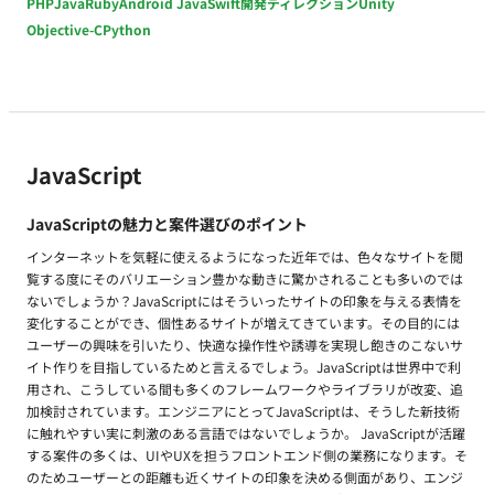
PHP
Java
Ruby
Android Java
Swift
開発ディレクション
Unity
Objective-C
Python
JavaScript
JavaScriptの魅力と案件選びのポイント
インターネットを気軽に使えるようになった近年では、色々なサイトを閲
覧する度にそのバリエーション豊かな動きに驚かされることも多いのでは
ないでしょうか？JavaScriptにはそういったサイトの印象を与える表情を
変化することができ、個性あるサイトが増えてきています。その目的には
ユーザーの興味を引いたり、快適な操作性や誘導を実現し飽きのこないサ
イト作りを目指しているためと言えるでしょう。JavaScriptは世界中で利
用され、こうしている間も多くのフレームワークやライブラリが改変、追
加検討されています。エンジニアにとってJavaScriptは、そうした新技術
に触れやすい実に刺激のある言語ではないでしょうか。 JavaScriptが活躍
する案件の多くは、UIやUXを担うフロントエンド側の業務になります。そ
のためユーザーとの距離も近くサイトの印象を決める側面があり、エンジ