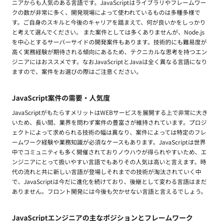
ニアからも人気のある言語です。JavaScriptはライブラリやフレームワー
クの数が非常に多く、開発現場によって使われているものは多種多様で
す。ご自身のスキルと今後のキャリアを踏まえて、何が良いかをしっかり
と考えて選んでください。 また案件としては多くありませんが、Node.js
を中心とするサーバーサイドの開発案件もあります。技術的にも難易度が
高く実務経験が期待される傾向にあるため、テクニカルな思考を持つエン
ジニアにはおススメです。なおJavaScriptとJavaは全く異なる言語になり
ますので、案件をお選びの際はご注意ください。
JavaScript案件の需要・人気度
JavaScriptがもたらすメリットはWEBサービスを展開する上で非常に大き
いため、長い間、業界を問わず案件の豊富さが維持されています。プロジ
ェクトによって求められる技術の幅は異なり、案件によっては特定のフレ
ームワーク経験や業務知識が必須なケースもあります。JavaScriptは世界
中でコミュニティも多く開催されておりノウハウが得られやすいため、エ
ンジニアにとって扱いやすい言語でもありその人気は高いと言えます。時
代の流れと共に新しい言語が登場しそれまでの技術が淘汰されていく中
で、JavaScriptは今だに進化を続けており、後継として変わる言語はまだ
ありません。フロント開発には今後も欠かせない言語と言えるでしょう。
JavaScriptエンジニアの主なポジションとフレームワーク