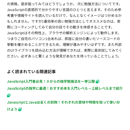
の資格、是非狙ってみてはどうでしょうか。 次に勉強方法についてです。
JavaScriptの直感的で分かりやすい言語のひとつと言えます。そのため参
考書や情報サイトを読んでいるだけで、なんとなくイメージはつかめるか
もしれません。ですが1番効率の良い勉強方法としてオススメなのは、実
際にコーティングしてみて自分の目でその動きを体感することです。
JavaScriptはその特性上、ブラウザの解析エンジンによって動作します。
つまりご自宅のパソコン1台あれば、即座に自分の書いたソースコードの
挙動を確かめることができるため、理解が進みやすいはずです。また外部
のUIライブラリを読み込む方法が理解できれば、実際に是非試してみてく
ださい。必ずあっと驚くような発見があなたを待っていることでしょう。
よく読まれている関連記事
JavaScript入門者必見！０からの独学勉強法を一挙公開
JavaScriptの独学に最適！おすすめ本を入門レベル～上級レベルまで紹介
JavascriptとJavaは全くの別物！それぞれの意味や特徴を知って使い分
けよう