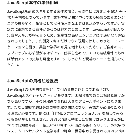
JavaScript案件の単価相場
JavaScriptを必須スキルとする案件の場合、その単価はおおよそ 50万円〜
70万円前後となっています。業務内容が開発中心であり経験のあるエンジ
ニアの数も多く、相場としては今後大きな上昇は見込みずらいですが、安
定的に継続できる案件があるのは魅力的と言えます。Javascriptは個人の
知識やスキルが物を言うため、生産性の高いエンジニアは間違いなく評価
されるでしょう。また開発スキルだけでなく現場ではしっかりとコミュニ
ケーションを図り、業務や業界の知見を増やしてください。ご自身のステ
ップアップに必ず繋がるはずです。仕事を進めていく中で継続案件であれ
ば単価アップの交渉も可能ですので、しっかりと現場のハートを掴んでく
ださい。
JavaScriptの資格と勉強法
JavaScriptの代表的な資格としてCIW資格のひとつである「CIW
JavaScript スペシャリスト」があります。国際資格であり合格難易度はか
なり高いですが、その分取得できれば大きなアピールポイントになりま
す。ただし試験問題は英語の書き取り問題になり、英語力が必須のため十
分注意が必要です。他には「HTML５プロフェッショナル」を狙ってみる
のも良いかもしれません。JavaScriptに特化した資格ではありませんが日
本では認知度も高く、幅広いWEB制作の知識が必要になります。外資系の
システムコンサルタント企業も多い昨今、世界中から愛されるJavaScript