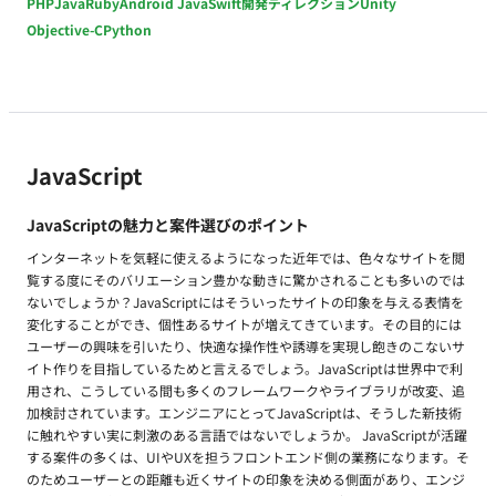
PHP
Java
Ruby
Android Java
Swift
開発ディレクション
Unity
Objective-C
Python
JavaScript
JavaScriptの魅力と案件選びのポイント
インターネットを気軽に使えるようになった近年では、色々なサイトを閲
覧する度にそのバリエーション豊かな動きに驚かされることも多いのでは
ないでしょうか？JavaScriptにはそういったサイトの印象を与える表情を
変化することができ、個性あるサイトが増えてきています。その目的には
ユーザーの興味を引いたり、快適な操作性や誘導を実現し飽きのこないサ
イト作りを目指しているためと言えるでしょう。JavaScriptは世界中で利
用され、こうしている間も多くのフレームワークやライブラリが改変、追
加検討されています。エンジニアにとってJavaScriptは、そうした新技術
に触れやすい実に刺激のある言語ではないでしょうか。 JavaScriptが活躍
する案件の多くは、UIやUXを担うフロントエンド側の業務になります。そ
のためユーザーとの距離も近くサイトの印象を決める側面があり、エンジ