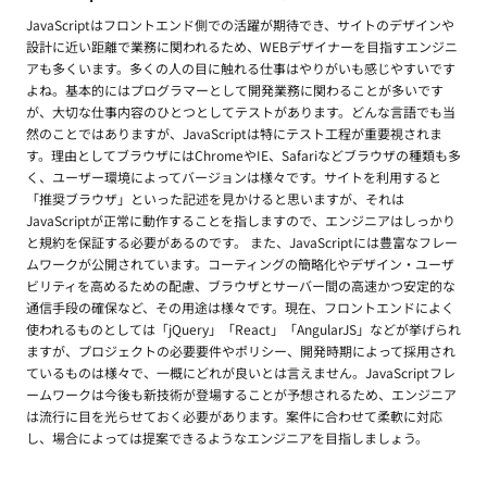
JavaScriptはフロントエンド側での活躍が期待でき、サイトのデザインや
設計に近い距離で業務に関われるため、WEBデザイナーを目指すエンジニ
アも多くいます。多くの人の目に触れる仕事はやりがいも感じやすいです
よね。基本的にはプログラマーとして開発業務に関わることが多いです
が、大切な仕事内容のひとつとしてテストがあります。どんな言語でも当
然のことではありますが、JavaScriptは特にテスト工程が重要視されま
す。理由としてブラウザにはChromeやIE、Safariなどブラウザの種類も多
く、ユーザー環境によってバージョンは様々です。サイトを利用すると
「推奨ブラウザ」といった記述を見かけると思いますが、それは
JavaScriptが正常に動作することを指しますので、エンジニアはしっかり
と規約を保証する必要があるのです。 また、JavaScriptには豊富なフレー
ムワークが公開されています。コーティングの簡略化やデザイン・ユーザ
ビリティを高めるための配慮、ブラウザとサーバー間の高速かつ安定的な
通信手段の確保など、その用途は様々です。現在、フロントエンドによく
使われるものとしては「jQuery」「React」「AngularJS」などが挙げられ
ますが、プロジェクトの必要要件やポリシー、開発時期によって採用され
ているものは様々で、一概にどれが良いとは言えません。JavaScriptフレ
ームワークは今後も新技術が登場することが予想されるため、エンジニア
は流行に目を光らせておく必要があります。案件に合わせて柔軟に対応
し、場合によっては提案できるようなエンジニアを目指しましょう。