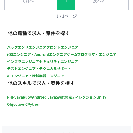
前へ
1
次へ
を管理する機能の開発 【要件整理・開発推進】 ・週次の関係者
定例への参加 ・バックログ上のガントチャートを用いた開発進
捗の説明 ・機能要件のヒアリング、整理・取りまとめ ・毎週金
1
/
1
ページ
曜のご出席、各回1時間程度 ・定例時の バックログ上のガント
チャートを用いた開発進捗のご説明／機能要件の吸い上げ・お
他の職種で求人・案件を探す
まとめ ・新規開発 ∟「グッズやデジタルコンテンツとのポイン
ト交換機能」の開発 ∟商品・在庫管理機能（管理画面）の開発
バックエンドエンジニア
フロントエンジニア
・上記に伴うCD（継続的デリバリー／デプロイ等）の運用方針
iOSエンジニア・Androidエンジニア
ゲームプログラマ・エンジニア
の検討・対応 ・運用保守 ＊24/365のサーバー運用保守は別業
インフラエンジニア
セキュリティエンジニア
者が担当 ∟お問い合わせ対応（コレクションバッジ/ポイントの
テストエンジニア・テクニカルサポート
臨時付与、既存ロジックの新規バッジ追加） ∟システムエラー
AIエンジニア・機械学習エンジニア
の調査や修正（バッジ/ポイント付与エラー、X APIエラーな
他のスキルで求人・案件を探す
ど） 【DB】 ・Amazon Aurora 【インフラ】 ・AWS ・Amazon
ECS ・AWS Fargate ・Amazon S3 ・Amazon SES ・Amazon
PHP
Java
Ruby
Android Java
Swift
開発ディレクション
Unity
CloudWatch ・Amazon Route 53 ・Application Load
Balancer ・AWS Certificate Manager ・AWS Secrets Manager
Objective-C
Python
・NAT Gateway ・Bastion ■働き方 ・稼働量：週5日尚可 ・リ
モート稼働：可能