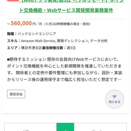
ト交換機能・Webサービス開発開発業務案件
560,000
〜
円／月
（※月160時間稼働の場合・税別）
職種：
バックエンドエンジニア
スキル：
Amazon Web Service, 開発ディレクション, データ分析
エリア：
横浜市港北区
最低稼働日数：
週3日
■期待するミッション 既存の会員向けWebサービスにおいて、
ポイント交換機能を中心とした新規開発を推進していただきま
す。 関係者との定例や要件整理にも参加しながら、設計・実装
からリリース後の運用保守まで幅広く担当いただく想定です。
■業務内容・担当工程 【ポイント交換機能の開発】 ・キャラク
ター等のカテゴリ別商品一覧・フィルタリング機能の開発 ・商
服装自由
品詳細画面の開発 ・保有ポイントの表示、ポイント交換処理の
開発 ・ポイント交換時のトランザクション処理 ・配送先情報の
入力・確認フォームの開発 ・ポイント交換完了までの一連の機
能開発 【商品・在庫管理機能】 ・管理者向けの商品登録機能の
開発 ・商品在庫管理機能の開発 ・ユーザーのポイント交換履歴