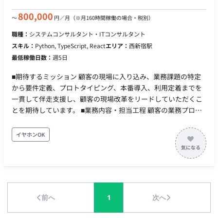
ラ・開発基盤構築】 ・Dockerを活用した開発環境整備 ・
Kubernetesを利用した環境構築・運用 ・Terraformを用いた
800,000
〜
円／月
（※月160時間稼働の場合・税別）
IaCの整備 ・CI/CD環境の改善 【品質向上・運用改善】 ・シス
職種：
システムコンサルタント・ITコンサルタント
テム監視環境の整備 ・ログ分析および障害対応 ・品質改善施策
スキル：
Python, TypeScript, React
エリア：
西新宿駅
の立案・実行 ・開発フローの改善提案 【技術選定・プロダクト
最低稼働日数：
週5日
改善】 ・新技術の調査・検証 ・機能要件に応じた技術選定 ・
開発メンバーとの設計レビュー ・プロダクト改善提案 ■チーム
■期待するミッション 顧客の現場に入り込み、業務課題の特定
体制 ・開発組織：約10名規模 ・代表、開発責任者と近い距離で
から要件定義、プロトタイピング、本番導入、利用定着までを
開発を推進 ・少数精鋭のため、職種の垣根を超えて連携する環
一貫して伴走支援し、顧客の現場改革をリードしていただくこ
境 ・事業サイドとのコミュニケーション機会が多く、顧客の声
とを期待しています。 ■業務内容・担当工程 顧客の業務プロセ
を直接プロダクトへ反映可能 ■開発環境 言語：Python、Go、C
スや既存SaaS群を理解し、AIで解決すべき課題を特定・要件定
／C++、TypeScript フレームワーク：FastAPI、Flask、Gin、
義を行います。自社プロダクトやLLM/AIエージェントを活用し
イヤホンOK
gRPC、Next.js、Electron データベース：PostgreSQL、
たPoCの高速実装、既存SaaSとのAPI連携・データ統合および
MySQL、SQLite、Redis インフラ／クラウド：Terraform、
フルスタック開発を担当します。また、本番導入における技術
Kubernetes、GCP／AWS／Azure コンテナ・仮想化：
支援、運用設計、セキュリティ対応、定着支援やプロダクトチ
Docker、Docker Compose CI／CD：GitHub Actions 監視・エ
ームへのフィードバックを行っていただきます。 担当工程：
ラー監視：Prometheus、Sentry、Cloud Monitoring、Cloud
【要件定義・設計・実装・テスト・保守運用】 ■チーム体制 ・
Logging、Azure Monitor、Azure Log Analytics ソースコード
前へ
1
次へ
エンジニア：7名（今後30名規模へ拡大予定） ■開発環境 ・プ
管理：GitHub プロジェクト管理：GitHub、Notion、Google
ログラミング：Python, TypeScript ・FW：React, Next.js, NX,
Workspace 情報共有ツール：GitHub、Notion、Slack、Miro、