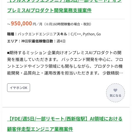
プレミスAIプロダクト開発業務支援案件
950,000
〜
円／月
（※月160時間稼働の場合・税別）
職種：
バックエンドエンジニア
スキル：
C/C++, Python, Go
エリア：
神田駅
最低稼働日数：
週4日
■期待するミッション 企業向けオンプレミスAIプロダクトの開
発を推進していただきます。 バックエンド開発を中心に、フロ
ントエンドやインフラ領域にも関与しながら、プロダクトの機
能開発・品質向上・運用改善を担当いただきます。 少数精鋭の
開発組織のため、単なる実装だけでなく、要件整理や技術選定
など上流工程にも携わり、事業成長を支える中核エンジニアと
イヤホンOK
してご活躍いただくことを期待しています。 ■業務内容・担当
工程 【AIプロダクトのバックエンド開発】 ・Pythonを用いた
API開発 ・バックエンドアーキテクチャの設計・実装 ・データ
処理基盤の開発 ・パフォーマンス改善およびチューニング 【フ
【FDE/週5日/一部リモート/西新宿駅】AI領域における
ルスタック開発】 ・Next.jsを用いたフロントエンド開発 ・バ
ックエンドとの連携実装 ・UI/UX改善に伴う機能追加 【インフ
顧客伴走型エンジニア業務案件