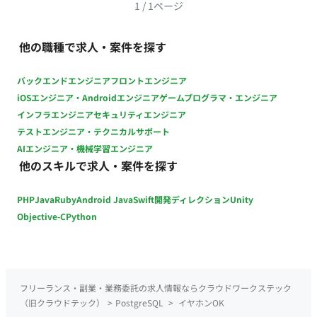
LangChain, LangGraph ・DB：BigQuery, PostgreSQL ・イン
1
/
1
ページ
Google Workspace 生成AIツール：ChatGPT／Codex、Claude
フラ：GCP, Docker ■働き方 ・稼働量：週5日 ・リモート稼働：
／Claude Code、Gemini、Cursor、Notion AI、Figma AI、
一部リモート（週3日出社／西新宿 ※キャッチアップのため最
Miro AI ■働き方 ・稼働量：週5日 ・リモート稼働：一部リモー
他の職種で求人・案件を探す
初の1ヶ月間は全日出社） ・フレックス稼働：不可
ト/神田駅（出社頻度が多い方を優先致します。） （オフィス：
東京都千代田区神田鍛冶町３丁目３−１ 神田ノースフロントビ
バックエンドエンジニア
フロントエンジニア
ル） ・フレックス稼働：コアタイムフレックス ・長期参画歓迎
iOSエンジニア・Androidエンジニア
ゲームプログラマ・エンジニア
・少数精鋭チームのため、裁量を持って開発に携われる環境
インフラエンジニア
セキュリティエンジニア
テストエンジニア・テクニカルサポート
AIエンジニア・機械学習エンジニア
他のスキルで求人・案件を探す
PHP
Java
Ruby
Android Java
Swift
開発ディレクション
Unity
Objective-C
Python
フリーランス・副業・業務委託の求人情報ならクラウドワークステック
（旧クラウドテック）
>
PostgreSQL
>
イヤホンOK