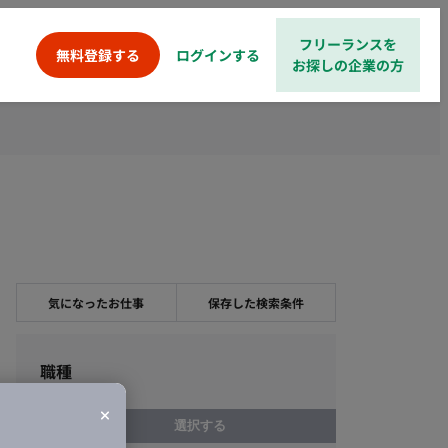
フリーランスを
ログインする
無料登録する
お探しの企業の方
気になったお仕事
保存した検索条件
職種
選択する