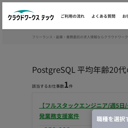
ご利用の流れ
よくある質問
お
フリーランス・副業・業務委託の求人情報ならクラウドワーク
PostgreSQL 平均年
1
該当するお仕事数
件
【フルスタックエンジニア/週5日
発業務支援案件
職種を選択