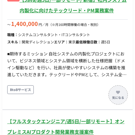
内製化に向けたテックリード・PM業務案件
1,400,000
〜
円／月
（※月160時間稼働の場合・税別）
職種：
システムコンサルタント・ITコンサルタント
スキル：
開発ディレクション
エリア：
東京
最低稼働日数：
週5日
■期待するミッション 自社システムの内製化プロジェクトにお
いて、ビジネス領域とシステム領域を横断した仕様把握（ドメ
イン駆動など）を行い、社員が使いやすいシステムの構築を推
進していただきます。テックリードやPMとして、システム全体
の最適化を意識した設計を行うとともに、開発組織の底上げや
全社最適なプロダクト作りにおいて、チームをゴールへ導く旗
BtoBサービス
振り役となっていただくことを期待しています。 ■業務内容・
担当工程 【社内システムの内製化および組織作り】 ・自社社員
が利用するシステムの要件定義、および仕様把握（ドメイン駆
動など） ・システム全体の最適化、型の安全性を意識したアー
【フルスタックエンジニア/週5日/一部リモート】オン
キテクチャ設計 ・開発フェーズに応じた実装業務、およびテス
ト業務のリード ・エンジニアリング領域の組織作り、チームビ
プレミスAIプロダクト開発業務支援案件