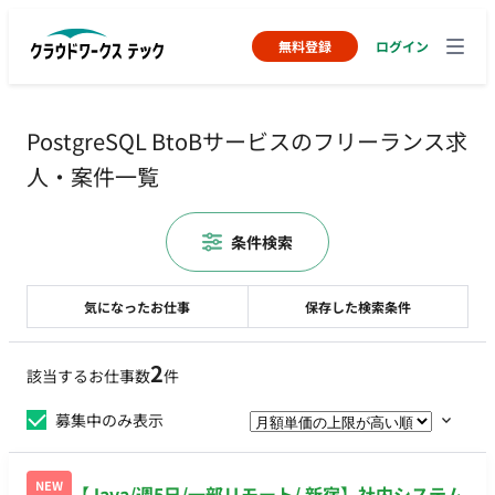
無料登録
ログイン
PostgreSQL BtoBサービスのフリーランス求
人・案件一覧
条件検索
気になったお仕事
保存した検索条件
2
該当するお仕事数
件
募集中のみ表示
NEW
【Java/週5日/一部リモート/ 新宿】社内システム