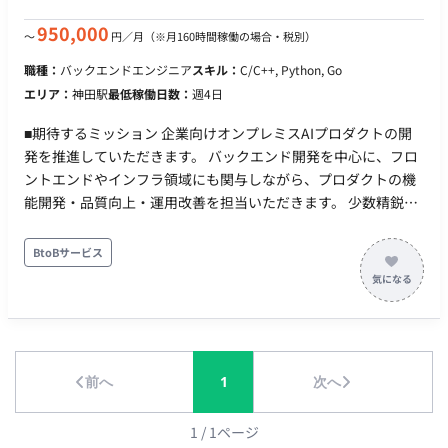
ルディングへの参画 担当工程：【要件定義・設計・実装・テス
ト】 ■開発環境 プログラミング言語 ・Java ・C# ・C言語 ■働き
950,000
〜
円／月
（※月160時間稼働の場合・税別）
方 週4~5日 リモート稼働：可（必要に応じて週2日程度出社）
職種：
バックエンドエンジニア
スキル：
C/C++, Python, Go
フレックス稼働：可
エリア：
神田駅
最低稼働日数：
週4日
■期待するミッション 企業向けオンプレミスAIプロダクトの開
発を推進していただきます。 バックエンド開発を中心に、フロ
ントエンドやインフラ領域にも関与しながら、プロダクトの機
能開発・品質向上・運用改善を担当いただきます。 少数精鋭の
開発組織のため、単なる実装だけでなく、要件整理や技術選定
など上流工程にも携わり、事業成長を支える中核エンジニアと
BtoBサービス
してご活躍いただくことを期待しています。 ■業務内容・担当
工程 【AIプロダクトのバックエンド開発】 ・Pythonを用いた
API開発 ・バックエンドアーキテクチャの設計・実装 ・データ
処理基盤の開発 ・パフォーマンス改善およびチューニング 【フ
ルスタック開発】 ・Next.jsを用いたフロントエンド開発 ・バ
前へ
1
次へ
ックエンドとの連携実装 ・UI/UX改善に伴う機能追加 【インフ
ラ・開発基盤構築】 ・Dockerを活用した開発環境整備 ・
Kubernetesを利用した環境構築・運用 ・Terraformを用いた
1
/
1
ページ