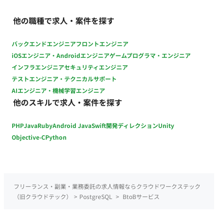
IaCの整備 ・CI/CD環境の改善 【品質向上・運用改善】 ・シス
テム監視環境の整備 ・ログ分析および障害対応 ・品質改善施策
他の職種で求人・案件を探す
の立案・実行 ・開発フローの改善提案 【技術選定・プロダクト
改善】 ・新技術の調査・検証 ・機能要件に応じた技術選定 ・
バックエンドエンジニア
フロントエンジニア
開発メンバーとの設計レビュー ・プロダクト改善提案 ■チーム
iOSエンジニア・Androidエンジニア
ゲームプログラマ・エンジニア
体制 ・開発組織：約10名規模 ・代表、開発責任者と近い距離で
インフラエンジニア
セキュリティエンジニア
開発を推進 ・少数精鋭のため、職種の垣根を超えて連携する環
テストエンジニア・テクニカルサポート
境 ・事業サイドとのコミュニケーション機会が多く、顧客の声
AIエンジニア・機械学習エンジニア
を直接プロダクトへ反映可能 ■開発環境 言語：Python、Go、C
他のスキルで求人・案件を探す
／C++、TypeScript フレームワーク：FastAPI、Flask、Gin、
gRPC、Next.js、Electron データベース：PostgreSQL、
PHP
Java
Ruby
Android Java
Swift
開発ディレクション
Unity
MySQL、SQLite、Redis インフラ／クラウド：Terraform、
Kubernetes、GCP／AWS／Azure コンテナ・仮想化：
Objective-C
Python
Docker、Docker Compose CI／CD：GitHub Actions 監視・エ
ラー監視：Prometheus、Sentry、Cloud Monitoring、Cloud
Logging、Azure Monitor、Azure Log Analytics ソースコード
管理：GitHub プロジェクト管理：GitHub、Notion、Google
フリーランス・副業・業務委託の求人情報ならクラウドワークステック
Workspace 情報共有ツール：GitHub、Notion、Slack、Miro、
（旧クラウドテック）
>
PostgreSQL
>
BtoBサービス
Google Workspace 生成AIツール：ChatGPT／Codex、Claude
／Claude Code、Gemini、Cursor、Notion AI、Figma AI、