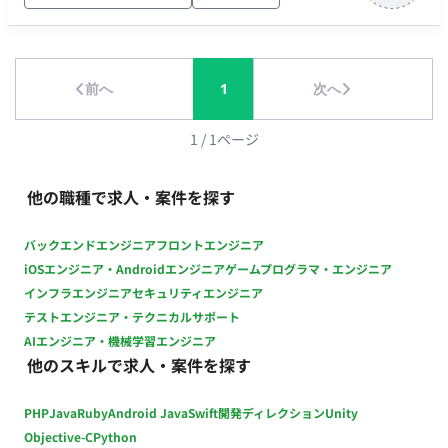
ラ・開発基盤構築】 ・Dockerを活用した開発環境整備 ・
Kubernetesを利用した環境構築・運用 ・Terraformを用いた
IaCの整備 ・CI/CD環境の改善 【品質向上・運用改善】 ・シス
テム監視環境の整備 ・ログ分析および障害対応 ・品質改善施策
前へ
1
次へ
の立案・実行 ・開発フローの改善提案 【技術選定・プロダクト
改善】 ・新技術の調査・検証 ・機能要件に応じた技術選定 ・
1
/
1
ページ
開発メンバーとの設計レビュー ・プロダクト改善提案 ■チーム
体制 ・開発組織：約10名規模 ・代表、開発責任者と近い距離で
開発を推進 ・少数精鋭のため、職種の垣根を超えて連携する環
他の職種で求人・案件を探す
境 ・事業サイドとのコミュニケーション機会が多く、顧客の声
を直接プロダクトへ反映可能 ■開発環境 言語：Python、Go、C
バックエンドエンジニア
フロントエンジニア
／C++、TypeScript フレームワーク：FastAPI、Flask、Gin、
iOSエンジニア・Androidエンジニア
ゲームプログラマ・エンジニア
gRPC、Next.js、Electron データベース：PostgreSQL、
インフラエンジニア
セキュリティエンジニア
MySQL、SQLite、Redis インフラ／クラウド：Terraform、
テストエンジニア・テクニカルサポート
Kubernetes、GCP／AWS／Azure コンテナ・仮想化：
AIエンジニア・機械学習エンジニア
Docker、Docker Compose CI／CD：GitHub Actions 監視・エ
他のスキルで求人・案件を探す
ラー監視：Prometheus、Sentry、Cloud Monitoring、Cloud
Logging、Azure Monitor、Azure Log Analytics ソースコード
PHP
Java
Ruby
Android Java
Swift
開発ディレクション
Unity
管理：GitHub プロジェクト管理：GitHub、Notion、Google
Objective-C
Python
Workspace 情報共有ツール：GitHub、Notion、Slack、Miro、