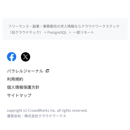
Google Workspace 生成AIツール：ChatGPT／Codex、Claude
／Claude Code、Gemini、Cursor、Notion AI、Figma AI、
Miro AI ■働き方 ・稼働量：週5日 ・リモート稼働：一部リモー
ト/神田駅（出社頻度が多い方を優先致します。） （オフィス：
フリーランス・副業・業務委託の求人情報ならクラウドワークステック
東京都千代田区神田鍛冶町３丁目３−１ 神田ノースフロントビ
（旧クラウドテック）
>
PostgreSQL
>
一部リモート
ル） ・フレックス稼働：コアタイムフレックス ・長期参画歓迎
・少数精鋭チームのため、裁量を持って開発に携われる環境
パラレルジャーナル
利用規約
個人情報保護方針
サイトマップ
copyright (c) CrowdWorks Inc. all rights reserved.
運営会社：
株式会社クラウドワークス