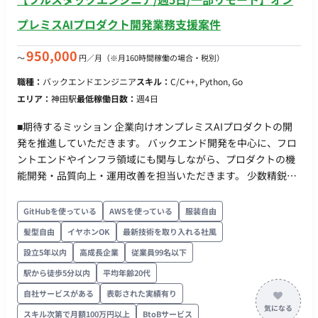
プレミスAIプロダクト開発業務支援案件
950,000
〜
円／月
（※月160時間稼働の場合・税別）
職種：
バックエンドエンジニア
スキル：
C/C++, Python, Go
エリア：
神田駅
最低稼働日数：
週4日
■期待するミッション 企業向けオンプレミスAIプロダクトの開
発を推進していただきます。 バックエンド開発を中心に、フロ
ントエンドやインフラ領域にも関与しながら、プロダクトの機
能開発・品質向上・運用改善を担当いただきます。 少数精鋭の
開発組織のため、単なる実装だけでなく、要件整理や技術選定
など上流工程にも携わり、事業成長を支える中核エンジニアと
GitHubを使っている
AWSを使っている
服装自由
してご活躍いただくことを期待しています。 ■業務内容・担当
髪型自由
イヤホンOK
最新技術を取り入れる社風
工程 【AIプロダクトのバックエンド開発】 ・Pythonを用いた
設立5年以内
高成長企業
従業員99名以下
API開発 ・バックエンドアーキテクチャの設計・実装 ・データ
処理基盤の開発 ・パフォーマンス改善およびチューニング 【フ
駅から徒歩5分以内
平均年齢20代
ルスタック開発】 ・Next.jsを用いたフロントエンド開発 ・バ
自社サービスがある
表彰された実績有り
ックエンドとの連携実装 ・UI/UX改善に伴う機能追加 【インフ
スキル次第で月額100万円以上
BtoBサービス