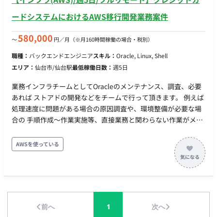
ードシステムにおけるAWS移行開発業務案件
580,000
〜
円／月
（※月160時間稼働の場合・税別）
職種：
バックエンドエンジニア
スキル：
Oracle, Linux, Shell
エリア：
仙台市/仙台駅
最低稼働日数：
週5日
業務インフラチームとしてOracleのメンテナンス、調査、必要
あれば ストアドの開発などをチームで行って頂きます。 例えば
処理速度に問題がある場合の原因調査や、環境整備が必要な場
合の 手順作成〜作業実施等、直接業務と関わらない作業がメイ
ンです。 他チーム（開発、保守メンバー）と組んでの作業とな
ります ▼開発環境 Windows（クライアント、サーバとも）
AWSを使っている
Linux ▼担当工程 ・要件定義 ・基本設計 ・詳細設計 ・開発 ・
結合T ・保守改修 ▼働き方 ・開始日：2025年1月(12月中の参画
も相談可) ・出社先：品川
前へ
1
次へ