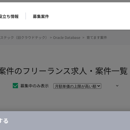
役立ち情報
募集案件
ステック（旧クラウドテック）
>
Oracle Database
>
育てます案件
 育てます案件のフリーランス求人・案件一覧
募集中のみ表示
仕事は見つかりませんでした。
する