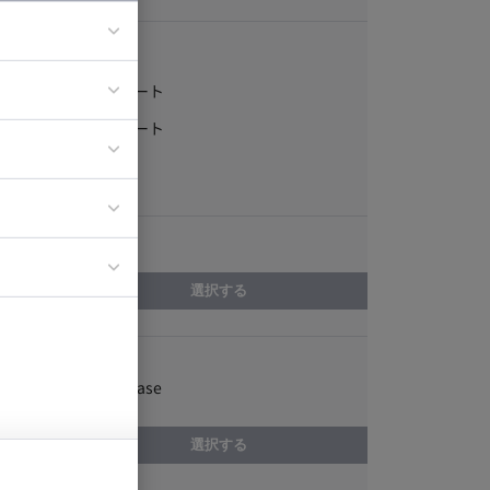
稼働形態
フルリモート
ア
一部リモート
ティブディレク
常駐
ジニア
エリア
イエンティスト
選択する
スキル
Oracle Database
選択する