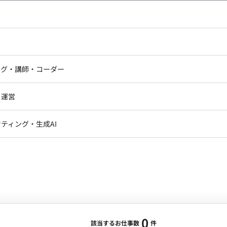
し広い条件設定で検索してみてください。
ドエンジニア
フロントエンジニア
ニア・Androidエンジニア
ゲームプログラマ・エンジニ
アートディレクター・クリエイ
ナー・UI/UXデザイナー
ンジニア
セキュリティエンジニア
ング・講師・コーダー
ター
ジニア・テクニカルサポート
AIエンジニア・機械学習エン
ー
Webライター
クデザイナー・CGデザイナー・イ
ジニア・Androidエンジニア
ゲームプログラマ・エンジニア
・運営
ター
ンジニア・テクニカルサポート
AIエンジニア・機械学習エンジニア
訳・その他ライター
レクター・プロデューサー・プロジェ
データアナリスト・データサ
ティング・生成AI
ジャー
・メディア運用
DX推進
ン
Unity
Objective-C
Python
ンサルタント・ITコンサルタント
ント・企画・セールス
採用・組織開発・制度設計
エンジニアリング
0
該当するお仕事数
件