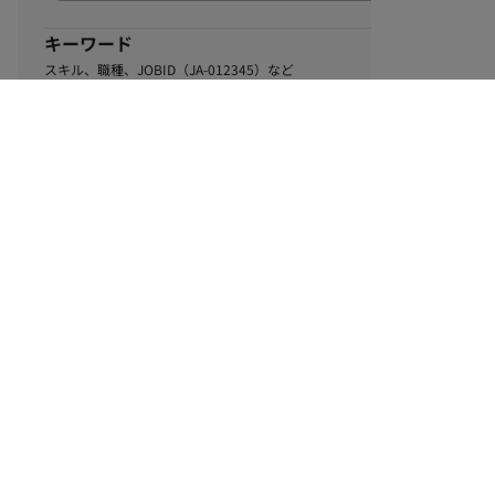
キーワード
スキル、職種、JOBID（JA-012345）など
0
該当するお仕事数
件
この条件で絞り込む
ル
利用規約
個人情報保護方針
サイトマップ