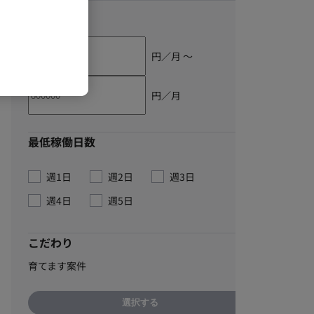
単価
円／月 〜
円／月
最低稼働日数
週1日
週2日
週3日
週4日
週5日
こだわり
育てます案件
選択する