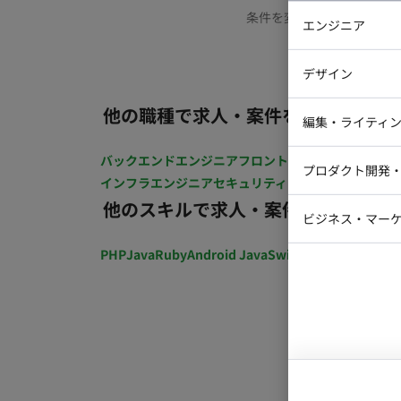
条件を変更するか、もう少
エンジニア
バックエン
デザイン
iOSエンジ
他の職種で求人・案件を探す
Webデザイ
インフラエ
編集・ライティ
テストエン
Webコーダ
グラフィッ
バックエンドエンジニア
フロントエンジニア
iOSエン
プロダクト開発
ラストレー
インフラエンジニア
セキュリティエンジニア
テストエ
編集者・翻
他のスキルで求人・案件を探す
Webディ
ビジネス・マーケ
クトマネー
マーケター
PHP
Java
Ruby
Android Java
Swift
開発ディレクショ
システムコ
コンサルタ
プロンプト