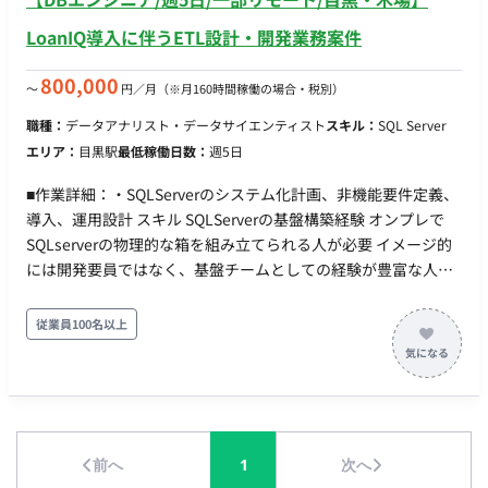
LoanIQ導入に伴うETL設計・開発業務案件
800,000
〜
円／月
（※月160時間稼働の場合・税別）
職種：
データアナリスト・データサイエンティスト
スキル：
SQL Server
エリア：
目黒駅
最低稼働日数：
週5日
■作業詳細：・SQLServerのシステム化計画、非機能要件定義、
導入、運用設計 スキル SQLServerの基盤構築経験 オンプレで
SQLserverの物理的な箱を組み立てられる人が必要 イメージ的
には開発要員ではなく、基盤チームとしての経験が豊富な人を
募集しております。 ■期間：2025年1月～ ■勤務地：テレワーク
併用（出社対応可能な方)、目黒もしくは木場 ■面談回数：1回
従業員100名以上
前へ
1
次へ