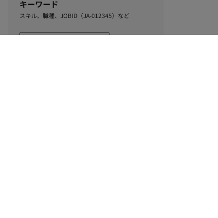
キーワード
スキル、職種、JOBID（JA-012345）など
0
該当するお仕事数
件
この条件で絞り込む
ル
利用規約
個人情報保護方針
サイトマップ