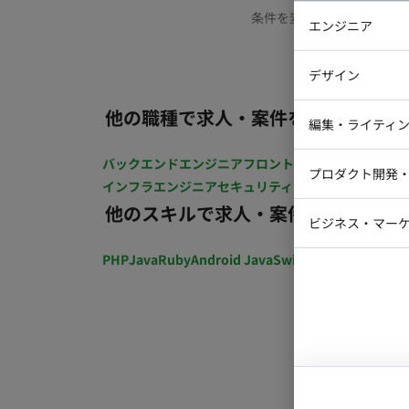
条件を変更するか、もう少
エンジニア
バックエン
デザイン
iOSエンジ
他の職種で求人・案件を探す
Webデザイ
インフラエ
編集・ライティ
テストエン
Webコーダ
グラフィッ
バックエンドエンジニア
フロントエンジニア
iOSエン
プロダクト開発
ラストレー
インフラエンジニア
セキュリティエンジニア
テストエ
編集者・翻
他のスキルで求人・案件を探す
Webディ
ビジネス・マーケ
クトマネー
マーケター
PHP
Java
Ruby
Android Java
Swift
開発ディレクショ
システムコ
コンサルタ
プロンプト