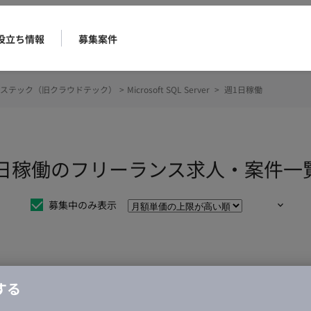
役立ち情報
募集案件
ステック（旧クラウドテック）
>
Microsoft SQL Server
>
週1日稼働
rver 週1日稼働のフリーランス求人・案件一
募集中のみ表示
仕事は見つかりませんでした。
する