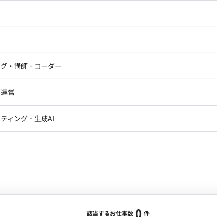
し広い条件設定で検索してみてください。
ドエンジニア
フロントエンジニア
ニア・Androidエンジニア
ゲームプログラマ・エンジニ
アートディレクター・クリエイ
ナー・UI/UXデザイナー
ンジニア
セキュリティエンジニア
ング・講師・コーダー
ター
ジニア・テクニカルサポート
AIエンジニア・機械学習エン
ー
Webライター
クデザイナー・CGデザイナー・イ
ジニア・Androidエンジニア
ゲームプログラマ・エンジニア
・運営
ター
ンジニア・テクニカルサポート
AIエンジニア・機械学習エンジニア
訳・その他ライター
レクター・プロデューサー・プロジェ
データアナリスト・データサ
ティング・生成AI
ジャー
・メディア運用
DX推進
ン
Unity
Objective-C
Python
ンサルタント・ITコンサルタント
ント・企画・セールス
採用・組織開発・制度設計
エンジニアリング
0
該当するお仕事数
件