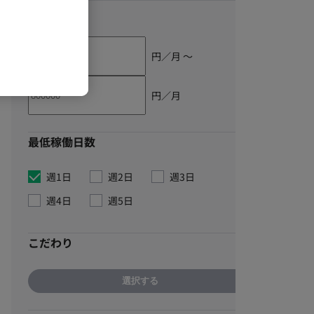
単価
円／月 〜
円／月
最低稼働日数
週1日
週2日
週3日
週4日
週5日
こだわり
選択する