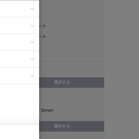
稼働形態
フルリモート
ア
一部リモート
ティブディレク
常駐
ジニア
エリア
イエンティスト
選択する
スキル
Microsoft SQL Server
選択する