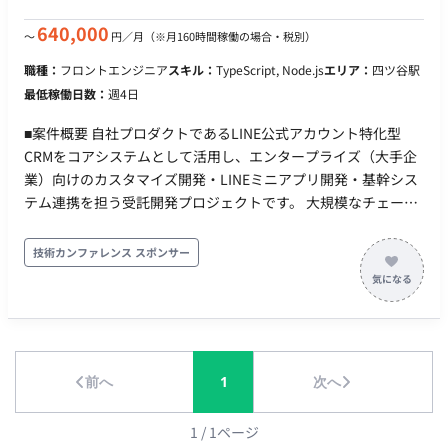
け、自動リマインドを送ることでキャンセルの低減を図りま
す。 セグメント配信・シナリオ配信: 顧客の属性（アンケート
640,000
〜
円／月
（※月160時間稼働の場合・税別）
結果や購買履歴など）に合わせた、パーソナライズされたメッ
職種：
フロントエンジニア
スキル：
TypeScript, Node.js
エリア：
四ツ谷駅
セージを送信できます。 3. 用途・導入メリット 商業施設・店
最低稼働日数：
週4日
舗: 複数店舗のデータを一元化し、各店舗に適したクーポン配信
などが可能です。 ユーザー体験（UX）の向上: アプリの追加イ
■案件概要 自社プロダクトであるLINE公式アカウント特化型
ンストールや面倒な会員 ■担当工程（業務範囲） 機能開発・運
CRMをコアシステムとして活用し、エンタープライズ（大手企
用・テスト ■開発環境 ・フロント：Vue.js 2.7.x / Nuxt.js /
業）向けのカスタマイズ開発・LINEミニアプリ開発・基幹シス
Vuetify / TypeScript ・バックエンド：Node.js 20.x / Express.js
テム連携を担う受託開発プロジェクトです。 大規模なチェーン
/ AWS Lambda / Serverless Framework / GraphQL（AWS
店や商業施設が抱える複雑なビジネス課題に対し、LINEをフロ
AppSync） ・インフラ：AWS（Lambda, API Gateway,
ントエンドとした高度なシステムインテグレーションを提供し
技術カンファレンス スポンサー
CloudFront, S3, SQS, Step Functions, Cognito, CloudWatch）
ます。 ■プロダクト概要 ・主な特徴とエンタープライズ連携要
/ AWS CDK v2 / Serverless Framework データベース：
件への対応 複数アカウントの統合とガバナンス対応 多数の
DynamoDB / Elasticsearch ・その他： テスト環境：dev /
ブランドや店舗が持つLINEアカウント群を統合管理。大手企業
test / prod の3環境構成 CI/CD：CircleCI（差分検知による自
に求められる複雑な権限管理や、各部門を横断したデータの一
動デプロイ、本番は承認制） ・エラー監視：Sentry コミュ
元化を実現します。 ・LINEミニアプリによる独自UI/UXの構築
ニケーションツール：Slack / JIRA / Confluence Git使用：有
前へ
1
次へ
標準のノーコード機能に加え、クライアントのブランド体験
り 利用可能なAIツール：Claude Code（AIエージェント組織
に合わせた独自のLINEミニアプリをスクラッチで開発・提供し
によるサポート体制あり） ■チーム体制 COMSBI SaaS事業室 全
ます。 ・既存システムとの高度なデータ連携（インテグレーシ
1
/
1
ページ
21名 ・経営層：1名 ・営業：5名 ・CS/サポート：5名 ・開発：