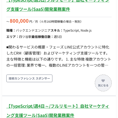
グ支援ツール(SaaS)開発業務案件
800,000
〜
円／月
（※月160時間稼働の場合・税別）
職種：
バックエンドエンジニア
スキル：
TypeScript, Node.js
エリア：
四ツ谷駅
最低稼働日数：
週5日
■関わるサービスの概要・フェーズ LINE公式アカウントに特化
したCRM（顧客管理）およびマーケティング支援ツールです。
主な特徴と機能は以下の通りです。 1. 主な特徴 複数アカウント
の一括管理: 業界で唯一、複数のLINEアカウントを一つの管理
画面でまとめて管理できる機能を持っています。 ノーコード導
入: プログラミングの知識がなくても、ポイントカードやクーポ
技術カンファレンス スポンサー
ン、セグメント配信などの機能を簡単に実装できます。 高度な
分析: LINE公式アカウント標準機能よりも詳細なユーザー行動
の分析や、来店・購買履歴に基づいたデータ可視化が可能で
す。 2. 主要な機能 デジタル会員証・ポイントカード: LINE上で
【TypeScript/週4日～/フルリモート】自社マーケティ
QRコードを読み取るだけで発行でき、実店舗でのリピート施策
に活用できます。 予約・リマインド管理: LINEで予約を受け付
ング支援ツール(SaaS)開発業務案件