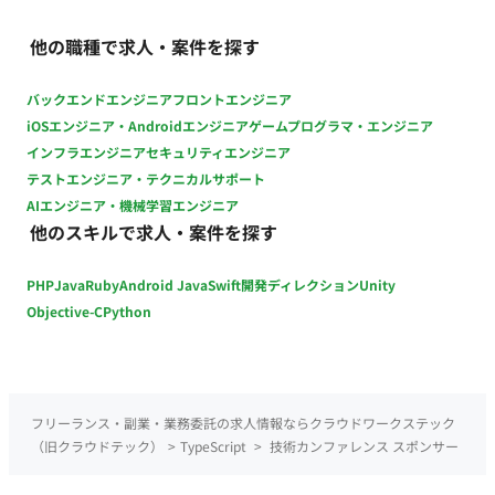
ョン） クライアントが既に導入している基幹システム
4名（エンジニア） ・マーケ/営業サポート/管理：1名 ・その
（CDP、CRM、POS、ECなど）のデータベースとAPI連携し、
他の職種で求人・案件を探す
他：5名 ■案件の魅力 ・AWSサーバーレスアーキテクチャ（25
LINE上の行動履歴と実店舗の購買履歴を統合したビッグデータ
マイクロサービス構成）による大規模SaaS開発経験が積める ・
分析基盤を構築します。 ■プロダクト詳細 【主要な機能・連携
LINE Messaging API / Stripe決済 / GraphQL（AppSync）等モ
バックエンドエンジニア
フロントエンジニア
開発のユースケース】 デジタル会員証（LINEミニアプリ開
ダンな技術スタックを使用 ・マルチテナント・マルチチャネル
iOSエンジニア・Androidエンジニア
ゲームプログラマ・エンジニア
発）: 既存の会員データベースとリアルタイム連携するデジタル
設計など高度な技術課題に取り組める ・少人数開発チームのた
インフラエンジニア
セキュリティエンジニア
会員証をLINEミニアプリとして開発。ネイティブアプリの追加
め裁量が大きく、フロントからインフラまで幅広い領域に関わ
テストエンジニア・テクニカルサポート
インストールや面倒な会員登録フローを排除し、シームレスな
れる ・AIエージェント組織による開発サポート体制あり ■働き
AIエンジニア・機械学習エンジニア
オムニチャネル体験を実現します。 既存システム連動型の予
方 ・受け入れ想定日：2026年8月 ・稼働時間帯：要相談。基本
他のスキルで求人・案件を探す
約・リマインド: クライアント独自の予約システムとLINE
10～19時 ・定例の会議体：朝DSと週一定例、スクラムイベン
Messaging APIを連携。LINE上でのスムーズな予約完結と自動
ト
PHP
Java
Ruby
Android Java
Swift
開発ディレクション
Unity
リマインドにより、利便性向上とキャンセル率の低減を図りま
す。 データドリブンなパーソナライズ配信: 外部システムから
Objective-C
Python
連携された詳細な顧客属性や購買履歴（セグメント）をトリガ
ーとし、複雑なシナリオに基づくOne to Oneメッセージングシ
ステムを構築します。 ■ 担当工程（業務範囲） エンタープライ
ズ向けカスタマイズ開発・外部システム連携・運用・テスト ク
フリーランス・副業・業務委託の求人情報ならクラウドワークステック
ライアント要件に基づくLINEミニアプリ（フロントエンド）の
（旧クラウドテック）
>
TypeScript
>
技術カンファレンス スポンサー
設計・機能開発 外部の基幹システム（POS, CRM等）と安全か
つ高速にデータ同期を行う連携APIの開発 トラフィック急増に