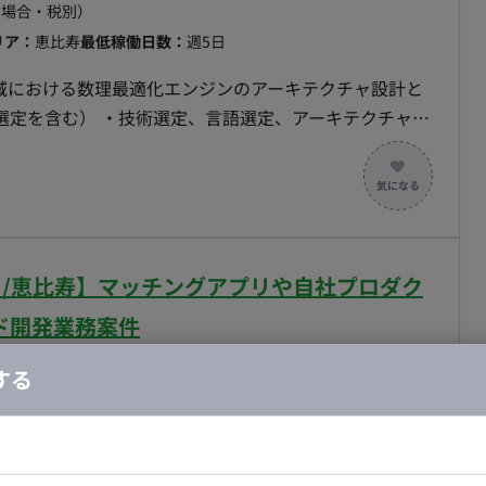
の場合・税別）
リア：
恵比寿
最低稼働日数：
週5日
領域における数理最適化エンジンのアーキテクチャ設計と
選定を含む） ・技術選定、言語選定、アーキテクチャ設
分に耐えるドメインモデル設計（変更に強い構造の実現）
務分離、拡張しやすいコアの構築 ・既存プロダクトのフ
本ポジションはアーキテクチャ設計と実装に専念いただく
最適
費、本人希望の反映といった互いに競合する目的を定式
リモート/恵比寿】マッチングアプリや自社プロダク
位に落とし込みます。 ・ハード制約とソフト制約の設
件を分離し、実行可能解が常に存在する構造を設計しま
ド開発業務案件
密解法（数理計画）と近似解法（メタヒューリスティクス
する
間の要求に照らして判断し、既存ソルバーの活用と自前
の場合・税別）
再最適化：当日の急な欠員や予定変更に対し、既存シフト
pt
エリア：
恵比寿
最低稼働日数：
週5日
で解き直します（部分再最適化、変更理由の説明可能性
開発・テストにとどまらず、PMやPdMと連携しながらサ
配置基準のような業界固有ルールをパラメータとモデル設