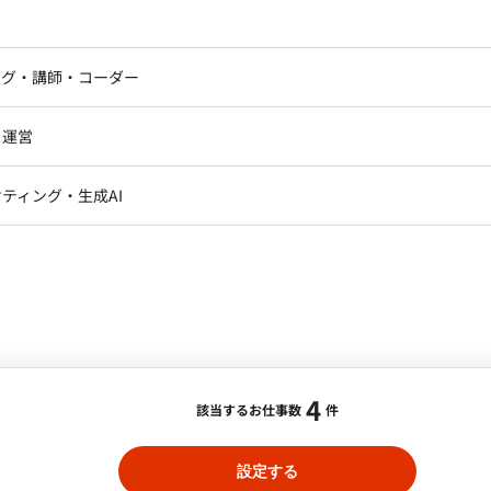
待しています。 ■担当工程（業務範囲）
ドエンジニア
フロントエンジニア
きるコアに抽象化します。 ■開発環境 ・バッ
, PdMとのシステム開発方針に関する議論・連携 ・ユーザ
ニア・Androidエンジニア
ゲームプログラマ・エンジニ
 Slick / Cats、リプレイス後は Scala 3 を予定） ・フロント
コードのリファクタリング・パフォーマンスチューニング
アートディレクター・クリエイ
たは Svelte（選定中） ・数理最適化エンジン：言語・ライブラリ
ナー・UI/UXデザイナー
ンジニア
セキュリティエンジニア
ング・講師・コーダー
ター
 / Docker / AWS / Google Cloud ・AI駆動開
ジニア・テクニカルサポート
AIエンジニア・機械学習エン
ails, Next.js, React Native, Expo, Unity, AWS, GCP,
ー
Webライター
クデザイナー・CGデザイナー・イ
・運営
ター
dis, ScyllaDB ・インフラ：EC2, RDS, ElastiCache,
訳・その他ライター
週5日/フルリモート】請求書管理をはじめとするバック
レクター・プロデューサー・プロジェ
データアナリスト・データサ
ティング・生成AI
ジャー
発・改善業務案件
チャに関する知見と、実務での設計・実装経験 ・JVM系
・メディア運用
DX推進
ンサルタント・ITコンサルタント
での開発経験3年以上 ・数理最適化・組合せ最適化の実装経験（線形
の場合・税別）
ント・企画・セールス
採用・組織開発・制度設計
スティクス等） ・シフト、要員配置、スケジューリング
ext.js
エリア：
恵比寿（フルリモ）
最低稼働日数：
週5日
 ・HRTech・労務系
エンジニアリング
テムのリプレイス経験 ・技術選定における意思決定経験
るバックオフィス業務効率化サービスの開発・改善を担当
使ったWeb開発が中心 ・ユーザー体験を重視した機能実装や
4
けでなく、既存機能のUI/UX改善やパフォーマンス向
該当するお仕事数
件
役割 ・プロダクトマネージャーやデザイナーと連携しな
貫して関与 ・バックエンドとフロントエンドを合わせて
設定する