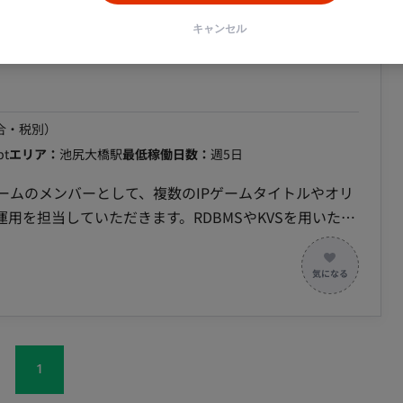
に関わる 【作業内容】 ・バックエンドエンジニアと
ィス業務効率化サービスの開発・改善 ・Honoを用い
キャンセル
5日/一部リモート/池尻大橋】IP/オリジナルゲー
 ・ユーザー体験を重視した機能実装 ・既存機能のUI/UX改善
体験の提供 ・プロダクトマネージャーやデザイナーと
合・税別）
pt
エリア：
池尻大橋駅
最低稼働日数：
週5日
チームのメンバーとして、複数のIPゲームタイトルやオリ
用を担当していただきます。RDBMSやKVSを用いた大
通じて、プロダクトの安定稼働とサービス向上に貢献し
イトルのバックエンドシステムの機能開発・改修を行います。
GCPを中心としたクラウドインフラ環境におけるサーバー
における各種機能の実装やデータ処理の最適化を行いま
1