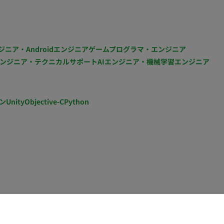
2〜3回出社、週2〜3回リモート勤務） ・交通費：別
契約期間：長期 ・募集人数：1名
ジニア・Androidエンジニア
ゲームプログラマ・エンジニア
ンジニア・テクニカルサポート
AIエンジニア・機械学習エンジニア
ン
Unity
Objective-C
Python