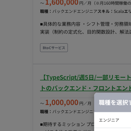
1,600,000
〜
円／月
（※月160時間稼働
職種：
バックエンドエンジニア
スキル：
Scala
エ
■具体的な業務内容 ・シフト管理・労務
実装（制約の定式化、目的関数設計、解法
計をCTOと協働で策定 ・法改正や業界差
・最適化ロジックとアプリケーションの責
BtoCサービス
ルリプレイスにおける技術的意思決定 ※
役割です。マネジメント業務は含みません。 ■このポジションで取り組むテーマ ・多目的の
化：必要人数の充足、負担の公平性、人件
【TypeScript/週5日/一部
化し、現場が納得できる重み付けと優先順
計：法令由来の絶対条件と運用上の希望条
トのバックエンド・フロントエン
す。 ・解法とアーキテクチャの選定：厳
1,000,000
職種を選択
等）のトレードオフを、問題規模と応答時
〜
円／月
（※月160時間稼働
実装を使い分けます。 ・実運用での動的
職種：
バックエンドエンジニア
スキル：
TypeScri
への影響を最小化しながら秒〜分オーダー
エンジニア
■期待するミッション プロダクトの設計・
を含む）。 ・業界横断の汎用化：保育の