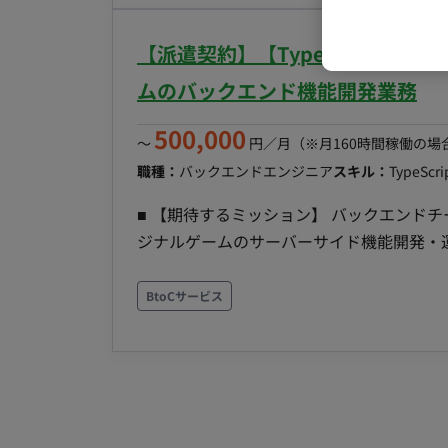
開発を進め、プロダクト全体を見据えた仕事
して、請求書管理をはじめとするバックオフ
【派遣契約】【TypeScript/週
たAPI開発 ・Next.jsを使ったWeb開発
・パフォーマンス向上 ・安定したユーザー
ムのバックエンド機能開発業務
連携した仕様検討、実装、リリース
500,000
〜
円／月
（※月160時間稼働の場
職種：
バックエンドエンジニア
スキル：
TypeScri
■ 【期待するミッション】 バックエンド
ジナルゲームのサーバーサイド機能開発・運
規模トラフィックに耐えうる設計・開発を
ていただくことを期待しています。 ■ 【業務内容・担当工程】 【バックエンド機能開発】 Node.js
BtoCサービス
やTypeScriptを使用し、各ゲームタ
【クラウド環境での開発・運用】 AWSや
サイドの開発業務を行います。 【データベース設計・データ処理】 RDBMSやKVS（Key-Value
Store）を用いた、ソーシャルゲーム等
す。 【担当工程】 設計・実装・テスト・保守運用 ■ 【働き方】 ・契約形態：派遣契約 （週20時間