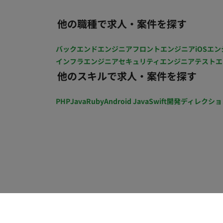
以上のため、社会保険加入必須） ・ 稼働量：週5日 稼働曜日：月〜金 稼働時間：10:00〜19:00 ・
働き方：一部リモート（東京オフィスへの週
他の職種で求人・案件を探す
途支給 ・時給：3,000円前後/1h ※経験・スキルによりご相談 ・
・その他 月末締め、25日支払い
バックエンドエンジニア
フロントエンジニア
iOSエン
インフラエンジニア
セキュリティエンジニア
テストエ
他のスキルで求人・案件を探す
PHP
Java
Ruby
Android Java
Swift
開発ディレクショ