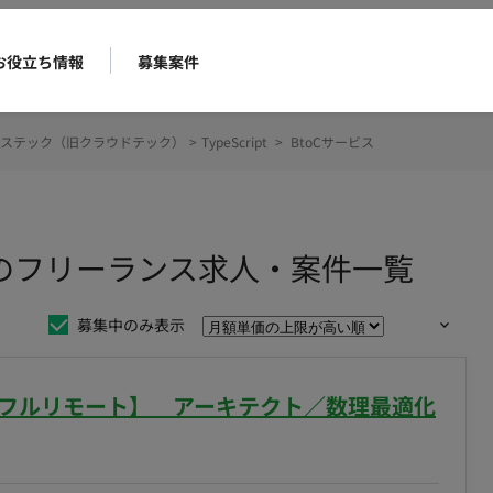
お役立ち情報
募集案件
ステック（旧クラウドテック）
>
TypeScript
>
BtoCサービス
サービスのフリーランス求人・案件一覧
募集中のみ表示
/フルリモート】 アーキテクト／数理最適化