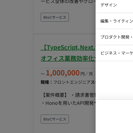
ービス全体の改善やグロースに貢献していただくことを期
バックエン
計で吸収し、介護・医療・小売・宿泊などへ横展開で
デザイン
・web/appの設計・開発・テスト ・PM
iOSエンジ
クエンド：Scala（現行 Scala 2 / Play /
ーや社内から出たUI／UXの改善 ・既存
BtoCサービス
エンド：TypeScript / Angular ま
Webデザイ
インフラエ
編集・ライティ
・生成AIを活用した開発・機能提案 ■開発環境 ・プログラミング：Node.js, React, TypeScript,
の選定から着手いただきます ・インフラ：Terraform
テストエン
Ruby, HTML ・FW：NestJS, Hasura, Ruby on R
Webコーダ
グラフィッ
発：Claude Code Max ■リモート稼働について フルリモート（ご希望に応じて東京本社への出社も
プロダクト開発
ラストレー
Terraform ・DB：MySQL, PostgreSQL, Re
編集者・翻
可能です） ■働き方 ・稼働日数：週5日（月〜金） ・稼働時間：目安 10:00～19:00（実働8時間・
【TypeScript,Next.js/
Cloud Run
Webディ
稼働時間帯のご相談可） 【必須スキル】 ・Webアプリケーションのフロントエンド・バックエン
ビジネス・マーケ
クトマネー
オフィス業務効率化サービスの開
ド開発経験 ・アプリケーションアーキテク
マーケター
システムコ
言語（Scala / Kotlin / Java）
1,000,000
〜
円／月
（※月160時間稼働
コンサルタ
計画、整数計画、制約充足、メタヒューリ
職種：
フロントエンジニア
スキル：
TypeScript, N
など、制約の強い最適化問題を扱ったプロダクト開発経験 【歓迎スキル】
プロンプト
SaaSプロダクトの開発経験 ・既存シス
【案件概要】 ・請求書管理をはじめとす
・Honoを用いたAPI開発やNext.jsを
継続的な改善に取り組む ・新機能の開発だ
上、安定したユーザー体験の提供も重要な
BtoCサービス
がら、仕様検討から実装、リリースまで一