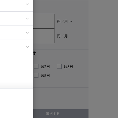
単価
ア
ティブディレク
円／月 〜
ジニア
円／月
イエンティスト
最低稼働日数
週1日
週2日
週3日
週4日
週5日
こだわり
BtoCサービス
選択する