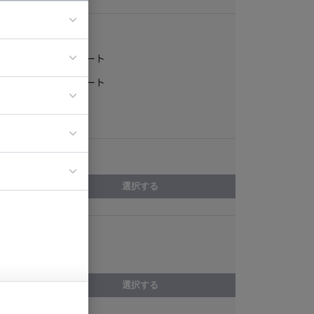
稼働形態
フルリモート
ア
一部リモート
ティブディレク
常駐
ジニア
エリア
イエンティスト
選択する
スキル
SQLite
選択する