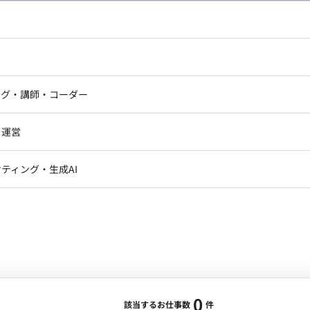
し広い条件設定で検索してみてください。
ドエンジニア
フロントエンジニア
ニア・Androidエンジニア
ゲームプログラマ・エンジニ
アートディレクター・クリエイ
ナー・UI/UXデザイナー
ンジニア
セキュリティエンジニア
ング・講師・コーダー
ター
ジニア・テクニカルサポート
AIエンジニア・機械学習エン
ー
Webライター
クデザイナー・CGデザイナー・イ
ジニア・Androidエンジニア
ゲームプログラマ・エンジニア
・運営
ター
ンジニア・テクニカルサポート
AIエンジニア・機械学習エンジニア
訳・その他ライター
レクター・プロデューサー・プロジェ
データアナリスト・データサ
ティング・生成AI
ジャー
・メディア運用
DX推進
ン
Unity
Objective-C
Python
ンサルタント・ITコンサルタント
ント・企画・セールス
採用・組織開発・制度設計
エンジニアリング
0
該当するお仕事数
件