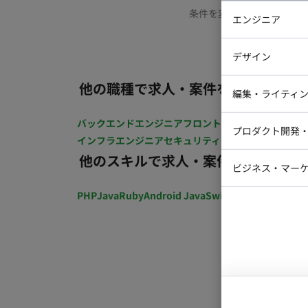
条件を変更するか、もう少
エンジニア
バックエン
デザイン
iOSエンジ
他の職種で求人・案件を探す
Webデザイ
インフラエ
編集・ライティ
テストエン
Webコーダ
グラフィッ
バックエンドエンジニア
フロントエンジニア
iOSエン
プロダクト開発
ラストレー
インフラエンジニア
セキュリティエンジニア
テストエ
編集者・翻
他のスキルで求人・案件を探す
Webディ
ビジネス・マーケ
クトマネー
マーケター
PHP
Java
Ruby
Android Java
Swift
開発ディレクショ
システムコ
コンサルタ
プロンプト