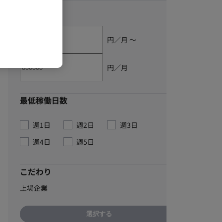
単価
円／月 〜
円／月
最低稼働日数
週1日
週2日
週3日
週4日
週5日
こだわり
上場企業
選択する