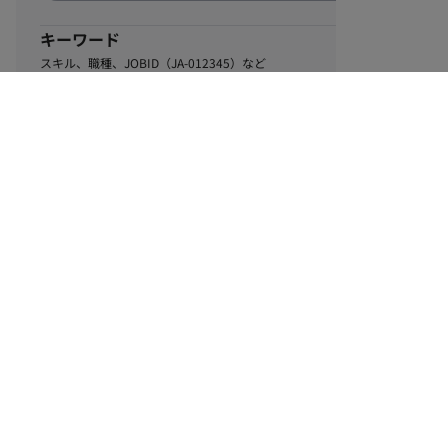
キーワード
スキル、職種、JOBID（JA-012345）など
0
該当するお仕事数
件
この条件で絞り込む
ル
利用規約
個人情報保護方針
サイトマップ