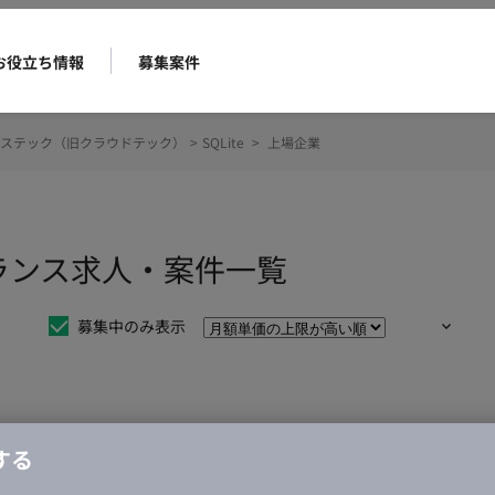
お役立ち情報
募集案件
ステック（旧クラウドテック）
>
SQLite
>
上場企業
ーランス求人・案件一覧
募集中のみ表示
仕事は見つかりませんでした。
する