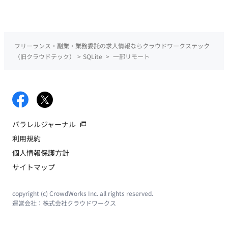
Google Workspace 生成AIツール：ChatGPT／Codex、Claude
／Claude Code、Gemini、Cursor、Notion AI、Figma AI、
Miro AI ■働き方 ・稼働量：週5日 ・リモート稼働：一部リモー
ト/神田駅（出社頻度が多い方を優先致します。） （オフィス：
フリーランス・副業・業務委託の求人情報ならクラウドワークステック
東京都千代田区神田鍛冶町３丁目３−１ 神田ノースフロントビ
（旧クラウドテック）
>
SQLite
>
一部リモート
ル） ・フレックス稼働：コアタイムフレックス ・長期参画歓迎
・少数精鋭チームのため、裁量を持って開発に携われる環境
パラレルジャーナル
利用規約
個人情報保護方針
サイトマップ
copyright (c) CrowdWorks Inc. all rights reserved.
運営会社：
株式会社クラウドワークス