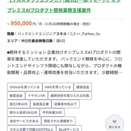
プレミスAIプロダクト開発業務支援案件
950,000
〜
円／月
（※月160時間稼働の場合・税別）
職種：
バックエンドエンジニア
スキル：
C/C++, Python, Go
エリア：
神田駅
最低稼働日数：
週4日
■期待するミッション 企業向けオンプレミスAIプロダクトの開
発を推進していただきます。 バックエンド開発を中心に、フロ
ントエンドやインフラ領域にも関与しながら、プロダクトの機
能開発・品質向上・運用改善を担当いただきます。 少数精鋭の
開発組織のため、単なる実装だけでなく、要件整理や技術選定
など上流工程にも携わり、事業成長を支える中核エンジニアと
GitHubを使っている
AWSを使っている
服装自由
してご活躍いただくことを期待しています。 ■業務内容・担当
髪型自由
イヤホンOK
最新技術を取り入れる社風
工程 【AIプロダクトのバックエンド開発】 ・Pythonを用いた
設立5年以内
高成長企業
従業員99名以下
API開発 ・バックエンドアーキテクチャの設計・実装 ・データ
処理基盤の開発 ・パフォーマンス改善およびチューニング 【フ
駅から徒歩5分以内
平均年齢20代
ルスタック開発】 ・Next.jsを用いたフロントエンド開発 ・バ
自社サービスがある
表彰された実績有り
ックエンドとの連携実装 ・UI/UX改善に伴う機能追加 【インフ
スキル次第で月額100万円以上
BtoBサービス