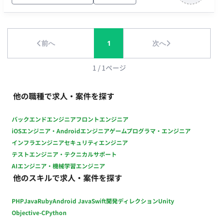
ラ・開発基盤構築】 ・Dockerを活用した開発環境整備 ・
Kubernetesを利用した環境構築・運用 ・Terraformを用いた
IaCの整備 ・CI/CD環境の改善 【品質向上・運用改善】 ・シス
テム監視環境の整備 ・ログ分析および障害対応 ・品質改善施策
前へ
1
次へ
の立案・実行 ・開発フローの改善提案 【技術選定・プロダクト
改善】 ・新技術の調査・検証 ・機能要件に応じた技術選定 ・
1
/
1
ページ
開発メンバーとの設計レビュー ・プロダクト改善提案 ■チーム
体制 ・開発組織：約10名規模 ・代表、開発責任者と近い距離で
開発を推進 ・少数精鋭のため、職種の垣根を超えて連携する環
他の職種で求人・案件を探す
境 ・事業サイドとのコミュニケーション機会が多く、顧客の声
を直接プロダクトへ反映可能 ■開発環境 言語：Python、Go、C
バックエンドエンジニア
フロントエンジニア
／C++、TypeScript フレームワーク：FastAPI、Flask、Gin、
iOSエンジニア・Androidエンジニア
ゲームプログラマ・エンジニア
gRPC、Next.js、Electron データベース：PostgreSQL、
インフラエンジニア
セキュリティエンジニア
MySQL、SQLite、Redis インフラ／クラウド：Terraform、
テストエンジニア・テクニカルサポート
Kubernetes、GCP／AWS／Azure コンテナ・仮想化：
AIエンジニア・機械学習エンジニア
Docker、Docker Compose CI／CD：GitHub Actions 監視・エ
他のスキルで求人・案件を探す
ラー監視：Prometheus、Sentry、Cloud Monitoring、Cloud
Logging、Azure Monitor、Azure Log Analytics ソースコード
PHP
Java
Ruby
Android Java
Swift
開発ディレクション
Unity
管理：GitHub プロジェクト管理：GitHub、Notion、Google
Objective-C
Python
Workspace 情報共有ツール：GitHub、Notion、Slack、Miro、