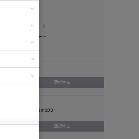
稼働形態
フルリモート
ア
一部リモート
ティブディレク
常駐
ジニア
エリア
イエンティスト
選択する
スキル
Amazon DynamoDB
選択する