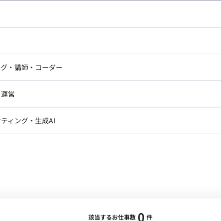
し広い条件設定で検索してみてください。
ドエンジニア
フロントエンジニア
ニア・Androidエンジニア
ゲームプログラマ・エンジニ
アートディレクター・クリエイ
ナー・UI/UXデザイナー
ンジニア
セキュリティエンジニア
ング・講師・コーダー
ター
ジニア・テクニカルサポート
AIエンジニア・機械学習エン
ー
Webライター
クデザイナー・CGデザイナー・イ
ジニア・Androidエンジニア
ゲームプログラマ・エンジニア
・運営
ター
ンジニア・テクニカルサポート
AIエンジニア・機械学習エンジニア
訳・その他ライター
レクター・プロデューサー・プロジェ
データアナリスト・データサ
ティング・生成AI
ジャー
・メディア運用
DX推進
ン
Unity
Objective-C
Python
ンサルタント・ITコンサルタント
ント・企画・セールス
採用・組織開発・制度設計
エンジニアリング
0
該当するお仕事数
件