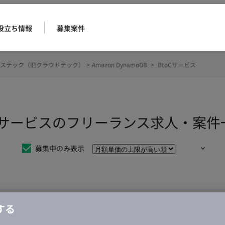
役立ち情報
募集案件
ステック（旧クラウドテック）
>
Amazon DynamoDB
>
BtoCサービス
 BtoCサービスのフリーランス求人・案
募集中のみ表示
仕事は見つかりませんでした。
する