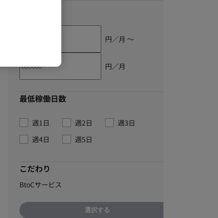
単価
円／月 〜
円／月
最低稼働日数
週1日
週2日
週3日
週4日
週5日
こだわり
BtoCサービス
選択する