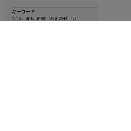
キーワード
スキル、職種、JOBID（JA-012345）など
0
該当するお仕事数
件
この条件で絞り込む
ル
利用規約
個人情報保護方針
サイトマップ