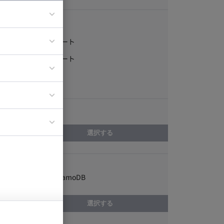
稼働形態
フルリモート
ア
一部リモート
ティブディレク
常駐
ジニア
エリア
イエンティスト
選択する
スキル
Amazon DynamoDB
選択する