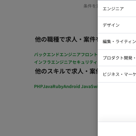
条件を変更するか、もう少
エンジニア
バックエン
デザイン
iOSエンジ
他の職種で求人・案件を探す
Webデザイ
インフラエ
編集・ライティ
テストエン
Webコーダ
グラフィッ
バックエンドエンジニア
フロントエンジニア
iOSエン
プロダクト開発
ラストレー
インフラエンジニア
セキュリティエンジニア
テストエ
編集者・翻
他のスキルで求人・案件を探す
Webディ
ビジネス・マーケ
クトマネー
マーケター
PHP
Java
Ruby
Android Java
Swift
開発ディレクショ
システムコ
コンサルタ
プロンプト