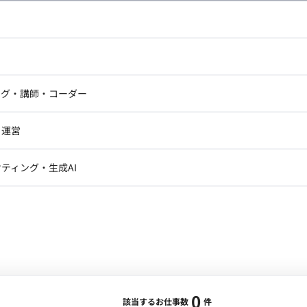
し広い条件設定で検索してみてください。
ドエンジニア
フロントエンジニア
ニア・Androidエンジニア
ゲームプログラマ・エンジニ
アートディレクター・クリエイ
ナー・UI/UXデザイナー
ンジニア
セキュリティエンジニア
ング・講師・コーダー
ター
ジニア・テクニカルサポート
AIエンジニア・機械学習エン
ー
Webライター
クデザイナー・CGデザイナー・イ
ジニア・Androidエンジニア
ゲームプログラマ・エンジニア
・運営
ター
ンジニア・テクニカルサポート
AIエンジニア・機械学習エンジニア
訳・その他ライター
レクター・プロデューサー・プロジェ
データアナリスト・データサ
ティング・生成AI
ジャー
・メディア運用
DX推進
ン
Unity
Objective-C
Python
ンサルタント・ITコンサルタント
ント・企画・セールス
採用・組織開発・制度設計
エンジニアリング
0
該当するお仕事数
件