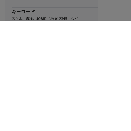
キーワード
スキル、職種、JOBID（JA-012345）など
0
該当するお仕事数
件
この条件で絞り込む
ル
利用規約
個人情報保護方針
サイトマップ