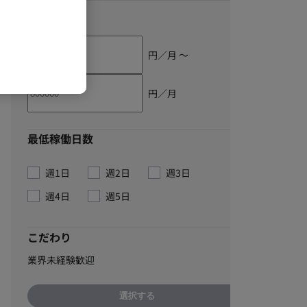
単価
円／月 〜
円／月
最低稼働日数
週1日
週2日
週3日
週4日
週5日
こだわり
業界未経験歓迎
選択する