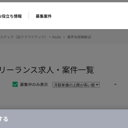
お役立ち情報
募集案件
ステック（旧クラウドテック）
>
Redis
>
業界未経験歓迎
のフリーランス求人・案件一覧
募集中のみ表示
仕事は見つかりませんでした。
する