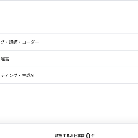
し広い条件設定で検索してみてください。
ドエンジニア
フロントエンジニア
ニア・Androidエンジニア
ゲームプログラマ・エンジニ
アートディレクター・クリエイ
ナー・UI/UXデザイナー
ンジニア
セキュリティエンジニア
ング・講師・コーダー
ター
ジニア・テクニカルサポート
AIエンジニア・機械学習エン
ー
Webライター
クデザイナー・CGデザイナー・イ
ジニア・Androidエンジニア
ゲームプログラマ・エンジニア
・運営
ター
ンジニア・テクニカルサポート
AIエンジニア・機械学習エンジニア
訳・その他ライター
レクター・プロデューサー・プロジェ
データアナリスト・データサ
ティング・生成AI
ジャー
・メディア運用
DX推進
ン
Unity
Objective-C
Python
ンサルタント・ITコンサルタント
ント・企画・セールス
採用・組織開発・制度設計
エンジニアリング
0
該当するお仕事数
件