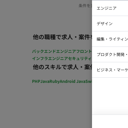
条件を変更するか、もう少
エンジニア
バックエン
デザイン
iOSエンジ
他の職種で求人・案件を探す
Webデザイ
インフラエ
編集・ライティ
テストエン
Webコーダ
グラフィッ
バックエンドエンジニア
フロントエンジニア
iOSエン
プロダクト開発
ラストレー
インフラエンジニア
セキュリティエンジニア
テストエ
編集者・翻
他のスキルで求人・案件を探す
Webディ
ビジネス・マーケ
クトマネー
マーケター
PHP
Java
Ruby
Android Java
Swift
開発ディレクショ
システムコ
コンサルタ
プロンプト