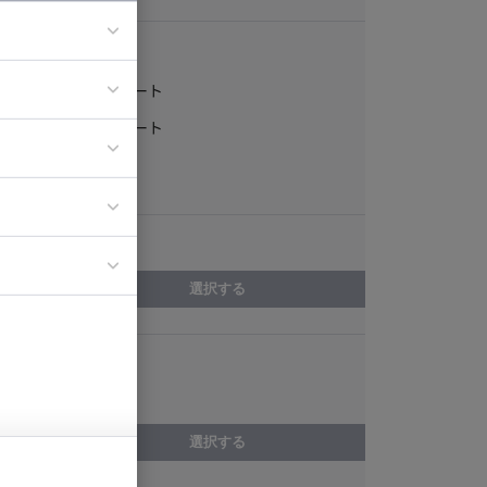
稼働形態
フルリモート
ア
一部リモート
ティブディレク
常駐
ジニア
エリア
イエンティスト
選択する
スキル
Redis
選択する