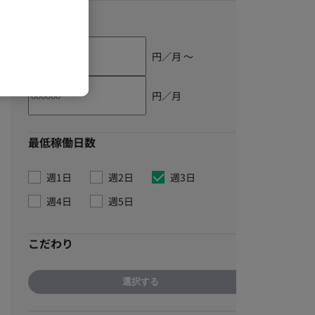
単価
円／月 〜
円／月
最低稼働日数
週1日
週2日
週3日
週4日
週5日
こだわり
選択する