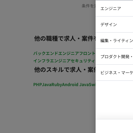
条件を変更するか、もう少
エンジニア
バックエン
デザイン
iOSエンジ
他の職種で求人・案件を探す
Webデザイ
インフラエ
編集・ライティ
テストエン
Webコーダ
グラフィッ
バックエンドエンジニア
フロントエンジニア
iOSエン
プロダクト開発
ラストレー
インフラエンジニア
セキュリティエンジニア
テストエ
編集者・翻
他のスキルで求人・案件を探す
Webディ
ビジネス・マーケ
クトマネー
マーケター
PHP
Java
Ruby
Android Java
Swift
開発ディレクショ
システムコ
コンサルタ
プロンプト