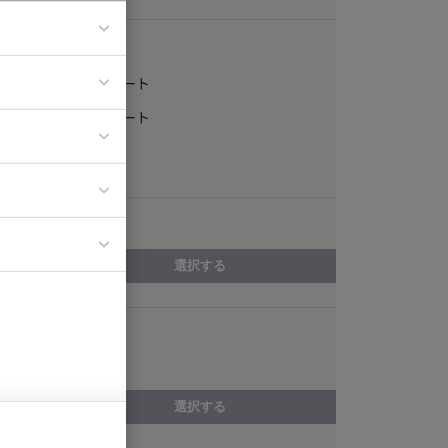
稼働形態
フルリモート
ア
一部リモート
ティブディレク
常駐
ジニア
エリア
イエンティスト
選択する
スキル
Redis
選択する