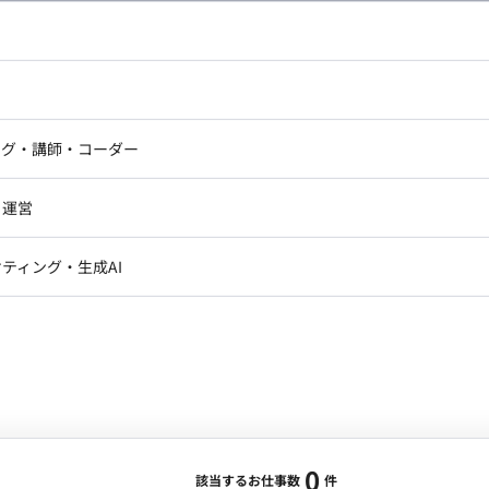
し広い条件設定で検索してみてください。
ドエンジニア
フロントエンジニア
ニア・Androidエンジニア
ゲームプログラマ・エンジニ
アートディレクター・クリエイ
ナー・UI/UXデザイナー
ンジニア
セキュリティエンジニア
ング・講師・コーダー
ター
ジニア・テクニカルサポート
AIエンジニア・機械学習エン
ー
Webライター
クデザイナー・CGデザイナー・イ
ジニア・Androidエンジニア
ゲームプログラマ・エンジニア
・運営
ター
ンジニア・テクニカルサポート
AIエンジニア・機械学習エンジニア
訳・その他ライター
レクター・プロデューサー・プロジェ
データアナリスト・データサ
ティング・生成AI
ジャー
・メディア運用
DX推進
ン
Unity
Objective-C
Python
ンサルタント・ITコンサルタント
ント・企画・セールス
採用・組織開発・制度設計
エンジニアリング
0
該当するお仕事数
件