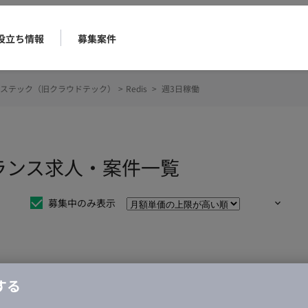
役立ち情報
募集案件
ステック（旧クラウドテック）
>
Redis
>
週3日稼働
ーランス求人・案件一覧
募集中のみ表示
仕事は見つかりませんでした。
する