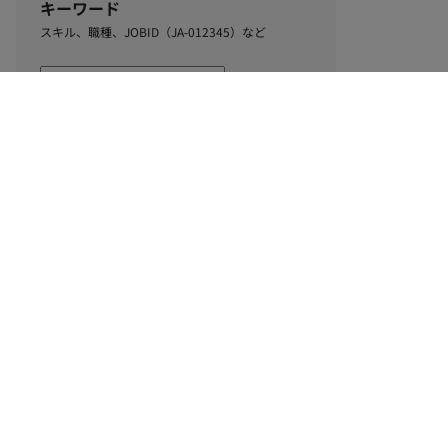
キーワード
スキル、職種、JOBID（JA-012345）など
0
該当するお仕事数
件
この条件で絞り込む
ル
利用規約
個人情報保護方針
サイトマップ