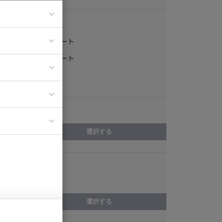
稼働形態
フルリモート
ア
一部リモート
ティブディレク
常駐
ジニア
エリア
イエンティスト
選択する
スキル
CSS
選択する