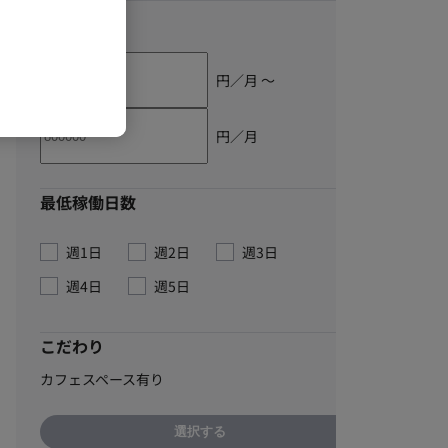
単価
円／月 〜
円／月
最低稼働日数
週1日
週2日
週3日
週4日
週5日
こだわり
カフェスペース有り
選択する