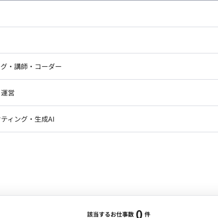
し広い条件設定で検索してみてください。
ドエンジニア
フロントエンジニア
ニア・Androidエンジニア
ゲームプログラマ・エンジニ
アートディレクター・クリエイ
ナー・UI/UXデザイナー
ンジニア
セキュリティエンジニア
ング・講師・コーダー
ター
ジニア・テクニカルサポート
AIエンジニア・機械学習エン
ー
Webライター
クデザイナー・CGデザイナー・イ
ジニア・Androidエンジニア
ゲームプログラマ・エンジニア
・運営
ター
ンジニア・テクニカルサポート
AIエンジニア・機械学習エンジニア
訳・その他ライター
レクター・プロデューサー・プロジェ
データアナリスト・データサ
ティング・生成AI
ジャー
・メディア運用
DX推進
ン
Unity
Objective-C
Python
ンサルタント・ITコンサルタント
ント・企画・セールス
採用・組織開発・制度設計
エンジニアリング
0
該当するお仕事数
件