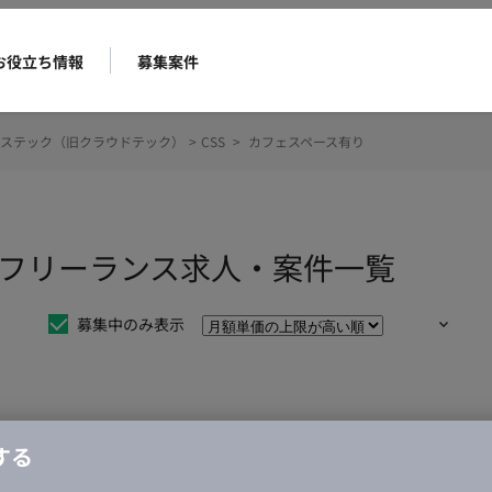
お役立ち情報
募集案件
ステック（旧クラウドテック）
>
CSS
>
カフェスペース有り
のフリーランス求人・案件一覧
募集中のみ表示
仕事は見つかりませんでした。
する