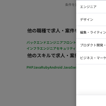
条件を変更するか、もう少
エンジニア
バックエン
デザイン
iOSエンジ
他の職種で求人・案件を探す
Webデザイ
インフラエ
編集・ライティ
テストエン
Webコーダ
グラフィッ
バックエンドエンジニア
フロントエンジニア
iOSエン
プロダクト開発
ラストレー
インフラエンジニア
セキュリティエンジニア
テストエ
編集者・翻
他のスキルで求人・案件を探す
Webディ
ビジネス・マーケ
クトマネー
マーケター
PHP
Java
Ruby
Android Java
Swift
開発ディレクショ
システムコ
コンサルタ
プロンプト