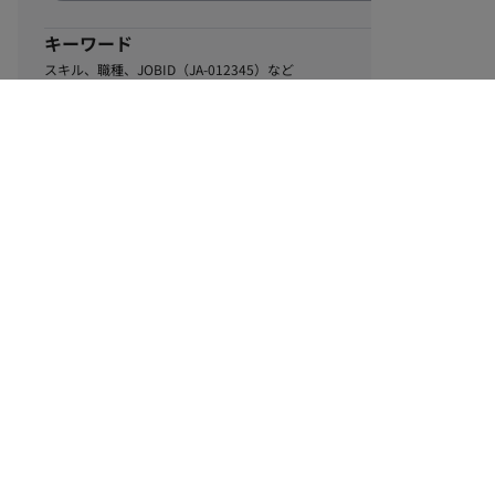
キーワード
スキル、職種、JOBID（JA-012345）など
0
該当するお仕事数
件
この条件で絞り込む
ル
利用規約
個人情報保護方針
サイトマップ