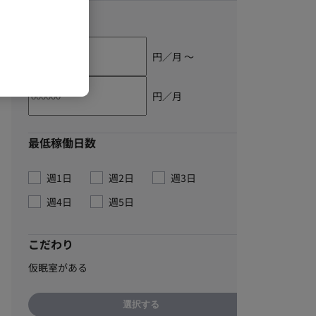
単価
円／月 〜
円／月
最低稼働日数
週1日
週2日
週3日
週4日
週5日
こだわり
仮眠室がある
選択する