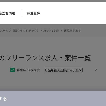
役立ち情報
募集案件
ステック（旧クラウドテック）
>
Apache Solr
>
仮眠室がある
室があるのフリーランス求人・案件一覧
募集中のみ表示
仕事は見つかりませんでした。
する