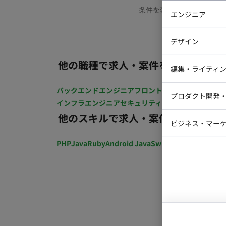
条件を変更するか、もう少
エンジニア
バックエン
デザイン
iOSエンジ
他の職種で求人・案件を探す
Webデザイ
インフラエ
編集・ライティ
テストエン
Webコーダ
グラフィッ
バックエンドエンジニア
フロントエンジニア
iOSエン
プロダクト開発
ラストレー
インフラエンジニア
セキュリティエンジニア
テストエ
編集者・翻
他のスキルで求人・案件を探す
Webディ
ビジネス・マーケ
クトマネー
マーケター
PHP
Java
Ruby
Android Java
Swift
開発ディレクショ
システムコ
コンサルタ
プロンプト