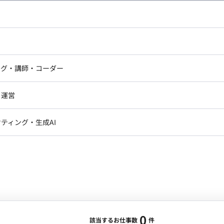
し広い条件設定で検索してみてください。
ドエンジニア
フロントエンジニア
ニア・Androidエンジニア
ゲームプログラマ・エンジニ
アートディレクター・クリエイ
ナー・UI/UXデザイナー
ンジニア
セキュリティエンジニア
ング・講師・コーダー
ター
ジニア・テクニカルサポート
AIエンジニア・機械学習エン
ー
Webライター
クデザイナー・CGデザイナー・イ
ジニア・Androidエンジニア
ゲームプログラマ・エンジニア
・運営
ター
ンジニア・テクニカルサポート
AIエンジニア・機械学習エンジニア
訳・その他ライター
レクター・プロデューサー・プロジェ
データアナリスト・データサ
ティング・生成AI
ジャー
・メディア運用
DX推進
ン
Unity
Objective-C
Python
ンサルタント・ITコンサルタント
ント・企画・セールス
採用・組織開発・制度設計
エンジニアリング
0
該当するお仕事数
件