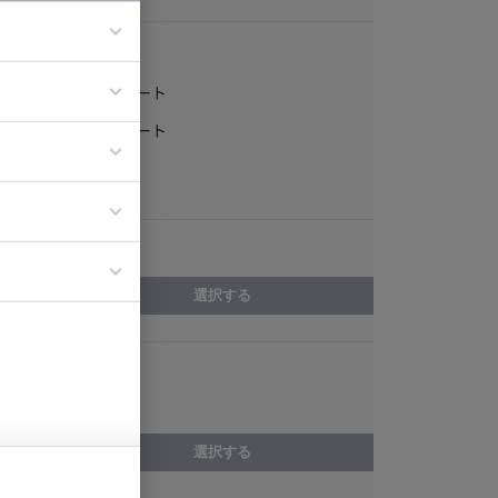
稼働形態
フルリモート
ア
一部リモート
ティブディレク
常駐
ジニア
エリア
イエンティスト
選択する
スキル
Apache Solr
選択する