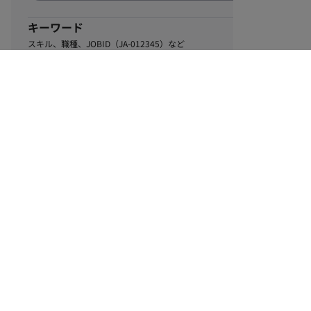
キーワード
スキル、職種、JOBID（JA-012345）など
0
該当するお仕事数
件
この条件で絞り込む
ル
利用規約
個人情報保護方針
サイトマップ