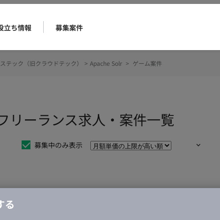
役立ち情報
募集案件
ステック（旧クラウドテック）
>
Apache Solr
>
ゲーム案件
案件のフリーランス求人・案件一覧
募集中のみ表示
仕事は見つかりませんでした。
する