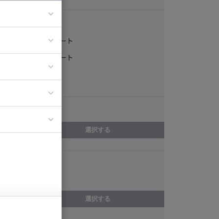
稼働形態
フルリモート
ア
一部リモート
ティブディレク
常駐
ジニア
エリア
イエンティスト
選択する
スキル
Apache Solr
選択する