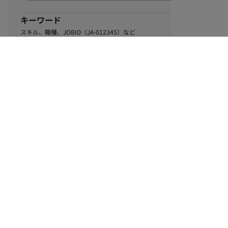
キーワード
スキル、職種、JOBID（JA-012345）など
0
該当するお仕事数
件
この条件で絞り込む
ル
利用規約
個人情報保護方針
サイトマップ