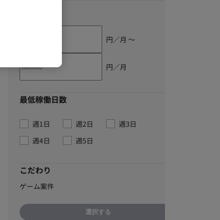
単価
円／月 〜
円／月
最低稼働日数
週1日
週2日
週3日
週4日
週5日
こだわり
ゲーム案件
選択する