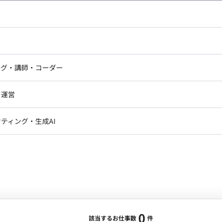
し広い条件設定で検索してみてください。
ドエンジニア
フロントエンジニア
ニア・Androidエンジニア
ゲームプログラマ・エンジニ
アートディレクター・クリエイ
ナー・UI/UXデザイナー
ンジニア
セキュリティエンジニア
ング・講師・コーダー
ター
ジニア・テクニカルサポート
AIエンジニア・機械学習エン
ー
Webライター
クデザイナー・CGデザイナー・イ
ジニア・Androidエンジニア
ゲームプログラマ・エンジニア
・運営
ター
ンジニア・テクニカルサポート
AIエンジニア・機械学習エンジニア
訳・その他ライター
レクター・プロデューサー・プロジェ
データアナリスト・データサ
ティング・生成AI
ジャー
・メディア運用
DX推進
ン
Unity
Objective-C
Python
ンサルタント・ITコンサルタント
ント・企画・セールス
採用・組織開発・制度設計
エンジニアリング
0
該当するお仕事数
件