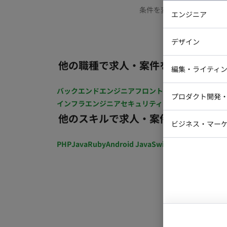
条件を変更するか、もう少
エンジニア
バックエン
デザイン
iOSエンジ
他の職種で求人・案件を探す
Webデザイ
インフラエ
編集・ライティ
テストエン
Webコーダ
グラフィッ
バックエンドエンジニア
フロントエンジニア
iOSエン
プロダクト開発
ラストレー
インフラエンジニア
セキュリティエンジニア
テストエ
編集者・翻
他のスキルで求人・案件を探す
Webディ
ビジネス・マーケ
クトマネー
マーケター
PHP
Java
Ruby
Android Java
Swift
開発ディレクショ
システムコ
コンサルタ
プロンプト