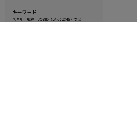
キーワード
スキル、職種、JOBID（JA-012345）など
0
該当するお仕事数
件
この条件で絞り込む
ル
利用規約
個人情報保護方針
サイトマップ