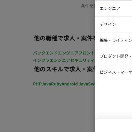
条件を変更するか、もう少
エンジニア
バックエン
デザイン
iOSエンジ
他の職種で求人・案件を探す
Webデザイ
インフラエ
編集・ライティ
テストエン
Webコーダ
グラフィッ
バックエンドエンジニア
フロントエンジニア
iOSエン
プロダクト開発
ラストレー
インフラエンジニア
セキュリティエンジニア
テストエ
編集者・翻
他のスキルで求人・案件を探す
Webディ
ビジネス・マーケ
クトマネー
マーケター
PHP
Java
Ruby
Android Java
Swift
開発ディレクショ
システムコ
コンサルタ
プロンプト