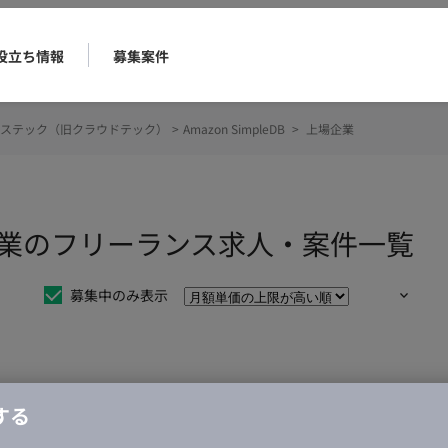
役立ち情報
募集案件
ステック（旧クラウドテック）
>
Amazon SimpleDB
>
上場企業
 上場企業のフリーランス求人・案件一覧
募集中のみ表示
仕事は見つかりませんでした。
する