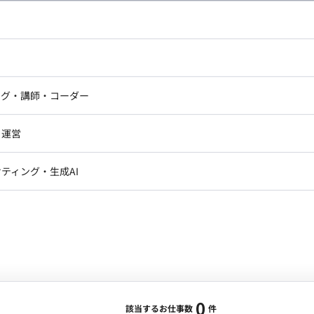
し広い条件設定で検索してみてください。
ドエンジニア
フロントエンジニア
ニア・Androidエンジニア
ゲームプログラマ・エンジニ
アートディレクター・クリエイ
ナー・UI/UXデザイナー
ンジニア
セキュリティエンジニア
ング・講師・コーダー
ター
ジニア・テクニカルサポート
AIエンジニア・機械学習エン
ー
Webライター
クデザイナー・CGデザイナー・イ
ジニア・Androidエンジニア
ゲームプログラマ・エンジニア
・運営
ター
ンジニア・テクニカルサポート
AIエンジニア・機械学習エンジニア
訳・その他ライター
レクター・プロデューサー・プロジェ
データアナリスト・データサ
ティング・生成AI
ジャー
・メディア運用
DX推進
ン
Unity
Objective-C
Python
ンサルタント・ITコンサルタント
ント・企画・セールス
採用・組織開発・制度設計
エンジニアリング
0
該当するお仕事数
件