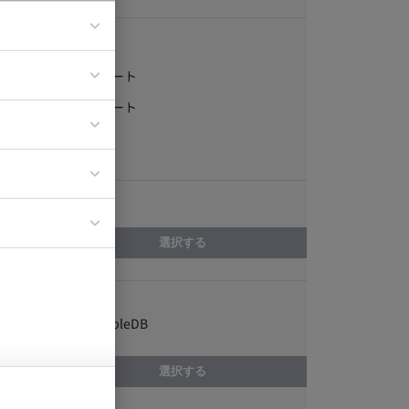
稼働形態
フルリモート
ア
一部リモート
ティブディレク
常駐
ジニア
エリア
イエンティスト
選択する
スキル
Amazon SimpleDB
選択する