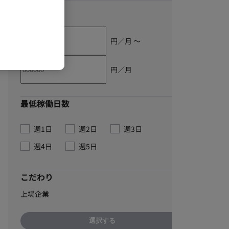
単価
円／月 〜
円／月
最低稼働日数
週1日
週2日
週3日
週4日
週5日
こだわり
上場企業
選択する