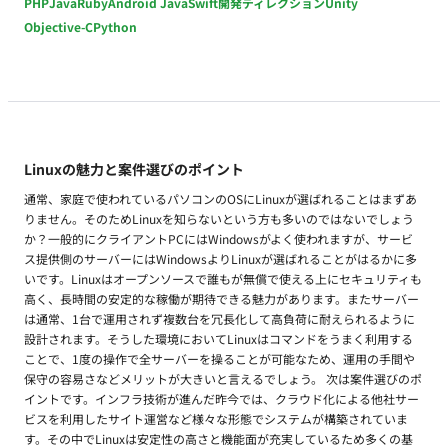
PHP
Java
Ruby
Android Java
Swift
開発ディレクション
Unity
Objective-C
Python
Linuxの魅力と案件選びのポイント
通常、家庭で使われているパソコンのOSにLinuxが選ばれることはまずあ
りません。そのためLinuxを知らないという方も多いのではないでしょう
か？一般的にクライアントPCにはWindowsがよく使われますが、サービ
ス提供側のサーバーにはWindowsよりLinuxが選ばれることがはるかに多
いです。Linuxはオープンソースで誰もが無償で使える上にセキュリティも
高く、長時間の安定的な稼働が期待できる魅力があります。またサーバー
は通常、1台で運用されず複数台を冗長化して高負荷に耐えられるように
設計されます。そうした環境においてLinuxはコマンドをうまく利用する
ことで、1度の操作で全サーバーを操ることが可能なため、運用の手間や
保守の容易さなどメリットが大きいと言えるでしょう。 次は案件選びのポ
イントです。インフラ技術が進んだ昨今では、クラウド化による他社サー
ビスを利用したサイト運営など様々な形態でシステムが構築されていま
す。その中でLinuxは安定性の高さと機能面が充実しているため多くの基