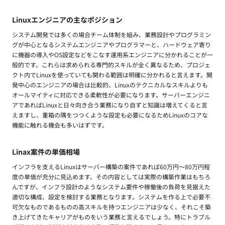
Linuxエンジニアの主なポジション
システム開発では多くの場合チーム体制を組み、業務設計やプログラミン
グが中心となるシステムエンジニアやプログラマーと、ハードウェア寄り
に機器の導入やOS設定などをこなす運用系エンジニアに分かれることが一
般的です。これらは求められる専門的スキルが全く異なるため、プロジェ
クト内でLinuxを使っていても関わる範囲は明確に分かれると言えます。開
発中心のエンジニアの場合は比較的、Linuxのテクニカルなスキルよりも
オールマイティに対応できる柔軟性が必要になります。サーバーエンジニ
アであればLinuxと日々向き合う業務になり自ずと知識は増えてくると言
えますし、重箱の隅をつつくような設定も必要になるためLinuxのコアな
機能に触れる機会も多いはずです。
Linax案件の単価相場
インフラを支えるLinuxはサーバー構築の案件であれば60万円〜80万円程
度の単価が充分に見込めます。その内容としては実際の構築作業はもちろ
んですが、インフラ設計のようなシステム要件や稼働後の負荷を見据えた
適切な構成、設定を検討する業務となります。システムを作る上で必要不
可欠なものであるものの高スキルを持つエンジニアは少なく、それこそ築
き上げてきたキャリアがものをいう業務と言えるでしょう。特にトラブル