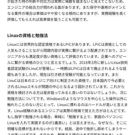
が起きた時の判断や対応力は実際に場数を踏まないと見えてこないため、
エンジニアの総合力が問われる面があります。また保守や運用がメインと
なる案件の場合は単価はやや安くなる傾向にありますが、実務経験を高く
評価してもらえれば高単価を狙うことも可能です。
Linaxの資格と勉強法
Linuxには世界的な認定資格であるLPICがあります。LPICは資格としての
人気もさることながら問題内容が実務に繋がるよう配慮されており、エン
ジニアからも満足度が高い資格として評価されています。企業へのアピー
ルに繋がる資格のひとつと言えるでしょう。2018年3月に新しいLinux技術
者認定試験のLinuCが登場し、一時期はLPICは日本で廃止されるような話
題もありましたが、現在は引き続き受験が可能となっています。また
LinuCは日本のエンジニア向けに制定された資格で、日本国内で今必要と
されるLinuxスキルが問題の中心となるよう設計されています。これから
資格を検討される方は是非狙ってみると良いのではないでしょうか。 次に
勉強方法についてです。Windowsのようなマウスを中心とした操作以外に
触れたことのない方にとって、Linuxに慣れるのはハードルが高いと言えま
す。Linux経験のあるエンジニアは実際の現場で覚えた方がほとんどです。
もし独学で勉強される場合、単純に「勉強する上で、家庭のパソコンに
Linuxを入れて実践するのが1番良い」とは言えません。なぜなら、そこに
明確な目標が生まれないからです。結局、途中で挫折し辞めてしまうケー
スが多いはずです。そのため、勉強する場合はまず目的を決めましょう。