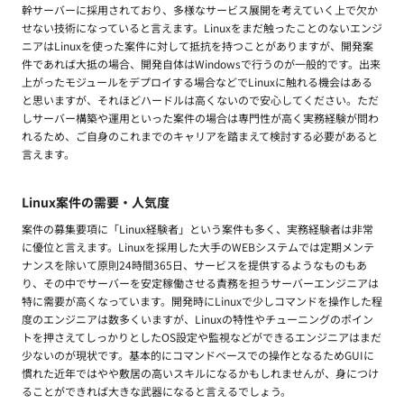
幹サーバーに採用されており、多様なサービス展開を考えていく上で欠か
せない技術になっていると言えます。Linuxをまだ触ったことのないエンジ
ニアはLinuxを使った案件に対して抵抗を持つことがありますが、開発案
件であれば大抵の場合、開発自体はWindowsで行うのが一般的です。出来
上がったモジュールをデプロイする場合などでLinuxに触れる機会はある
と思いますが、それほどハードルは高くないので安心してください。ただ
しサーバー構築や運用といった案件の場合は専門性が高く実務経験が問わ
れるため、ご自身のこれまでのキャリアを踏まえて検討する必要があると
言えます。
Linux案件の需要・人気度
案件の募集要項に「Linux経験者」という案件も多く、実務経験者は非常
に優位と言えます。Linuxを採用した大手のWEBシステムでは定期メンテ
ナンスを除いて原則24時間365日、サービスを提供するようなものもあ
り、その中でサーバーを安定稼働させる責務を担うサーバーエンジニアは
特に需要が高くなっています。開発時にLinuxで少しコマンドを操作した程
度のエンジニアは数多くいますが、Linuxの特性やチューニングのポイン
トを押さえてしっかりとしたOS設定や監視などができるエンジニアはまだ
少ないのが現状です。基本的にコマンドベースでの操作となるためGUIに
慣れた近年ではやや敷居の高いスキルになるかもしれませんが、身につけ
ることができれば大きな武器になると言えるでしょう。