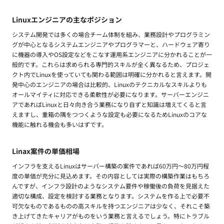
Linuxエンジニアの主なポジション
システム開発では多くの場合チーム体制を組み、業務設計やプログラミン
グが中心となるシステムエンジニアやプログラマーと、ハードウェア寄り
に機器の導入やOS設定などをこなす運用系エンジニアに分かれることが一
般的です。これらは求められる専門的スキルが全く異なるため、プロジェ
クト内でLinuxを使っていても関わる範囲は明確に分かれると言えます。開
発中心のエンジニアの場合は比較的、Linuxのテクニカルなスキルよりも
オールマイティに対応できる柔軟性が必要になります。サーバーエンジニ
アであればLinuxと日々向き合う業務になり自ずと知識は増えてくると言
えますし、重箱の隅をつつくような設定も必要になるためLinuxのコアな
機能に触れる機会も多いはずです。
Linax案件の単価相場
インフラを支えるLinuxはサーバー構築の案件であれば60万円〜80万円程
度の単価が充分に見込めます。その内容としては実際の構築作業はもちろ
んですが、インフラ設計のようなシステム要件や稼働後の負荷を見据えた
適切な構成、設定を検討する業務となります。システムを作る上で必要不
可欠なものであるものの高スキルを持つエンジニアは少なく、それこそ築
き上げてきたキャリアがものをいう業務と言えるでしょう。特にトラブル