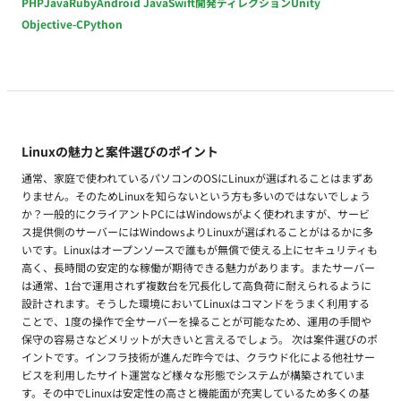
PHP
Java
Ruby
Android Java
Swift
開発ディレクション
Unity
Objective-C
Python
Linuxの魅力と案件選びのポイント
通常、家庭で使われているパソコンのOSにLinuxが選ばれることはまずあ
りません。そのためLinuxを知らないという方も多いのではないでしょう
か？一般的にクライアントPCにはWindowsがよく使われますが、サービ
ス提供側のサーバーにはWindowsよりLinuxが選ばれることがはるかに多
いです。Linuxはオープンソースで誰もが無償で使える上にセキュリティも
高く、長時間の安定的な稼働が期待できる魅力があります。またサーバー
は通常、1台で運用されず複数台を冗長化して高負荷に耐えられるように
設計されます。そうした環境においてLinuxはコマンドをうまく利用する
ことで、1度の操作で全サーバーを操ることが可能なため、運用の手間や
保守の容易さなどメリットが大きいと言えるでしょう。 次は案件選びのポ
イントです。インフラ技術が進んだ昨今では、クラウド化による他社サー
ビスを利用したサイト運営など様々な形態でシステムが構築されていま
す。その中でLinuxは安定性の高さと機能面が充実しているため多くの基