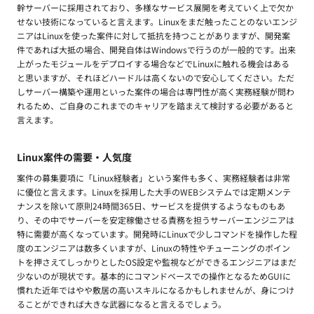
幹サーバーに採用されており、多様なサービス展開を考えていく上で欠か
せない技術になっていると言えます。Linuxをまだ触ったことのないエンジ
ニアはLinuxを使った案件に対して抵抗を持つことがありますが、開発案
件であれば大抵の場合、開発自体はWindowsで行うのが一般的です。出来
上がったモジュールをデプロイする場合などでLinuxに触れる機会はある
と思いますが、それほどハードルは高くないので安心してください。ただ
しサーバー構築や運用といった案件の場合は専門性が高く実務経験が問わ
れるため、ご自身のこれまでのキャリアを踏まえて検討する必要があると
言えます。
Linux案件の需要・人気度
案件の募集要項に「Linux経験者」という案件も多く、実務経験者は非常
に優位と言えます。Linuxを採用した大手のWEBシステムでは定期メンテ
ナンスを除いて原則24時間365日、サービスを提供するようなものもあ
り、その中でサーバーを安定稼働させる責務を担うサーバーエンジニアは
特に需要が高くなっています。開発時にLinuxで少しコマンドを操作した程
度のエンジニアは数多くいますが、Linuxの特性やチューニングのポイン
トを押さえてしっかりとしたOS設定や監視などができるエンジニアはまだ
少ないのが現状です。基本的にコマンドベースでの操作となるためGUIに
慣れた近年ではやや敷居の高いスキルになるかもしれませんが、身につけ
ることができれば大きな武器になると言えるでしょう。