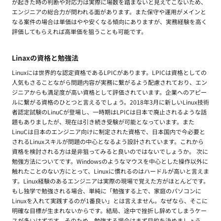
が起きた時の判断や対応力は実際に場数を踏まないと見えてこないため、
エンジニアの総合力が問われる面があります。また保守や運用がメインと
なる案件の場合は単価はやや安くなる傾向にありますが、実務経験を高く
評価してもらえれば高単価を狙うことも可能です。
Linaxの資格と勉強法
Linuxには世界的な認定資格であるLPICがあります。LPICは資格としての
人気もさることながら問題内容が実務に繋がるよう配慮されており、エン
ジニアからも満足度が高い資格として評価されています。企業へのアピー
ルに繋がる資格のひとつと言えるでしょう。2018年3月に新しいLinux技術
者認定試験のLinuCが登場し、一時期はLPICは日本で廃止されるような話
題もありましたが、現在は引き続き受験が可能となっています。また
LinuCは日本のエンジニア向けに制定された資格で、日本国内で今必要と
されるLinuxスキルが問題の中心となるよう設計されています。これから
資格を検討される方は是非狙ってみると良いのではないでしょうか。 次に
勉強方法についてです。Windowsのようなマウスを中心とした操作以外に
触れたことのない方にとって、Linuxに慣れるのはハードルが高いと言えま
す。Linux経験のあるエンジニアは実際の現場で覚えた方がほとんどです。
もし独学で勉強される場合、単純に「勉強する上で、家庭のパソコンに
Linuxを入れて実践するのが1番良い」とは言えません。なぜなら、そこに
明確な目標が生まれないからです。結局、途中で挫折し辞めてしまうケー
スが多いはずです。そのため、勉強する場合はまず目的を決めましょう。