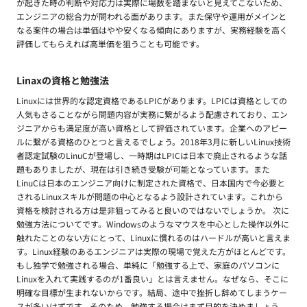
が起きた時の判断や対応力は実際に場数を踏まないと見えてこないため、
エンジニアの総合力が問われる面があります。また保守や運用がメインと
なる案件の場合は単価はやや安くなる傾向にありますが、実務経験を高く
評価してもらえれば高単価を狙うことも可能です。
Linaxの資格と勉強法
Linuxには世界的な認定資格であるLPICがあります。LPICは資格としての
人気もさることながら問題内容が実務に繋がるよう配慮されており、エン
ジニアからも満足度が高い資格として評価されています。企業へのアピー
ルに繋がる資格のひとつと言えるでしょう。2018年3月に新しいLinux技術
者認定試験のLinuCが登場し、一時期はLPICは日本で廃止されるような話
題もありましたが、現在は引き続き受験が可能となっています。また
LinuCは日本のエンジニア向けに制定された資格で、日本国内で今必要と
されるLinuxスキルが問題の中心となるよう設計されています。これから
資格を検討される方は是非狙ってみると良いのではないでしょうか。 次に
勉強方法についてです。Windowsのようなマウスを中心とした操作以外に
触れたことのない方にとって、Linuxに慣れるのはハードルが高いと言えま
す。Linux経験のあるエンジニアは実際の現場で覚えた方がほとんどです。
もし独学で勉強される場合、単純に「勉強する上で、家庭のパソコンに
Linuxを入れて実践するのが1番良い」とは言えません。なぜなら、そこに
明確な目標が生まれないからです。結局、途中で挫折し辞めてしまうケー
スが多いはずです。そのため、勉強する場合はまず目的を決めましょう。