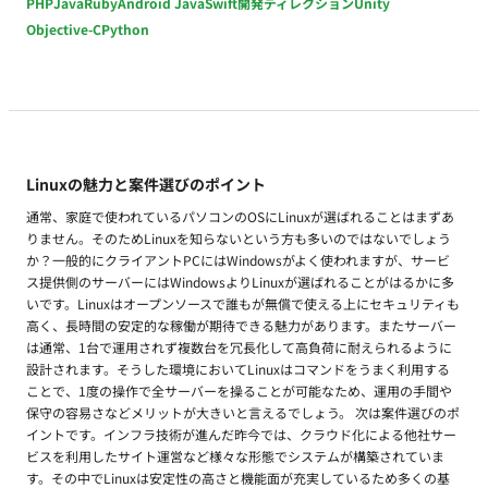
PHP
Java
Ruby
Android Java
Swift
開発ディレクション
Unity
Objective-C
Python
Linuxの魅力と案件選びのポイント
通常、家庭で使われているパソコンのOSにLinuxが選ばれることはまずあ
りません。そのためLinuxを知らないという方も多いのではないでしょう
か？一般的にクライアントPCにはWindowsがよく使われますが、サービ
ス提供側のサーバーにはWindowsよりLinuxが選ばれることがはるかに多
いです。Linuxはオープンソースで誰もが無償で使える上にセキュリティも
高く、長時間の安定的な稼働が期待できる魅力があります。またサーバー
は通常、1台で運用されず複数台を冗長化して高負荷に耐えられるように
設計されます。そうした環境においてLinuxはコマンドをうまく利用する
ことで、1度の操作で全サーバーを操ることが可能なため、運用の手間や
保守の容易さなどメリットが大きいと言えるでしょう。 次は案件選びのポ
イントです。インフラ技術が進んだ昨今では、クラウド化による他社サー
ビスを利用したサイト運営など様々な形態でシステムが構築されていま
す。その中でLinuxは安定性の高さと機能面が充実しているため多くの基