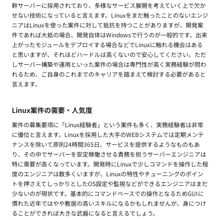
幹サーバーに採用されており、多様なサービス展開を考えていく上で欠か
せない技術になっていると言えます。Linuxをまだ触ったことのないエンジ
ニアはLinuxを使った案件に対して抵抗を持つことがありますが、開発案
件であれば大抵の場合、開発自体はWindowsで行うのが一般的です。出来
上がったモジュールをデプロイする場合などでLinuxに触れる機会はある
と思いますが、それほどハードルは高くないので安心してください。ただ
しサーバー構築や運用といった案件の場合は専門性が高く実務経験が問わ
れるため、ご自身のこれまでのキャリアを踏まえて検討する必要があると
言えます。
Linux案件の需要・人気度
案件の募集要項に「Linux経験者」という案件も多く、実務経験者は非常
に優位と言えます。Linuxを採用した大手のWEBシステムでは定期メンテ
ナンスを除いて原則24時間365日、サービスを提供するようなものもあ
り、その中でサーバーを安定稼働させる責務を担うサーバーエンジニアは
特に需要が高くなっています。開発時にLinuxで少しコマンドを操作した程
度のエンジニアは数多くいますが、Linuxの特性やチューニングのポイン
トを押さえてしっかりとしたOS設定や監視などができるエンジニアはまだ
少ないのが現状です。基本的にコマンドベースでの操作となるためGUIに
慣れた近年ではやや敷居の高いスキルになるかもしれませんが、身につけ
ることができれば大きな武器になると言えるでしょう。