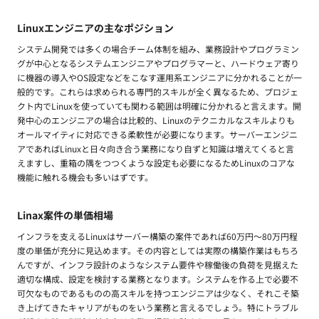
Linuxエンジニアの主なポジション
システム開発では多くの場合チーム体制を組み、業務設計やプログラミン
グが中心となるシステムエンジニアやプログラマーと、ハードウェア寄り
に機器の導入やOS設定などをこなす運用系エンジニアに分かれることが一
般的です。これらは求められる専門的スキルが全く異なるため、プロジェ
クト内でLinuxを使っていても関わる範囲は明確に分かれると言えます。開
発中心のエンジニアの場合は比較的、Linuxのテクニカルなスキルよりも
オールマイティに対応できる柔軟性が必要になります。サーバーエンジニ
アであればLinuxと日々向き合う業務になり自ずと知識は増えてくると言
えますし、重箱の隅をつつくような設定も必要になるためLinuxのコアな
機能に触れる機会も多いはずです。
Linax案件の単価相場
インフラを支えるLinuxはサーバー構築の案件であれば60万円〜80万円程
度の単価が充分に見込めます。その内容としては実際の構築作業はもちろ
んですが、インフラ設計のようなシステム要件や稼働後の負荷を見据えた
適切な構成、設定を検討する業務となります。システムを作る上で必要不
可欠なものであるものの高スキルを持つエンジニアは少なく、それこそ築
き上げてきたキャリアがものをいう業務と言えるでしょう。特にトラブル