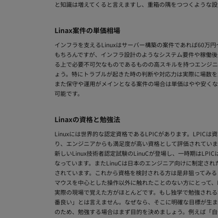
と知識は増えてくると言えますし、重箱の隅をつつくような設定
Linax案件の単価相場
インフラを支えるLinuxはサーバー構築の案件であれば60
もちろんですが、インフラ設計のようなシステム要件や稼働後
る上で必要不可欠なものであるものの高スキルを持つエンジニ
ょう。特にトラブルが起きた時の判断や対応力は実際に場数を
また保守や運用がメインとなる案件の場合は単価はやや安くな
可能です。
Linaxの資格と勉強法
Linuxには世界的な認定資格であるLPICがあります。LP
り、エンジニアからも満足度が高い資格として評価されています
新しいLinux技術者認定試験のLinuCが登場し、一時期は
なっています。またLinuCは日本のエンジニア向けに制定され
されています。これから資格を検討される方は是非狙ってみると
マウスを中心とした操作以外に触れたことのない方にとって、Li
実際の現場で覚えた方がほとんどです。もし独学で勉強される場
番良い」とは言えません。なぜなら、そこに明確な目標が生ま
のため、勉強する場合はまず目的を決めましょう。例えば「自分