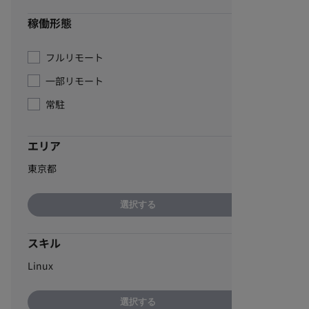
稼働形態
フルリモート
一部リモート
常駐
エリア
東京都
選択する
スキル
Linux
選択する