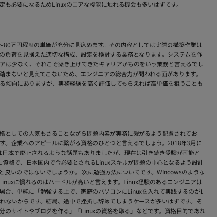
も必要になるためLinuxのコアな機能に触れる機会も多いはずです。
万円〜80万円程度の単価が充分に見込めます。その内容としては実際の構築作業は
の負荷を見据えた適切な構成、設定を検討する業務となります。システムを作
アは少なく、それこそ築き上げてきたキャリアがものをいう業務と言えるでし
踏まないと見えてこないため、エンジニアの総合力が問われる面があります。
る傾向にありますが、実務経験を高く評価してもらえれば高単価を狙うことも
ICは資格としての人気もさることながら問題内容が実務に繋がるよう配慮されてお
。企業へのアピールに繋がる資格のひとつと言えるでしょう。2018年3月に
LPICは日本で廃止されるような話題もありましたが、現在は引き続き受験が可能と
た資格で、日本国内で今必要とされるLinuxスキルが問題の中心となるよう設計
良いのではないでしょうか。 次に勉強方法についてです。Windowsのような
nuxに慣れるのはハードルが高いと言えます。Linux経験のあるエンジニアは
合、単純に「勉強する上で、家庭のパソコンにLinuxを入れて実践するのが1
れないからです。結局、途中で挫折し辞めてしまうケースが多いはずです。そ
のサイトやブログを作る」「Linuxの資格を取る」などです。資格目的であれ