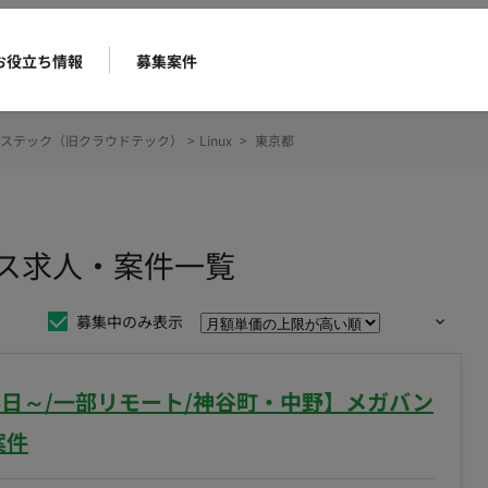
お役立ち情報
募集案件
ステック（旧クラウドテック）
>
Linux
>
東京都
ンス求人・案件一覧
募集中のみ表示
4日～/一部リモート/神谷町・中野】メガバン
案件