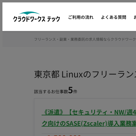
ご利用の流れ
よくある質問
フリーランス・副業・業務委託の求人情報ならクラウドワーク
東京都 Linuxのフリーラ
5
該当するお仕事数
件
《派遣》【セキュリティ・NW/週
ク向けのSASE(Zscaler)導入業務