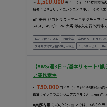
1,500,000
〜
円／月
（※月160時間稼働
職種：
セキュリティエンジニア
スキル：
その他
エ
■PJ概要 ゼロトラストアーキテクチャを
SASE/CASB/DLPの大規模導入を行う
す。 ■業務内容 テストフェーズにおける
ートおよび技術課題対応。 ■ 雇用形態：派
AWSを使っている
上場企業
業界のリードカンパニ
与 時給：6,500円 ～ 9,000円 ※ご
スキル次第で月額100万円以上
BtoBサービス
SI
中野駅徒歩5分）※出社できる方優先 ■ 勤務時間
業：ほぼなし ■ 休日・休暇 完全週休2日
6ヶ月継続後に付与） ■ 福利厚生・待遇
【AWS/週3日～/基本リモート
険、労災保険） 交通費全額支給 ■その他 
ア業務案件
750,000
〜
円／月
（※月160時間稼働の場
職種：
インフラエンジニア
スキル：
Amazon Web 
■業務内容 このポジションでは、AWSク