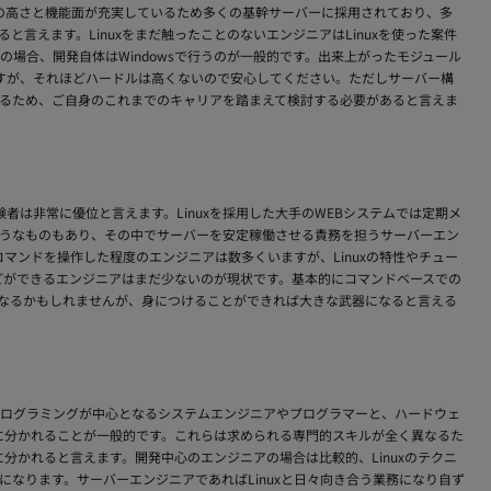
性の高さと機能面が充実しているため多くの基幹サーバーに採用されており、多
言えます。Linuxをまだ触ったことのないエンジニアはLinuxを使った案件
場合、開発自体はWindowsで行うのが一般的です。出来上がったモジュール
ますが、それほどハードルは高くないので安心してください。ただしサーバー構
るため、ご自身のこれまでのキャリアを踏まえて検討する必要があると言えま
験者は非常に優位と言えます。Linuxを採用した大手のWEBシステムでは定期メ
るようなものもあり、その中でサーバーを安定稼働させる責務を担うサーバーエン
コマンドを操作した程度のエンジニアは数多くいますが、Linuxの特性やチュー
どができるエンジニアはまだ少ないのが現状です。基本的にコマンドベースでの
になるかもしれませんが、身につけることができれば大きな武器になると言える
ログラミングが中心となるシステムエンジニアやプログラマーと、ハードウェ
に分かれることが一般的です。これらは求められる専門的スキルが全く異なるた
に分かれると言えます。開発中心のエンジニアの場合は比較的、Linuxのテクニ
なります。サーバーエンジニアであればLinuxと日々向き合う業務になり自ず