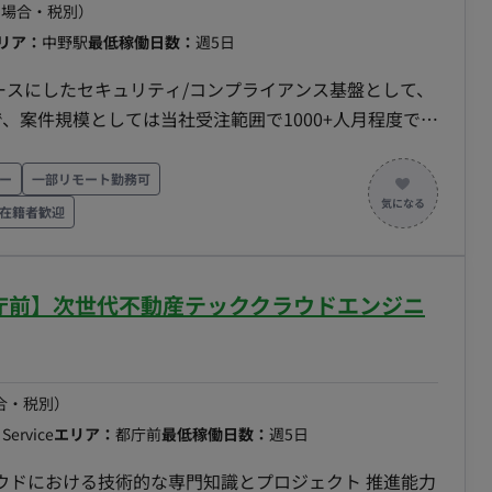
の場合・税別）
リア：
中野駅
最低稼働日数：
週5日
ベースにしたセキュリティ/コンプライアンス基盤として、
案件で、案件規模としては当社受注範囲で1000+人月程度で
、テストによって発見された技術トラブルのトラブルシュ
遣社員（週20時間以上のため、社会保険加入必須） ■ 給
ー
一部リモート勤務可
経験、スキルによって決定します。 ■ 勤務地：東京（最寄り駅：
er在籍者歓迎
 9:00 ～ 17:30（実働7.5時間／休憩1時間） ※残
制（土日祝） 年次有給休暇（規定に基づき、就業開始から
 社会保険・厚生年金完備（健康保険、厚生年金、雇用保
/都庁前】次世代不動産テッククラウドエンジニ
月末締め、25日支払い
合・税別）
Service
エリア：
都庁前
最低稼働日数：
週5日
ラウドにおける技術的な専門知識とプロジェクト 推進能力