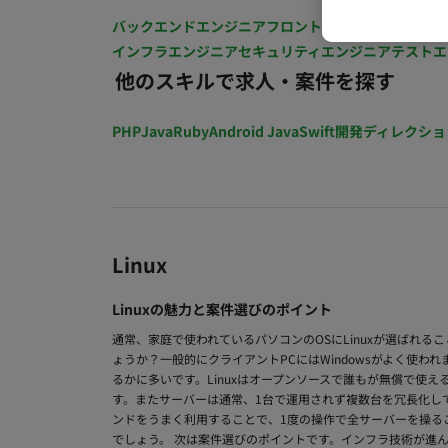
バックエンドエンジニア
フロントエンジニア
iOSエン
インフラエンジニア
セキュリティエンジニア
テストエ
他のスキルで求人・案件を探す
PHP
Java
Ruby
Android Java
Swift
開発ディレクショ
Linux
Linuxの魅力と案件選びのポイント
通常、家庭で使われているパソコンのOSにLinuxが選ばれる
ょうか？一般的にクライアントPCにはWindowsがよく使われ
るかに多いです。Linuxはオープンソースで誰もが無償で使
す。またサーバーは通常、1台で運用されず複数台を冗長化して
ンドをうまく利用することで、1度の操作で全サーバーを操る
でしょう。 次は案件選びのポイントです。インフラ技術が進