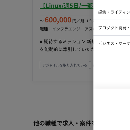
iOSエンジ
ティの関係により、出社が必要となります。 ■チーム環境 チーム単位で協力して作業を進める
【Linux/週5日/一部リモート
にしており、 実装で不明な点などがあれ
Webデザイ
インフラエ
編集・ライティ
600,000
行っております。 最初はある程度実装の方法がパターン化されているものに関しての改修から行っ
テストエン
〜
円／月
（※月160時間稼働の場
Webコーダ
グラフィッ
ていただき、 徐々に大きめの改修を行っ
プロダクト開発
職種：
インフラエンジニア
スキル：
Linux
エリア
ラストレー
編集者・翻
Webディ
■ 期待するミッション 新規の基盤対応チ
ビジネス・マーケ
クトマネー
を能動的に牽引していただくことを期待し
マーケター
システムコ
生する課題に対して自立してコミュニケー
コンサルタ
せる役割を担っていただきます。 ■ 業務内容・担当工程 【デジタル決済向けプラットフォームのイ
アジャイルを取り入れている
高成長企業
一部リモ
ンフラ設計・構築・テスト】 ・カード会
プロンプト
支援 ・Windows環境を中心とした、O
および総合テストの支援 ・（プロジェク
計・構築業務 ■インフラ Windows, Linux, VMware, Nutanix ■ 働き方 ・ 稼働量：週5日 ・ リモー
ト稼働：一部リモート（基本リモート、P
他の職種で求人・案件を探す