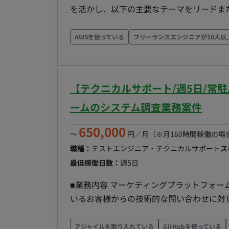
を活かし、以下の主要なテーマをリードまたは支援していただき
実行環境移行 - AWSアカウントの整理・統廃
IaC（Infrastructure as Code）の推進 
AWSを使っている
フリーランスエンジニアが10人以
ラの自動化・コード化を 推進し、再現性、
題解決とベストプラクティス導入 - 社内チーム（開発・イン
Ruby, PHP, JavaScript - Codeigniter, Ruby
【テクニカルサポート/週5日/常駐
（Aurora）, Amazon ElastiCache （Redis） -
算：140～180h（上下割） ■募集人数：2
ームのシステム調査業務案件
作業時間：10:00～19:00 ■稼働形態：
650,000
〜
円／月
（※月160時間稼働の場
職種：
テストエンジニア・テクニカルサポート
ス
最低稼働日数：
週5日
■業務内容 マーケティングプラットフォー
いるお客様からの技術的な問い合わせに対
要なスクリプトの実装をしていただきます。
に入室し、本番環境のDBに対してSQLを使い
アジャイルを取り入れている
GitHubを使っている