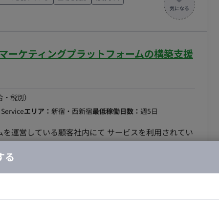
ながら調査を行って頂きます。 スクリプトの実装に関し
ユーザーの環境に合わせてjavascriptをカスタマイ
の実装をしていただきます。 ■働き方 ・週5日
環境 チーム単位で協力して作
toBマーケティングプラットフォームの構築支援
な点などがあれば、チーム内で質問すれば助けてもらえる
めの改修を行っていただくなど、キャッチアップしながら
合・税別）
開発を進めていただくように、タスクの分担を差配しながら進めています。 ■開始時期 即日
Service
エリア：
新宿・西新宿
最低稼働日数：
週5日
ムを運営している顧客社内にて サービスを利用されてい
てシステム側の調査やサービスの導入に必要なスクリプ
する
データの抽出を行って頂きます。 また、顧客からの問い
AWSを使っている
上場を視野
急募求人
行って頂きます。 スクリプトの実装に関しては、プロダ
境に合わせてjavascriptをカスタマイズする箇所があ
ドエンジニア
フロントエンジニア
■働き方 ・週5日稼働 ・セキュリ