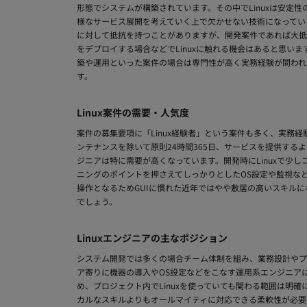
形態でシステムが構築されています。その中でLinuxは安定
様なサービス展開を考えていく上で欠かせない技術になっていると
に対して抵抗を持つことがありますが、開発案件であれば大抵の
をデプロイする場合などでLinuxに触れる機会はあると思い
築や運用といった案件の場合は専門性が高く実務経験が問われ
す。
Linux案件の需要・人気度
案件の募集要項に「Linux経験者」という案件も多く、実務経
ンテナンスを除いて原則24時間365日、サービスを提供す
ジニアは特に需要が高くなっています。開発時にLinuxで少し
ニングのポイントを押さえてしっかりとしたOS設定や監視な
操作となるためGUIに慣れた近年ではやや敷居の高いスキル
でしょう。
Linuxエンジニアの主なポジション
システム開発では多くの場合チーム体制を組み、業務設計やプ
ア寄りに機器の導入やOS設定などをこなす運用系エンジニア
め、プロジェクト内でLinuxを使っていても関わる範囲は明確
カルなスキルよりもオールマイティに対応できる柔軟性が必要に