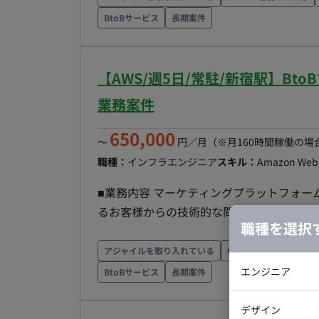
客からの問い合わせに対して、コードをみ
BtoBサービス
長期案件
ては、プロダクトで提供している機能の中で、 
ズする箇所があり、 CSと連携して必要なスクリプト
稼働 ・セキュリティの関係により、出社が必要となります。 ■チーム
【AWS/週5日/常駐/新宿駅】B
業を進めるようにしており、 実装で不明
業務案件
ような雰囲気で行っております。 最初はある程度実装の方法がパターン化されているものに関して
の改修から行っていただき、 徐々に大き
650,000
〜
円／月
（※月160時間稼働の場
職種：
インフラエンジニア
スキル：
Amazon Web 
■業務内容 マーケティングプラットフォー
るお客様からの技術的な問い合わせに対し
職種を選択
トの実装をしていただきます。 問い合わせに関する調査については、 セキュアルームに入室し、本
番環境のDBに対してSQLを使い該当する
アジャイルを取り入れている
GitHubを使っている
合わせに対して、コードをみながら調査を
エンジニア
BtoBサービス
長期案件
クトで提供している機能の中で、ユーザーの環
バックエン
り、CSと連携して必要なスクリプトの実装をしていただきます。 
デザイン