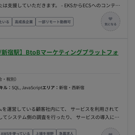
ます。 - EKSからECSへのコンテナ
合と最適化 - AWSコスト最適化の推進 -
- TerraformまたはAWS CloudFormationを用いたインフ
上いる
高成長企業
一部リモート勤務可
運用効率、セキュリティの向上に貢献。 - 技術的な課
フラ）との連携 ■開発環境 - Golang,
 on Rails, Backbone.js, Laravel, Vue.js - Amazon RDS
/新宿駅】BtoBマーケティングプラットフォ
 Docker, CircleCI, Kubernetes - GitHub, JIRA ■精
名（8月開始1名、10月開始1名） ■作業期間：長期予定 ■
フルリモート（地方在住検討可）
合・税別）
キル：
SQL, JavaScript
エリア：
新宿・西新宿
ムを運営している顧客社内にて、 サービスを利用されて
してシステム側の調査を行ったり、 サービスの導入に必
 問い合わせに関する調査については、 セキュアルーム
該当するデータの抽出を行って頂きます。 また、顧
AWSを使っている
上場を視野
急募求人