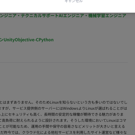
キャンセル
ジニア・Androidエンジニア
ゲームプログラマ・エンジニア
ンジニア・テクニカルサポート
AIエンジニア・機械学習エンジニア
ン
Unity
Objective-C
Python
ことはまずありません。そのためLinuxを知らないという方も多いのではないでし
ますが、サービス提供側のサーバーにはWindowsよりLinuxが選ばれることがは
える上にセキュリティも高く、長時間の安定的な稼働が期待できる魅力がありま
高負荷に耐えられるように設計されます。そうした環境においてLinuxはコマ
ことが可能なため、運用の手間や保守の容易さなどメリットが大きいと言える
んだ昨今では、クラウド化による他社サービスを利用したサイト運営など様々な