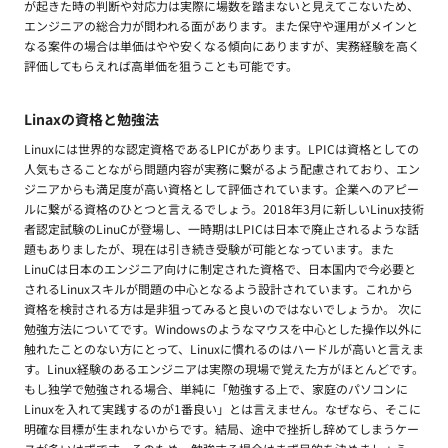
が起きた時の判断や対応力は実際に場数を踏まないと見えてこないため、
エンジニアの総合力が問われる面があります。また保守や運用がメインと
なる案件の場合は単価はやや安くなる傾向にありますが、実務経験を高く
評価してもらえれば高単価を狙うことも可能です。
Linaxの資格と勉強法
Linuxには世界的な認定資格であるLPICがあります。LPICは資格としての
人気もさることながら問題内容が実務に繋がるよう配慮されており、エン
ジニアからも満足度が高い資格として評価されています。企業へのアピー
ルに繋がる資格のひとつと言えるでしょう。2018年3月に新しいLinux技術
者認定試験のLinuCが登場し、一時期はLPICは日本で廃止されるような話
題もありましたが、現在は引き続き受験が可能となっています。また
LinuCは日本のエンジニア向けに制定された資格で、日本国内で今必要と
されるLinuxスキルが問題の中心となるよう設計されています。これから
資格を検討される方は是非狙ってみると良いのではないでしょうか。 次に
勉強方法についてです。Windowsのようなマウスを中心とした操作以外に
触れたことのない方にとって、Linuxに慣れるのはハードルが高いと言えま
す。Linux経験のあるエンジニアは実際の現場で覚えた方がほとんどです。
もし独学で勉強される場合、単純に「勉強する上で、家庭のパソコンに
Linuxを入れて実践するのが1番良い」とは言えません。なぜなら、そこに
明確な目標が生まれないからです。結局、途中で挫折し辞めてしまうケー