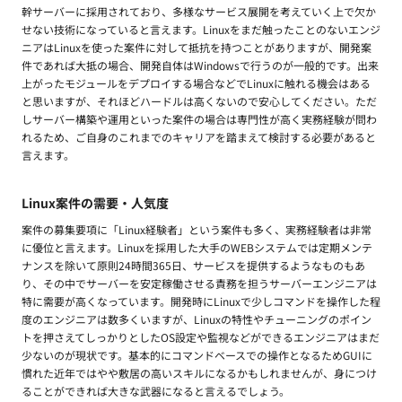
幹サーバーに採用されており、多様なサービス展開を考えていく上で欠か
せない技術になっていると言えます。Linuxをまだ触ったことのないエンジ
ニアはLinuxを使った案件に対して抵抗を持つことがありますが、開発案
件であれば大抵の場合、開発自体はWindowsで行うのが一般的です。出来
上がったモジュールをデプロイする場合などでLinuxに触れる機会はある
と思いますが、それほどハードルは高くないので安心してください。ただ
しサーバー構築や運用といった案件の場合は専門性が高く実務経験が問わ
れるため、ご自身のこれまでのキャリアを踏まえて検討する必要があると
言えます。
Linux案件の需要・人気度
案件の募集要項に「Linux経験者」という案件も多く、実務経験者は非常
に優位と言えます。Linuxを採用した大手のWEBシステムでは定期メンテ
ナンスを除いて原則24時間365日、サービスを提供するようなものもあ
り、その中でサーバーを安定稼働させる責務を担うサーバーエンジニアは
特に需要が高くなっています。開発時にLinuxで少しコマンドを操作した程
度のエンジニアは数多くいますが、Linuxの特性やチューニングのポイン
トを押さえてしっかりとしたOS設定や監視などができるエンジニアはまだ
少ないのが現状です。基本的にコマンドベースでの操作となるためGUIに
慣れた近年ではやや敷居の高いスキルになるかもしれませんが、身につけ
ることができれば大きな武器になると言えるでしょう。