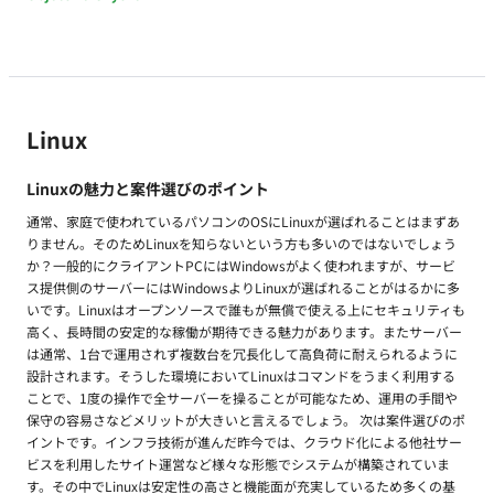
Linux
Linuxの魅力と案件選びのポイント
通常、家庭で使われているパソコンのOSにLinuxが選ばれることはまずあ
りません。そのためLinuxを知らないという方も多いのではないでしょう
か？一般的にクライアントPCにはWindowsがよく使われますが、サービ
ス提供側のサーバーにはWindowsよりLinuxが選ばれることがはるかに多
いです。Linuxはオープンソースで誰もが無償で使える上にセキュリティも
高く、長時間の安定的な稼働が期待できる魅力があります。またサーバー
は通常、1台で運用されず複数台を冗長化して高負荷に耐えられるように
設計されます。そうした環境においてLinuxはコマンドをうまく利用する
ことで、1度の操作で全サーバーを操ることが可能なため、運用の手間や
保守の容易さなどメリットが大きいと言えるでしょう。 次は案件選びのポ
イントです。インフラ技術が進んだ昨今では、クラウド化による他社サー
ビスを利用したサイト運営など様々な形態でシステムが構築されていま
す。その中でLinuxは安定性の高さと機能面が充実しているため多くの基