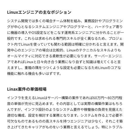
Linuxエンジニアの主なポジション
システム開発では多くの場合チーム体制を組み、業務設計やプログラミン
グが中心となるシステムエンジニアやプログラマーと、ハードウェア寄り
に機器の導入やOS設定などをこなす運用系エンジニアに分かれることが一
般的です。これらは求められる専門的スキルが全く異なるため、プロジェ
クト内でLinuxを使っていても関わる範囲は明確に分かれると言えます。開
発中心のエンジニアの場合は比較的、Linuxのテクニカルなスキルよりも
オールマイティに対応できる柔軟性が必要になります。サーバーエンジニ
アであればLinuxと日々向き合う業務になり自ずと知識は増えてくると言
えますし、重箱の隅をつつくような設定も必要になるためLinuxのコアな
機能に触れる機会も多いはずです。
Linax案件の単価相場
インフラを支えるLinuxはサーバー構築の案件であれば60万円〜80万円程
度の単価が充分に見込めます。その内容としては実際の構築作業はもちろ
んですが、インフラ設計のようなシステム要件や稼働後の負荷を見据えた
適切な構成、設定を検討する業務となります。システムを作る上で必要不
可欠なものであるものの高スキルを持つエンジニアは少なく、それこそ築
き上げてきたキャリアがものをいう業務と言えるでしょう。特にトラブル