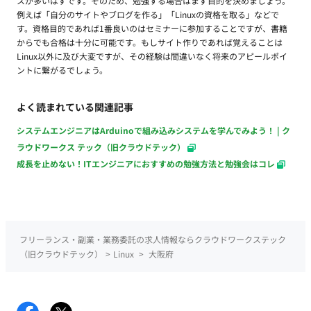
スが多いはずです。そのため、勉強する場合はまず目的を決めましょう。
例えば「自分のサイトやブログを作る」「Linuxの資格を取る」などで
す。資格目的であれば1番良いのはセミナーに参加することですが、書籍
からでも合格は十分に可能です。もしサイト作りであれば覚えることは
Linux以外に及び大変ですが、その経験は間違いなく将来のアピールポイ
ントに繋がるでしょう。
よく読まれている関連記事
システムエンジニアはArduinoで組み込みシステムを学んでみよう！ | ク
ラウドワークス テック（旧クラウドテック）
成長を止めない！ITエンジニアにおすすめの勉強方法と勉強会はコレ
フリーランス・副業・業務委託の求人情報ならクラウドワークステック
（旧クラウドテック）
>
Linux
>
大阪府