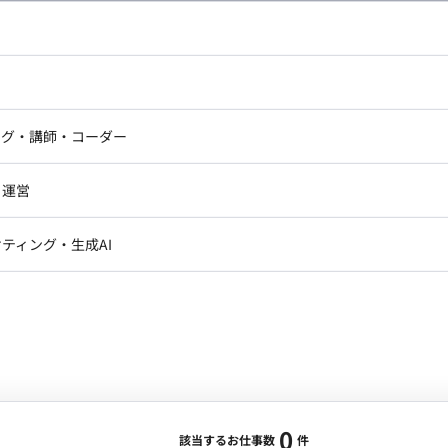
し広い条件設定で検索してみてください。
ドエンジニア
フロントエンジニア
ニア・Androidエンジニア
ゲームプログラマ・エンジニ
アートディレクター・クリエイ
ナー・UI/UXデザイナー
ンジニア
セキュリティエンジニア
ング・講師・コーダー
ター
ジニア・テクニカルサポート
AIエンジニア・機械学習エン
ー
Webライター
クデザイナー・CGデザイナー・イ
ジニア・Androidエンジニア
ゲームプログラマ・エンジニア
・運営
ター
ンジニア・テクニカルサポート
AIエンジニア・機械学習エンジニア
訳・その他ライター
レクター・プロデューサー・プロジェ
データアナリスト・データサ
ティング・生成AI
ジャー
・メディア運用
DX推進
ン
Unity
Objective-C
Python
ンサルタント・ITコンサルタント
ント・企画・セールス
採用・組織開発・制度設計
エンジニアリング
0
該当するお仕事数
件