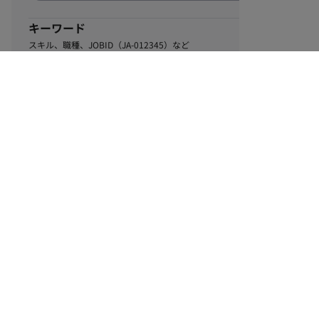
キーワード
スキル、職種、JOBID（JA-012345）など
0
該当するお仕事数
件
この条件で絞り込む
ル
利用規約
個人情報保護方針
サイトマップ