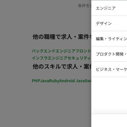
条件を変更するか、もう少
エンジニア
バックエン
デザイン
iOSエンジ
他の職種で求人・案件を探す
Webデザイ
インフラエ
編集・ライティ
テストエン
Webコーダ
グラフィッ
バックエンドエンジニア
フロントエンジニア
iOSエン
プロダクト開発
ラストレー
インフラエンジニア
セキュリティエンジニア
テストエ
編集者・翻
他のスキルで求人・案件を探す
Webディ
ビジネス・マーケ
クトマネー
マーケター
PHP
Java
Ruby
Android Java
Swift
開発ディレクショ
システムコ
コンサルタ
プロンプト