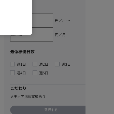
単価
円／月 〜
円／月
最低稼働日数
週1日
週2日
週3日
週4日
週5日
こだわり
メディア掲載実績あり
選択する