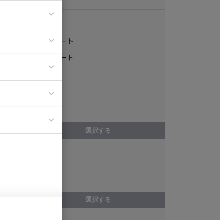
稼働形態
フルリモート
ア
一部リモート
ティブディレク
常駐
ジニア
エリア
イエンティスト
選択する
スキル
Unix
選択する