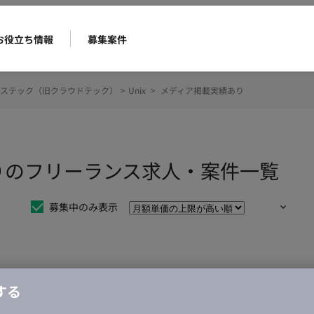
お役立ち情報
募集案件
ステック（旧クラウドテック）
>
Unix
>
メディア掲載実績あり
ありのフリーランス求人・案件一覧
募集中のみ表示
仕事は見つかりませんでした。
する