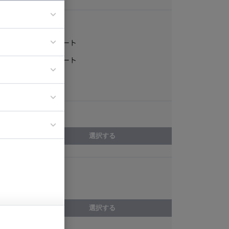
稼働形態
フルリモート
ア
一部リモート
ティブディレク
常駐
ジニア
エリア
イエンティスト
選択する
スキル
Unix
選択する