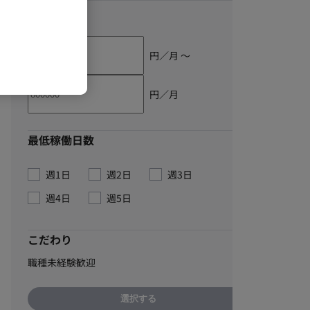
単価
円／月 〜
円／月
最低稼働日数
週1日
週2日
週3日
週4日
週5日
こだわり
職種未経験歓迎
選択する