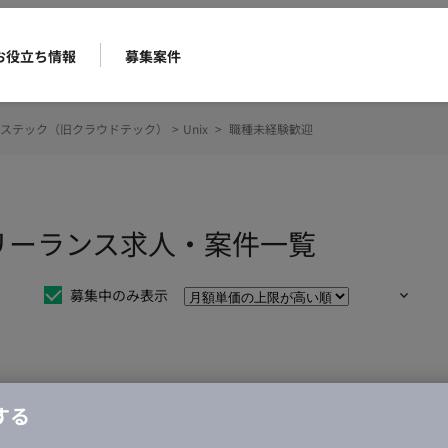
お役立ち情報
募集案件
ステック（旧クラウドテック）
>
Unix
>
職種未経験歓迎
フリーランス求人・案件一覧
募集中のみ表示
仕事は見つかりませんでした。
する