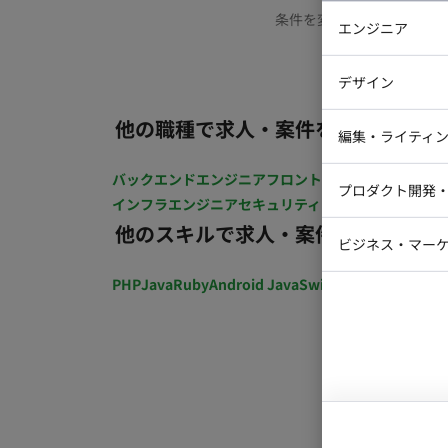
条件を変更するか、もう少
エンジニア
バックエン
デザイン
iOSエンジ
他の職種で求人・案件を探す
Webデザイ
インフラエ
編集・ライティ
テストエン
Webコーダ
グラフィッ
バックエンドエンジニア
フロントエンジニア
iOSエン
プロダクト開発
ラストレー
インフラエンジニア
セキュリティエンジニア
テストエ
編集者・翻
他のスキルで求人・案件を探す
Webディ
ビジネス・マーケ
クトマネー
マーケター
PHP
Java
Ruby
Android Java
Swift
開発ディレクショ
システムコ
コンサルタ
プロンプト