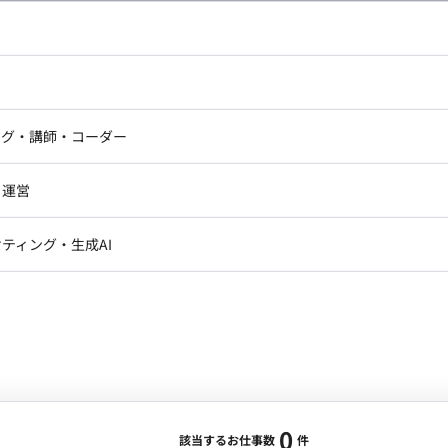
し広い条件設定で検索してみてください。
ドエンジニア
フロントエンジニア
ニア・Androidエンジニア
ゲームプログラマ・エンジニ
アートディレクター・クリエイ
ナー・UI/UXデザイナー
ンジニア
セキュリティエンジニア
ング・講師・コーダー
ター
ジニア・テクニカルサポート
AIエンジニア・機械学習エン
ー
Webライター
クデザイナー・CGデザイナー・イ
ジニア・Androidエンジニア
ゲームプログラマ・エンジニア
・運営
ター
ンジニア・テクニカルサポート
AIエンジニア・機械学習エンジニア
訳・その他ライター
レクター・プロデューサー・プロジェ
データアナリスト・データサ
ティング・生成AI
ジャー
・メディア運用
DX推進
ン
Unity
Objective-C
Python
ンサルタント・ITコンサルタント
ント・企画・セールス
採用・組織開発・制度設計
エンジニアリング
0
該当するお仕事数
件