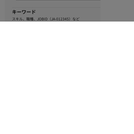
キーワード
スキル、職種、JOBID（JA-012345）など
0
該当するお仕事数
件
この条件で絞り込む
ル
利用規約
個人情報保護方針
サイトマップ