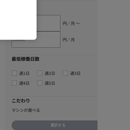
単価
円／月 〜
円／月
最低稼働日数
週1日
週2日
週3日
週4日
週5日
こだわり
マシンが選べる
選択する