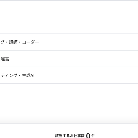
し広い条件設定で検索してみてください。
ドエンジニア
フロントエンジニア
ニア・Androidエンジニア
ゲームプログラマ・エンジニ
アートディレクター・クリエイ
ナー・UI/UXデザイナー
ンジニア
セキュリティエンジニア
ング・講師・コーダー
ター
ジニア・テクニカルサポート
AIエンジニア・機械学習エン
ー
Webライター
クデザイナー・CGデザイナー・イ
ジニア・Androidエンジニア
ゲームプログラマ・エンジニア
・運営
ター
ンジニア・テクニカルサポート
AIエンジニア・機械学習エンジニア
訳・その他ライター
レクター・プロデューサー・プロジェ
データアナリスト・データサ
ティング・生成AI
ジャー
・メディア運用
DX推進
ン
Unity
Objective-C
Python
ンサルタント・ITコンサルタント
ント・企画・セールス
採用・組織開発・制度設計
エンジニアリング
0
該当するお仕事数
件