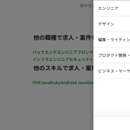
条件を変更するか、もう少
エンジニア
バックエン
デザイン
iOSエンジ
他の職種で求人・案件を探す
Webデザイ
インフラエ
編集・ライティ
テストエン
Webコーダ
グラフィッ
バックエンドエンジニア
フロントエンジニア
iOSエン
プロダクト開発
ラストレー
インフラエンジニア
セキュリティエンジニア
テストエ
編集者・翻
他のスキルで求人・案件を探す
Webディ
ビジネス・マーケ
クトマネー
マーケター
PHP
Java
Ruby
Android Java
Swift
開発ディレクショ
システムコ
コンサルタ
プロンプト