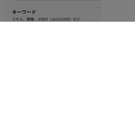
キーワード
スキル、職種、JOBID（JA-012345）など
0
該当するお仕事数
件
この条件で絞り込む
ル
利用規約
個人情報保護方針
サイトマップ