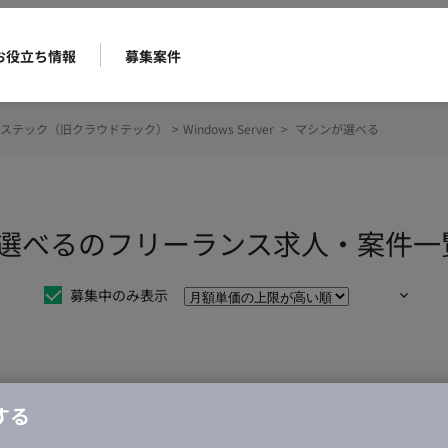
お役立ち情報
募集案件
ステック（旧クラウドテック）
>
Windows Server
>
マシンが選べる
マシンが選べるのフリーランス求人・案件一
募集中のみ表示
仕事は見つかりませんでした。
する