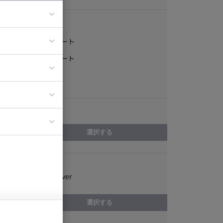
稼働形態
フルリモート
ア
一部リモート
ティブディレク
常駐
ジニア
エリア
イエンティスト
選択する
スキル
Windows Server
選択する