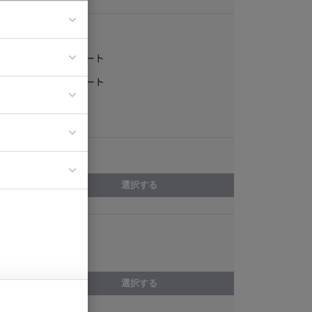
稼働形態
フルリモート
ア
一部リモート
ティブディレク
常駐
ジニア
エリア
イエンティスト
選択する
スキル
LESS
選択する