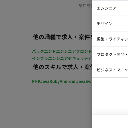
条件を変更するか、もう少
エンジニア
バックエン
デザイン
iOSエンジ
他の職種で求人・案件を探す
Webデザイ
インフラエ
編集・ライティ
テストエン
Webコーダ
グラフィッ
バックエンドエンジニア
フロントエンジニア
iOSエン
プロダクト開発
ラストレー
インフラエンジニア
セキュリティエンジニア
テストエ
編集者・翻
他のスキルで求人・案件を探す
Webディ
ビジネス・マーケ
クトマネー
マーケター
PHP
Java
Ruby
Android Java
Swift
開発ディレクショ
システムコ
コンサルタ
プロンプト