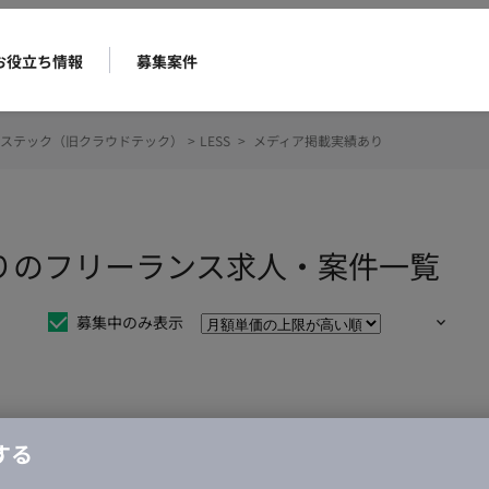
お役立ち情報
募集案件
ステック（旧クラウドテック）
>
LESS
>
メディア掲載実績あり
ありのフリーランス求人・案件一覧
募集中のみ表示
仕事は見つかりませんでした。
する