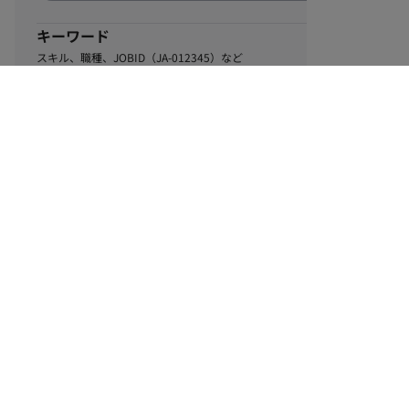
キーワード
スキル、職種、JOBID（JA-012345）など
0
該当するお仕事数
件
この条件で絞り込む
ル
利用規約
個人情報保護方針
サイトマップ