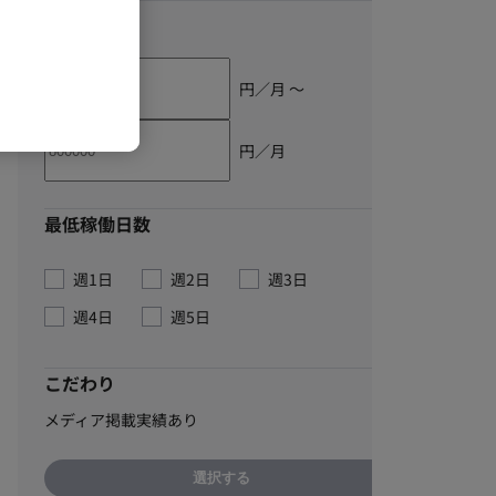
単価
円／月 〜
円／月
最低稼働日数
週1日
週2日
週3日
週4日
週5日
こだわり
メディア掲載実績あり
選択する