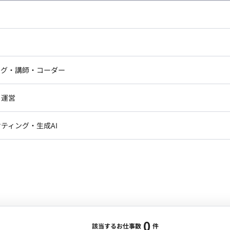
し広い条件設定で検索してみてください。
ドエンジニア
フロントエンジニア
ニア・Androidエンジニア
ゲームプログラマ・エンジニ
アートディレクター・クリエイ
ナー・UI/UXデザイナー
ンジニア
セキュリティエンジニア
ング・講師・コーダー
ター
ジニア・テクニカルサポート
AIエンジニア・機械学習エン
ー
Webライター
クデザイナー・CGデザイナー・イ
ジニア・Androidエンジニア
ゲームプログラマ・エンジニア
・運営
ター
ンジニア・テクニカルサポート
AIエンジニア・機械学習エンジニア
訳・その他ライター
レクター・プロデューサー・プロジェ
データアナリスト・データサ
ティング・生成AI
ジャー
・メディア運用
DX推進
ン
Unity
Objective-C
Python
ンサルタント・ITコンサルタント
ント・企画・セールス
採用・組織開発・制度設計
エンジニアリング
0
該当するお仕事数
件