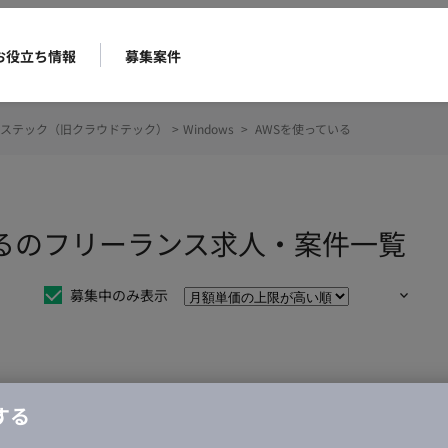
お役立ち情報
募集案件
ステック（旧クラウドテック）
>
Windows
>
AWSを使っている
ているのフリーランス求人・案件一覧
募集中のみ表示
仕事は見つかりませんでした。
する