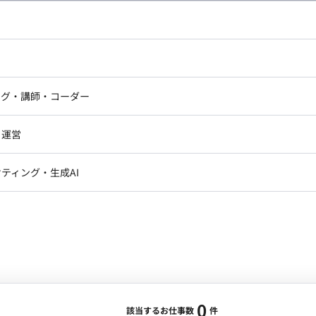
し広い条件設定で検索してみてください。
ドエンジニア
フロントエンジニア
ニア・Androidエンジニア
ゲームプログラマ・エンジニ
アートディレクター・クリエイ
ナー・UI/UXデザイナー
ンジニア
セキュリティエンジニア
ング・講師・コーダー
ター
ジニア・テクニカルサポート
AIエンジニア・機械学習エン
ー
Webライター
クデザイナー・CGデザイナー・イ
ジニア・Androidエンジニア
ゲームプログラマ・エンジニア
・運営
ター
ンジニア・テクニカルサポート
AIエンジニア・機械学習エンジニア
訳・その他ライター
レクター・プロデューサー・プロジェ
データアナリスト・データサ
ティング・生成AI
ジャー
・メディア運用
DX推進
ン
Unity
Objective-C
Python
ンサルタント・ITコンサルタント
ント・企画・セールス
採用・組織開発・制度設計
エンジニアリング
0
該当するお仕事数
件