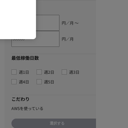
単価
円／月 〜
円／月
最低稼働日数
週1日
週2日
週3日
週4日
週5日
こだわり
AWSを使っている
選択する