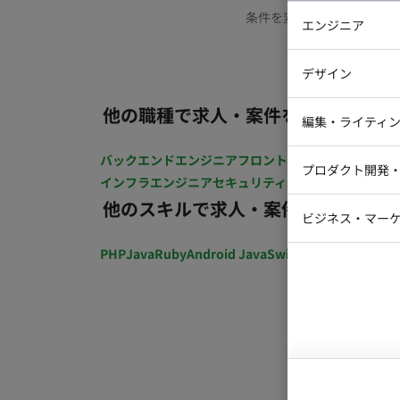
条件を変更するか、もう少
エンジニア
バックエン
デザイン
iOSエンジ
他の職種で求人・案件を探す
Webデザイ
インフラエ
編集・ライティ
テストエン
Webコーダ
グラフィッ
バックエンドエンジニア
フロントエンジニア
iOSエン
プロダクト開発
ラストレー
インフラエンジニア
セキュリティエンジニア
テストエ
編集者・翻
他のスキルで求人・案件を探す
Webディ
ビジネス・マーケ
クトマネー
マーケター
PHP
Java
Ruby
Android Java
Swift
開発ディレクショ
システムコ
コンサルタ
プロンプト