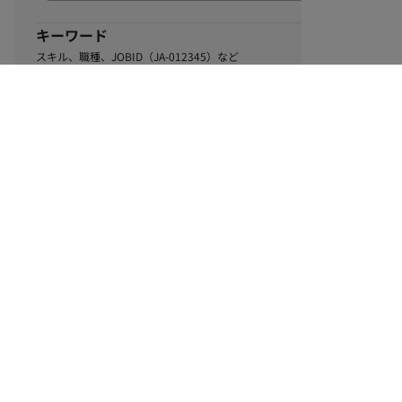
キーワード
スキル、職種、JOBID（JA-012345）など
0
該当するお仕事数
件
この条件で絞り込む
ル
利用規約
個人情報保護方針
サイトマップ