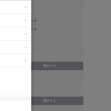
稼働形態
フルリモート
ア
一部リモート
ティブディレク
常駐
ジニア
エリア
イエンティスト
選択する
スキル
Windows
選択する