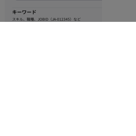
キーワード
スキル、職種、JOBID（JA-012345）など
0
該当するお仕事数
件
この条件で絞り込む
ル
利用規約
個人情報保護方針
サイトマップ