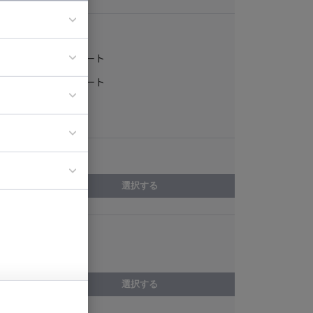
稼働形態
フルリモート
ア
一部リモート
ティブディレク
常駐
ジニア
エリア
イエンティスト
選択する
スキル
Windows
選択する