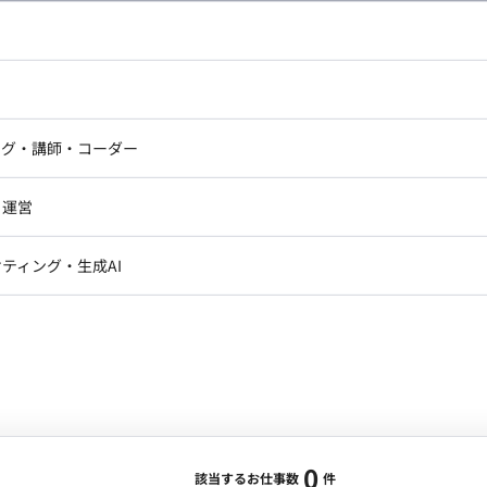
し広い条件設定で検索してみてください。
ドエンジニア
フロントエンジニア
ニア・Androidエンジニア
ゲームプログラマ・エンジニ
アートディレクター・クリエイ
ナー・UI/UXデザイナー
ンジニア
セキュリティエンジニア
ング・講師・コーダー
ター
ジニア・テクニカルサポート
AIエンジニア・機械学習エン
ー
Webライター
クデザイナー・CGデザイナー・イ
ジニア・Androidエンジニア
ゲームプログラマ・エンジニア
・運営
ター
ンジニア・テクニカルサポート
AIエンジニア・機械学習エンジニア
訳・その他ライター
レクター・プロデューサー・プロジェ
データアナリスト・データサ
ティング・生成AI
ジャー
・メディア運用
DX推進
ン
Unity
Objective-C
Python
ンサルタント・ITコンサルタント
ント・企画・セールス
採用・組織開発・制度設計
エンジニアリング
0
該当するお仕事数
件