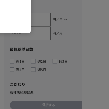
単価
円／月 〜
円／月
最低稼働日数
週1日
週2日
週3日
週4日
週5日
こだわり
職種未経験歓迎
選択する