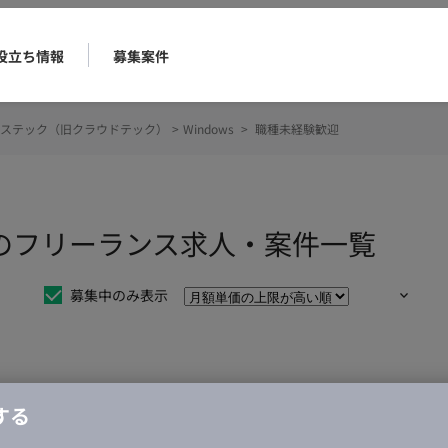
役立ち情報
募集案件
ステック（旧クラウドテック）
>
Windows
>
職種未経験歓迎
歓迎のフリーランス求人・案件一覧
募集中のみ表示
仕事は見つかりませんでした。
する