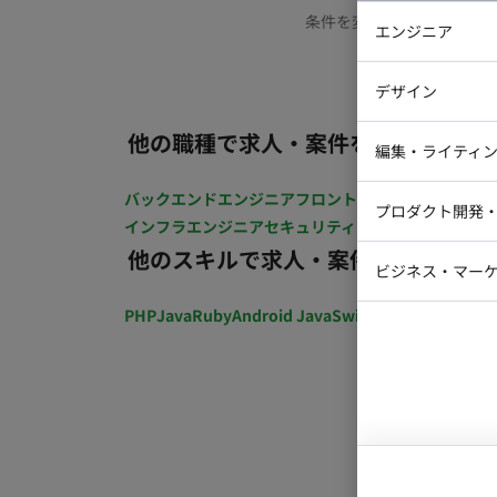
条件を変更するか、もう少
エンジニア
バックエン
デザイン
iOSエンジ
他の職種で求人・案件を探す
Webデザイ
インフラエ
編集・ライティ
テストエン
Webコーダ
グラフィッ
バックエンドエンジニア
フロントエンジニア
iOSエン
プロダクト開発
ラストレー
インフラエンジニア
セキュリティエンジニア
テストエ
編集者・翻
他のスキルで求人・案件を探す
Webディ
ビジネス・マーケ
クトマネー
マーケター
PHP
Java
Ruby
Android Java
Swift
開発ディレクショ
システムコ
コンサルタ
プロンプト