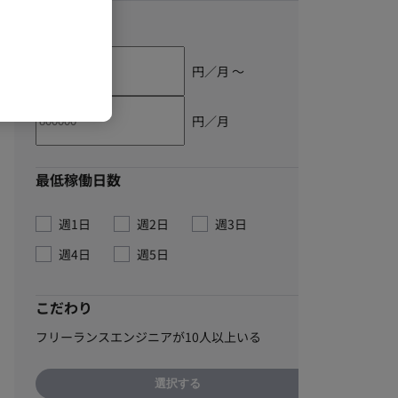
単価
円／月 〜
円／月
最低稼働日数
週1日
週2日
週3日
週4日
週5日
こだわり
フリーランスエンジニアが10人以上いる
選択する