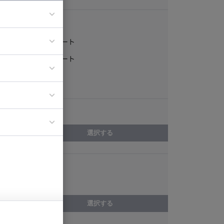
稼働形態
フルリモート
ア
一部リモート
ティブディレク
常駐
ジニア
エリア
イエンティスト
選択する
スキル
macOS
選択する