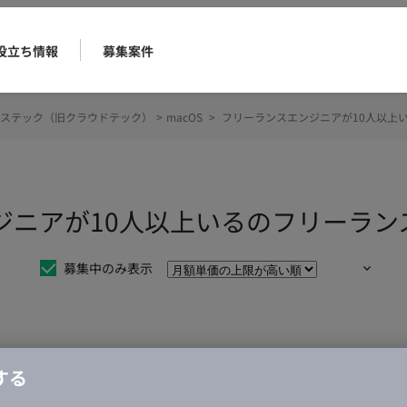
役立ち情報
募集案件
ステック（旧クラウドテック）
>
macOS
>
フリーランスエンジニアが10人以上
ンジニアが10人以上いるのフリーラ
募集中のみ表示
仕事は見つかりませんでした。
する