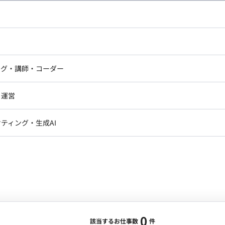
し広い条件設定で検索してみてください。
ドエンジニア
フロントエンジニア
ニア・Androidエンジニア
ゲームプログラマ・エンジニ
アートディレクター・クリエイ
ナー・UI/UXデザイナー
ンジニア
セキュリティエンジニア
ング・講師・コーダー
ター
ジニア・テクニカルサポート
AIエンジニア・機械学習エン
ー
Webライター
クデザイナー・CGデザイナー・イ
ジニア・Androidエンジニア
ゲームプログラマ・エンジニア
・運営
ター
ンジニア・テクニカルサポート
AIエンジニア・機械学習エンジニア
訳・その他ライター
レクター・プロデューサー・プロジェ
データアナリスト・データサ
ティング・生成AI
ジャー
・メディア運用
DX推進
ン
Unity
Objective-C
Python
ンサルタント・ITコンサルタント
ント・企画・セールス
採用・組織開発・制度設計
エンジニアリング
0
該当するお仕事数
件