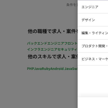
条件を変更するか、もう少
エンジニア
バックエン
デザイン
iOSエンジ
他の職種で求人・案件を探す
Webデザイ
インフラエ
編集・ライティ
テストエン
Webコーダ
グラフィッ
バックエンドエンジニア
フロントエンジニア
iOSエン
プロダクト開発
ラストレー
インフラエンジニア
セキュリティエンジニア
テストエ
編集者・翻
他のスキルで求人・案件を探す
Webディ
ビジネス・マーケ
クトマネー
マーケター
PHP
Java
Ruby
Android Java
Swift
開発ディレクショ
システムコ
コンサルタ
プロンプト