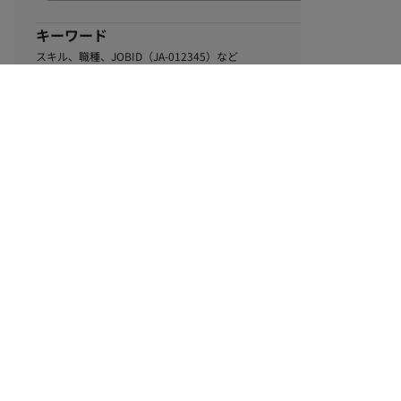
キーワード
スキル、職種、JOBID（JA-012345）など
0
該当するお仕事数
件
この条件で絞り込む
ル
利用規約
個人情報保護方針
サイトマップ