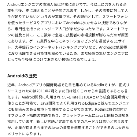
Androidエンジニアの市場人気は非常に高いです。今以上に力を入れる企
業も今後、更に増えることが予想されます。しかし、その需要に対して人
手が足りていないというのが実情です。その理由として、スマートフォン
を使ったサービスやアプリにおいてAndroidは欠かせない技術でありなが
ら、専門性を持ったエンジニア人口がまだ少ないためです。スマートフォ
ンの普及と共に、ここ数年で急速に技術者の市場規模が膨らんだのが原因
にあります。ゲーム業界を中心にネットショッピングを運営するECサイ
ト、大手銀行のインターネットバンキングアプリなど、Androidは他業種
に渡り活躍できる可能性を秘めているため、まだ経験の無いエンジニアに
とっても今後身につけておきたい技術になるでしょう。
Androidの歴史
近年、Androidアプリの開発現場で注目を集めているKotlinですが、正式リ
リースされたのは2011年7月とまだ日は浅くこれからの言語であるとも言
えます。Android開発に利用されているIntelliJ IDEAという統合開発環境で
使うことが可能で、Java開発でよく利用されるEclipseと並んでエンジニア
にも馴染みのある環境下で開発することができます。Kotlinは静的型付け
オブジェクト指向の言語であり、プラットフォームにJavaと同様の環境を
採用しています。新しい言語が定着するまでのハードルは高いと言えます
が、企業が抱える今までのJavaの資産を流用することができるのは大きな
メリットになります。