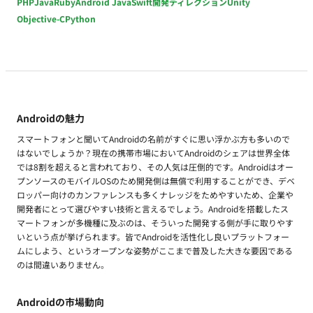
PHP
Java
Ruby
Android Java
Swift
開発ディレクション
Unity
Objective-C
Python
Androidの魅力
スマートフォンと聞いてAndroidの名前がすぐに思い浮かぶ方も多いので
はないでしょうか？現在の携帯市場においてAndroidのシェアは世界全体
では8割を超えると言われており、その人気は圧倒的です。Androidはオー
プンソースのモバイルOSのため開発側は無償で利用することができ、デベ
ロッパー向けのカンファレンスも多くナレッジをためやすいため、企業や
開発者にとって選びやすい技術と言えるでしょう。Androidを搭載したス
マートフォンが多機種に及ぶのは、そういった開発する側が手に取りやす
いという点が挙げられます。皆でAndroidを活性化し良いプラットフォー
ムにしよう、というオープンな姿勢がここまで普及した大きな要因である
のは間違いありません。
Androidの市場動向