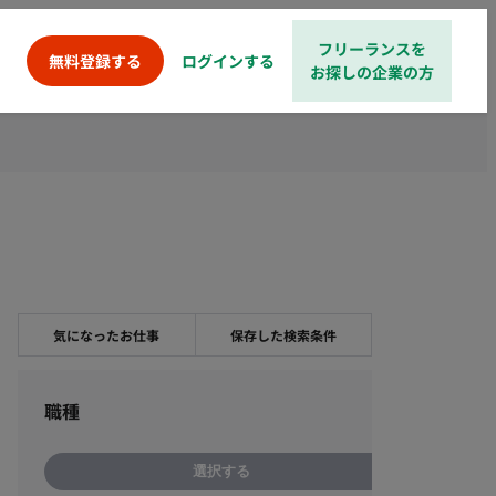
フリーランスを
ログインする
無料登録する
お探しの企業の方
気になったお仕事
保存した検索条件
職種
選択する