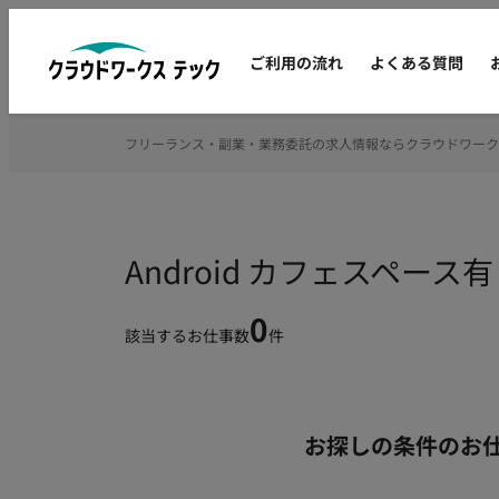
ご利用の流れ
よくある質問
フリーランス・副業・業務委託の求人情報ならクラウドワーク
Android カフェスペ
0
該当するお仕事数
件
お探しの条件のお