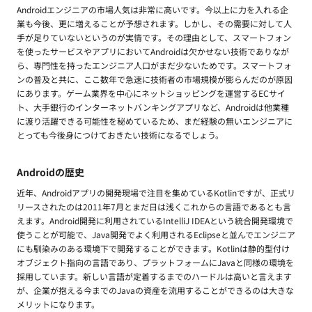
Androidエンジニアの市場人気は非常に高いです。今以上に力を入れる企
業も今後、更に増えることが予想されます。しかし、その需要に対して人
手が足りていないというのが実情です。その理由として、スマートフォン
を使ったサービスやアプリにおいてAndroidは欠かせない技術でありなが
ら、専門性を持ったエンジニア人口がまだ少ないためです。スマートフォ
ンの普及と共に、ここ数年で急速に技術者の市場規模が膨らんだのが原因
にあります。ゲーム業界を中心にネットショッピングを運営するECサイ
ト、大手銀行のインターネットバンキングアプリなど、Androidは他業種
に渡り活躍できる可能性を秘めているため、まだ経験の無いエンジニアに
とっても今後身につけておきたい技術になるでしょう。
Androidの歴史
近年、Androidアプリの開発現場で注目を集めているKotlinですが、正式リ
リースされたのは2011年7月とまだ日は浅くこれからの言語であるとも言
えます。Android開発に利用されているIntelliJ IDEAという統合開発環境で
使うことが可能で、Java開発でよく利用されるEclipseと並んでエンジニア
にも馴染みのある環境下で開発することができます。Kotlinは静的型付け
オブジェクト指向の言語であり、プラットフォームにJavaと同様の環境を
採用しています。新しい言語が定着するまでのハードルは高いと言えます
が、企業が抱える今までのJavaの資産を流用することができるのは大きな
メリットになります。