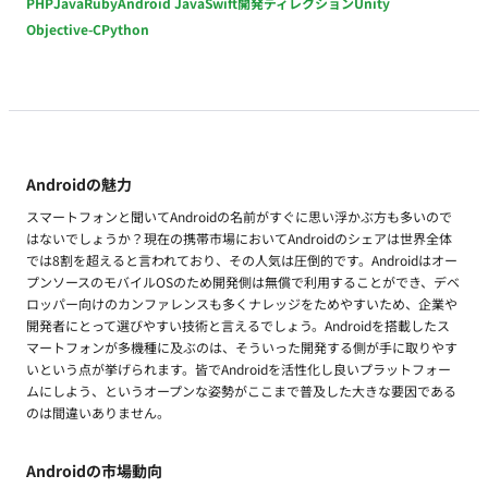
PHP
Java
Ruby
Android Java
Swift
開発ディレクション
Unity
Objective-C
Python
Androidの魅力
スマートフォンと聞いてAndroidの名前がすぐに思い浮かぶ方も多いので
はないでしょうか？現在の携帯市場においてAndroidのシェアは世界全体
では8割を超えると言われており、その人気は圧倒的です。Androidはオー
プンソースのモバイルOSのため開発側は無償で利用することができ、デベ
ロッパー向けのカンファレンスも多くナレッジをためやすいため、企業や
開発者にとって選びやすい技術と言えるでしょう。Androidを搭載したス
マートフォンが多機種に及ぶのは、そういった開発する側が手に取りやす
いという点が挙げられます。皆でAndroidを活性化し良いプラットフォー
ムにしよう、というオープンな姿勢がここまで普及した大きな要因である
のは間違いありません。
Androidの市場動向