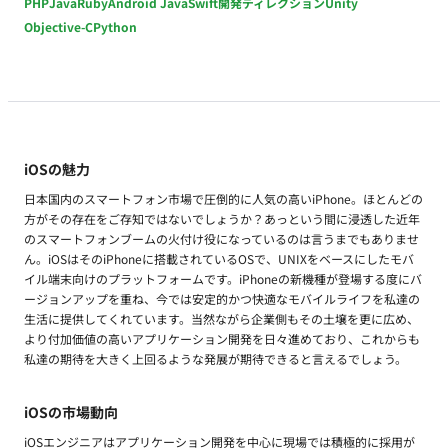
PHP
Java
Ruby
Android Java
Swift
開発ディレクション
Unity
Objective-C
Python
iOSの魅力
日本国内のスマートフォン市場で圧倒的に人気の高いiPhone。ほとんどの
方がその存在をご存知ではないでしょうか？あっという間に浸透した近年
のスマートフォンブームの火付け役になっているのは言うまでもありませ
ん。iOSはそのiPhoneに搭載されているOSで、UNIXをベースにしたモバ
イル端末向けのプラットフォームです。iPhoneの新機種が登場する度にバ
ージョンアップを重ね、今では安定的かつ快適なモバイルライフを私達の
生活に提供してくれています。当然ながら企業側もその土壌を更に広め、
より付加価値の高いアプリケーション開発を日々進めており、これからも
私達の期待を大きく上回るような発展が期待できると言えるでしょう。
iOSの市場動向
iOSエンジニアはアプリケーション開発を中心に現場では積極的に採用が