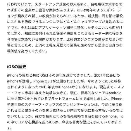
行われています。スタートアップ企業の参入も多く、会社規模の大小を問
わず多くの企業から豊富な案件があります。iOSは毎年のように新バージ
ョンが発表され新しい改良が加えられているため、新技術に耳を傾け柔軟
にスキルを吸収できるエンジニアはどんどんキャリアアップが見込めるは
ずです。それは単にアプリケーション開発に特化したテクニカルな面だけ
では無く、知識に裏付けられた提案や設計をこなせるリーダー的な役割を
今市場は求めている傾向があります。比較的エンジニアの層がまだ若い市
場と言えるため、上流の工程を見据えて業務を進めながら是非ご自身の市
場価値を高めてください。
iOSの歴史
iPhoneの普及と共にiOSはその進化を遂げてきました。2007年に最初の
iPhoneが登場しiPhone OS 1が公開されましたが、今のようにiOSと呼称
されるようになったのは3年後のiPhone4からになります。現在までにスマ
ートフォン市場に与えた功績は大きく、現在、世界的なシェアはAndroid
に次ぐ第2位を占めているプラットフォームにまで成長しました。iPhone
発表当時のスティーブ・ジョブズのプレゼンテーションは、今だに語り継
がれるほど聞き手の心を奪う素晴らしい内容で記憶にある方もいるのでは
ないでしょうか。確かな技術と巧みな販売戦略で普及を続けるiPhone。そ
の中でコアな心臓部を担うiOSは、今後も着実な歴史を歩んでいくはずで
す。