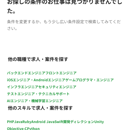
お探しの条件のお仕事は見つかりませんでし
た。
条件を変更するか、もう少し広い条件設定で検索してみてくだ
さい。
他の職種で求人・案件を探す
バックエンドエンジニア
フロントエンジニア
iOSエンジニア・Androidエンジニア
ゲームプログラマ・エンジニア
インフラエンジニア
セキュリティエンジニア
テストエンジニア・テクニカルサポート
AIエンジニア・機械学習エンジニア
他のスキルで求人・案件を探す
PHP
Java
Ruby
Android Java
Swift
開発ディレクション
Unity
Objective-C
Python