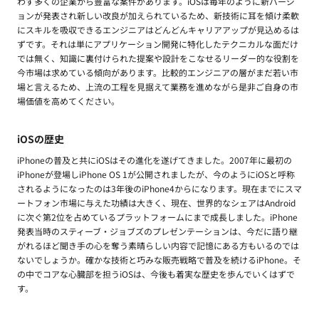
わず多くの企業から豊富な案件があります。iOSは毎年のように新バージ
ョンが発表され新しい改良が加えられているため、新技術に耳を傾け柔軟
にスキルを吸収できるエンジニアはどんどんキャリアアップが見込めるは
ずです。それは単にアプリケーション開発に特化したテクニカルな面だけ
では無く、知識に裏付けられた提案や設計をこなせるリーダー的な役割を
今市場は求めている傾向があります。比較的エンジニアの層がまだ若い市
場と言えるため、上流の工程を見据えて業務を進めながら是非ご自身の市
場価値を高めてください。
iOSの歴史
iPhoneの普及と共にiOSはその進化を遂げてきました。2007年に最初の
iPhoneが登場しiPhone OS 1が公開されましたが、今のようにiOSと呼称
されるようになったのは3年後のiPhone4からになります。現在までにスマ
ートフォン市場に与えた功績は大きく、現在、世界的なシェアはAndroid
に次ぐ第2位を占めているプラットフォームにまで成長しました。iPhone
発表当時のスティーブ・ジョブズのプレゼンテーションは、今だに語り継
がれるほど聞き手の心を奪う素晴らしい内容で記憶にある方もいるのでは
ないでしょうか。確かな技術と巧みな販売戦略で普及を続けるiPhone。そ
の中でコアな心臓部を担うiOSは、今後も着実な歴史を歩んでいくはずで
す。