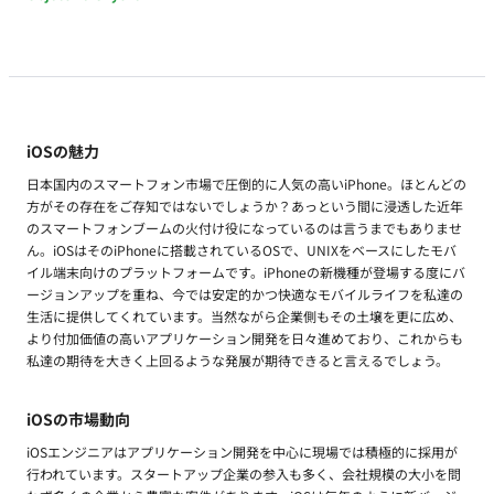
iOSの魅力
日本国内のスマートフォン市場で圧倒的に人気の高いiPhone。ほとんどの
方がその存在をご存知ではないでしょうか？あっという間に浸透した近年
のスマートフォンブームの火付け役になっているのは言うまでもありませ
ん。iOSはそのiPhoneに搭載されているOSで、UNIXをベースにしたモバ
イル端末向けのプラットフォームです。iPhoneの新機種が登場する度にバ
ージョンアップを重ね、今では安定的かつ快適なモバイルライフを私達の
生活に提供してくれています。当然ながら企業側もその土壌を更に広め、
より付加価値の高いアプリケーション開発を日々進めており、これからも
私達の期待を大きく上回るような発展が期待できると言えるでしょう。
iOSの市場動向
iOSエンジニアはアプリケーション開発を中心に現場では積極的に採用が
行われています。スタートアップ企業の参入も多く、会社規模の大小を問