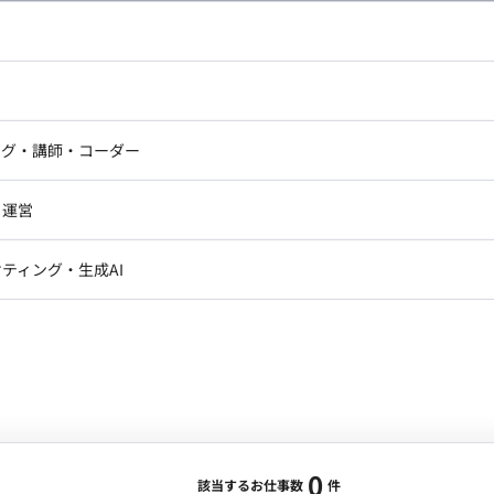
し広い条件設定で検索してみてください。
ドエンジニア
フロントエンジニア
ニア・Androidエンジニア
ゲームプログラマ・エンジニ
アートディレクター・クリエイ
ナー・UI/UXデザイナー
ンジニア
セキュリティエンジニア
ング・講師・コーダー
ター
ジニア・テクニカルサポート
AIエンジニア・機械学習エン
ー
Webライター
クデザイナー・CGデザイナー・イ
ジニア・Androidエンジニア
ゲームプログラマ・エンジニア
・運営
ター
ンジニア・テクニカルサポート
AIエンジニア・機械学習エンジニア
訳・その他ライター
レクター・プロデューサー・プロジェ
データアナリスト・データサ
ティング・生成AI
ジャー
・メディア運用
DX推進
ン
Unity
Objective-C
Python
ンサルタント・ITコンサルタント
ント・企画・セールス
採用・組織開発・制度設計
エンジニアリング
0
該当するお仕事数
件