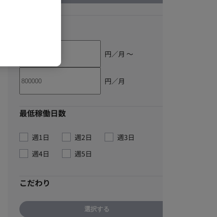
単価
円／月 〜
円／月
最低稼働日数
週1日
週2日
週3日
週4日
週5日
こだわり
選択する