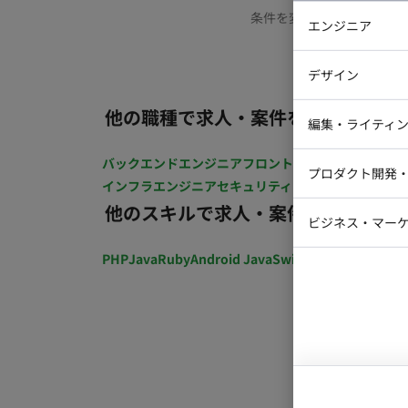
条件を変更するか、もう少
エンジニア
バックエン
デザイン
iOSエンジ
他の職種で求人・案件を探す
Webデザイ
インフラエ
編集・ライティ
テストエン
Webコーダ
グラフィッ
バックエンドエンジニア
フロントエンジニア
iOSエン
プロダクト開発
ラストレー
インフラエンジニア
セキュリティエンジニア
テストエ
編集者・翻
他のスキルで求人・案件を探す
Webディ
ビジネス・マーケ
クトマネー
マーケター
PHP
Java
Ruby
Android Java
Swift
開発ディレクショ
システムコ
コンサルタ
プロンプト