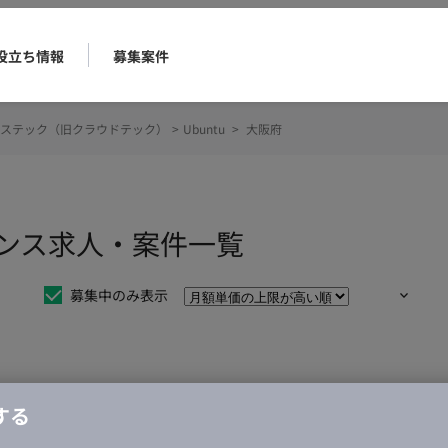
役立ち情報
募集案件
ステック（旧クラウドテック）
>
Ubuntu
>
大阪府
ーランス求人・案件一覧
募集中のみ表示
仕事は見つかりませんでした。
する