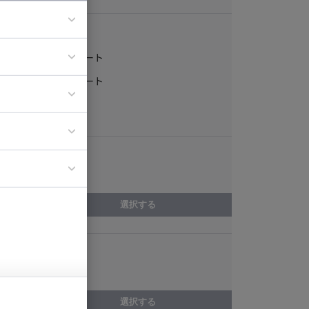
稼働形態
フルリモート
ア
一部リモート
ティブディレク
常駐
ジニア
エリア
イエンティスト
大阪府
選択する
スキル
Ubuntu
選択する