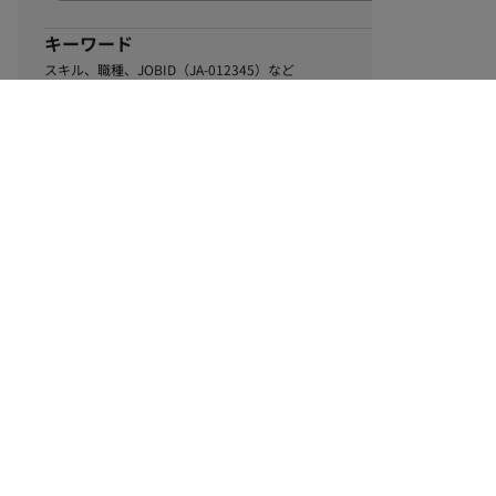
キーワード
スキル、職種、JOBID（JA-012345）など
0
該当するお仕事数
件
この条件で絞り込む
ル
利用規約
個人情報保護方針
サイトマップ