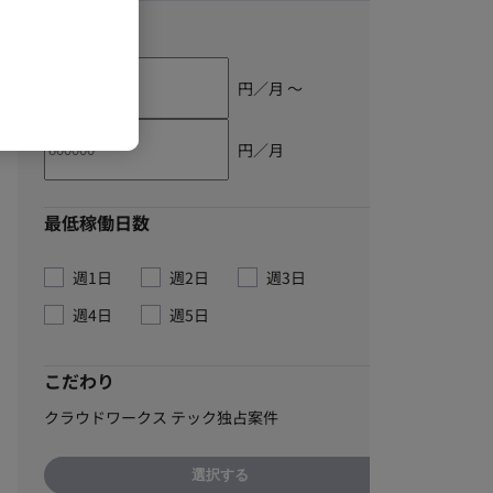
単価
円／月 〜
円／月
最低稼働日数
週1日
週2日
週3日
週4日
週5日
こだわり
クラウドワークス テック独占案件
選択する