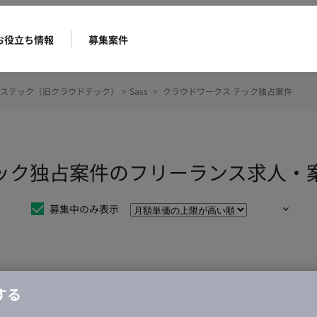
お役立ち情報
募集案件
ステック（旧クラウドテック）
>
Sass
>
クラウドワークス テック独占案件
 テック独占案件のフリーランス求人・
募集中のみ表示
仕事は見つかりませんでした。
する