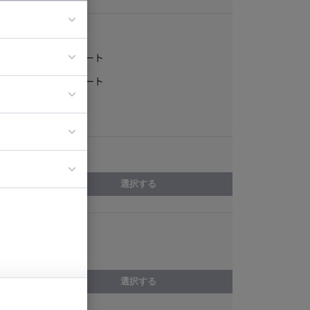
稼働形態
フルリモート
ア
一部リモート
ティブディレク
常駐
ジニア
エリア
イエンティスト
選択する
スキル
Sass
選択する