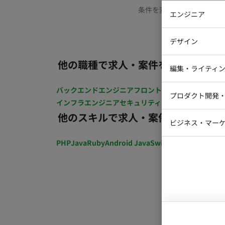
条件を変更するか、もう少
エンジニア
バックエン
デザイン
iOSエンジ
他の職種で求人・案件を探す
Webデザイ
インフラエ
編集・ライティ
テストエン
Webコーダ
グラフィッ
バックエンドエンジニア
フロントエンジニア
iOSエン
プロダクト開発
ラストレー
インフラエンジニア
セキュリティエンジニア
テストエ
編集者・翻
他のスキルで求人・案件を探す
Webディ
ビジネス・マーケ
クトマネー
マーケター
PHP
Java
Ruby
Android Java
Swift
開発ディレクショ
システムコ
コンサルタ
プロンプト