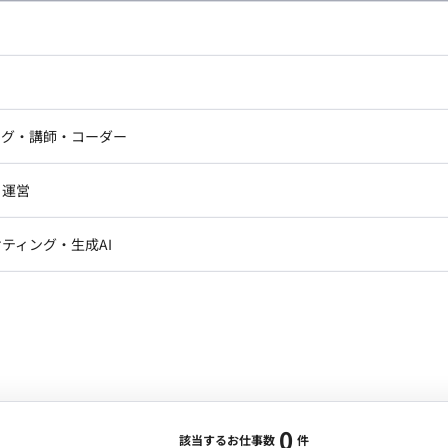
し広い条件設定で検索してみてください。
ドエンジニア
フロントエンジニア
ニア・Androidエンジニア
ゲームプログラマ・エンジニ
アートディレクター・クリエイ
ナー・UI/UXデザイナー
ンジニア
セキュリティエンジニア
ング・講師・コーダー
ター
ジニア・テクニカルサポート
AIエンジニア・機械学習エン
ー
Webライター
クデザイナー・CGデザイナー・イ
ジニア・Androidエンジニア
ゲームプログラマ・エンジニア
・運営
ター
ンジニア・テクニカルサポート
AIエンジニア・機械学習エンジニア
訳・その他ライター
レクター・プロデューサー・プロジェ
データアナリスト・データサ
ティング・生成AI
ジャー
・メディア運用
DX推進
ン
Unity
Objective-C
Python
ンサルタント・ITコンサルタント
ント・企画・セールス
採用・組織開発・制度設計
エンジニアリング
0
該当するお仕事数
件