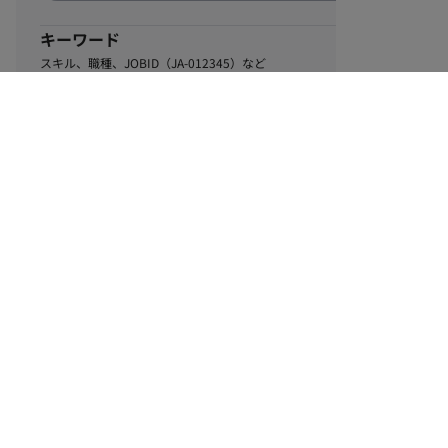
キーワード
スキル、職種、JOBID（JA-012345）など
0
該当するお仕事数
件
この条件で絞り込む
ル
利用規約
個人情報保護方針
サイトマップ