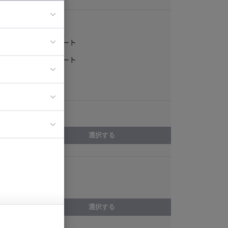
稼働形態
フルリモート
ア
一部リモート
ティブディレク
常駐
ジニア
エリア
イエンティスト
選択する
スキル
Sass
選択する