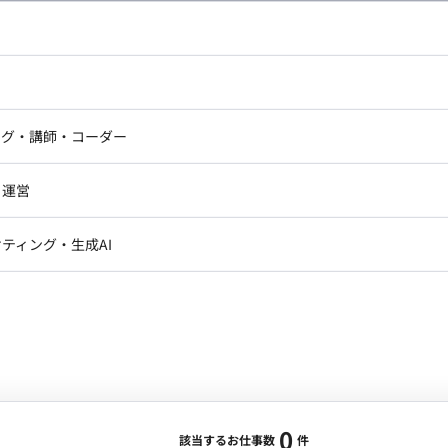
し広い条件設定で検索してみてください。
ドエンジニア
フロントエンジニア
ニア・Androidエンジニア
ゲームプログラマ・エンジニ
アートディレクター・クリエイ
ナー・UI/UXデザイナー
ンジニア
セキュリティエンジニア
ング・講師・コーダー
ター
ジニア・テクニカルサポート
AIエンジニア・機械学習エン
ー
Webライター
クデザイナー・CGデザイナー・イ
ジニア・Androidエンジニア
ゲームプログラマ・エンジニア
・運営
ター
ンジニア・テクニカルサポート
AIエンジニア・機械学習エンジニア
訳・その他ライター
レクター・プロデューサー・プロジェ
データアナリスト・データサ
ティング・生成AI
ジャー
・メディア運用
DX推進
ン
Unity
Objective-C
Python
ンサルタント・ITコンサルタント
ント・企画・セールス
採用・組織開発・制度設計
エンジニアリング
0
該当するお仕事数
件