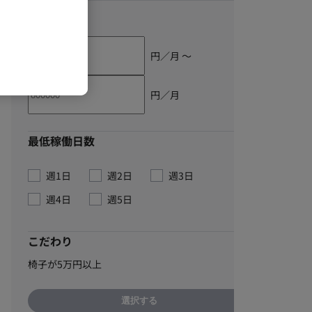
単価
円／月 〜
円／月
最低稼働日数
週1日
週2日
週3日
週4日
週5日
こだわり
椅子が5万円以上
選択する