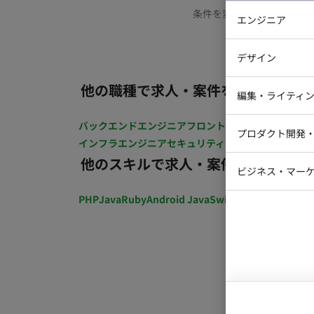
条件を変更するか、もう少
エンジニア
バックエン
デザイン
iOSエンジ
他の職種で求人・案件を探す
Webデザイ
インフラエ
編集・ライティ
テストエン
Webコーダ
グラフィッ
バックエンドエンジニア
フロントエンジニア
iOSエン
プロダクト開発
ラストレー
インフラエンジニア
セキュリティエンジニア
テストエ
編集者・翻
他のスキルで求人・案件を探す
Webディ
ビジネス・マーケ
クトマネー
マーケター
PHP
Java
Ruby
Android Java
Swift
開発ディレクショ
システムコ
コンサルタ
プロンプト