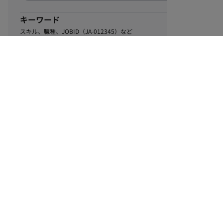
キーワード
スキル、職種、JOBID（JA-012345）など
0
該当するお仕事数
件
この条件で絞り込む
ル
利用規約
個人情報保護方針
サイトマップ