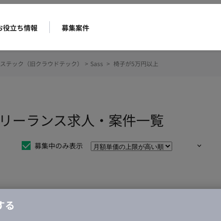
お役立ち情報
募集案件
ステック（旧クラウドテック）
>
Sass
>
椅子が5万円以上
のフリーランス求人・案件一覧
募集中のみ表示
仕事は見つかりませんでした。
する